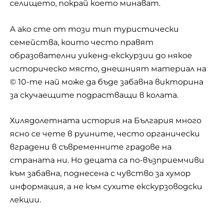
селището, покрай което минават.
А ако сте от този тип туристически
семейства, които често правят
образователни уикенд-екскурзии до някое
историческо място, днешният материал на
© 10-те най може да бъде забавна викторина
за скучаещите подрастващи в колата.
Хилядолетната история на България много
ясно се чете в руините, често органически
вградени в съвременните градове на
страната ни. Но децата са по-възприемчиви
към забавна, поднесена с чувство за хумор
информация, а не към сухите екскурзоводски
лекции.