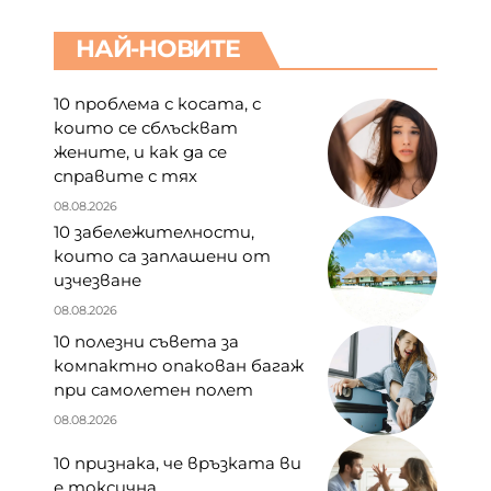
НАЙ-НОВИТЕ
10 проблема с косата, с
които се сблъскват
жените, и как да се
справите с тях
08.08.2026
10 забележителности,
които са заплашени от
изчезване
08.08.2026
10 полезни съвета за
компактно опакован багаж
при самолетен полет
08.08.2026
10 признака, че връзката ви
е токсична