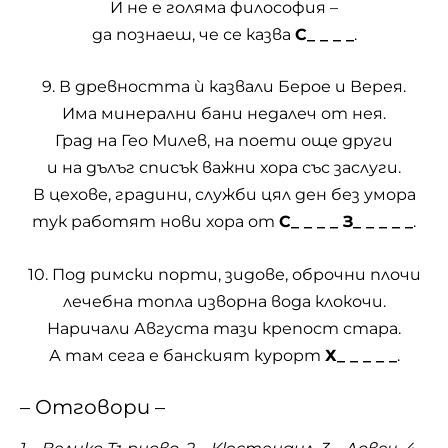
И не е голяма философия –
да познаеш, че се казва
С_ _ _ _
.
9. В древността ѝ казвали Берое и Верея.
Има минерални бани недалеч от нея.
Град на Гео Милев, на поети още други
и на дълъг списък важни хора със заслуги.
В цехове, градини, служби цял ден без умора
тук работят нови хора от
С_ _ _ _ З_ _ _ _ _
.
10. Под римски порти, зидове, оброчни плочи
лечебна топла изворна вода клокочи.
Наричали Августа тази крепост стара.
А там сега е банският курорт
Х_ _ _ _ _
.
– Отговори –