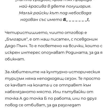
най-красива в двете полушария.
Малък райски кът под небосвода
назован със името
Б_ _ _ _ _ _ _!
„
Четиристишието, чиито отговор е
„България“, е от наш писател, с псевдоним
Дядо Пънч
. То е посветено на всички, които с
искрен интерес опознават Родината, за да я
обикнат.
За любителите на културно-историческия
туризъм няма неподходящ сезон. Те просто
се качват на колата и се отправят към
набелязаното място. Или пътувайки от
точка А до точка Б по работа, или по друг
повод се отбиват, за да разгледат