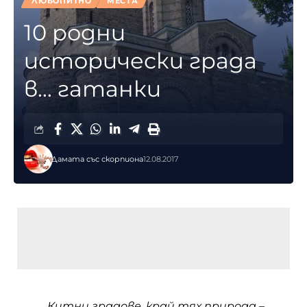
ЛЮБОПИТНО
МЕСТА
10 родни
исторически града
в… гатанки
Дамата със скорпиона
12.08.2017
„Китни градове, край тях природа –