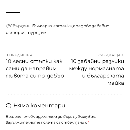
Свързани:
България
гатанки
градове
забавно
история
туризъм
ПРЕДИШНА
СЛЕДВАЩА
10 лесни стъпки как
10 забавни разлики
сами да направим
между нормалната
живота си по-добър
и българската
майка
Няма коментари
Вашият имейл адрес няма да бъде публикуван.
Задължителните полета са отбелязани с
*