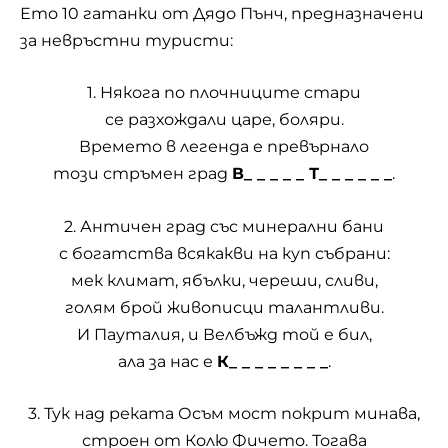
Ето 10
гатанки
от Дядо Пънч, предназначени
за невръстни туристи:
1. Някога по плочниците стари
се разхождали царе, боляри.
Времето в легенда е превърнало
този стръмен град
В_ _ _ _ _ Т_ _ _ _ _ _
.
2. Античен град със минерални бани
с богатства всякакви на куп събрани:
мек климат, ябълки, череши, сливи,
голям брой живописци талантливи.
И Пауталия, и Велбъжд той е бил,
ала за нас е
К_ _ _ _ _ _ _ _
.
3. Тук над реката Осъм мост покрит минава,
строен от Колю Фичето. Тогава