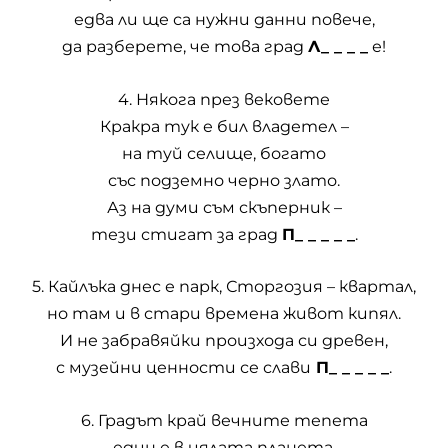
едва ли ще са нужни данни повече,
да разберете, че това град
Л_ _ _ _
е!
4. Някога през вековете
Кракра тук е бил владетел –
на туй селище, богато
със подземно черно злато.
Аз на думи съм скъперник –
тези стигат за град
П_ _ _ _ _
.
5. Кайлъка днес е парк, Сторгозия – квартал,
но там и в стари времена живот кипял.
И не забравяйки произхода си древен,
с музейни ценности се слави
П_ _ _ _ _
.
6. Градът край вечните тепета
един е в цялата планета.