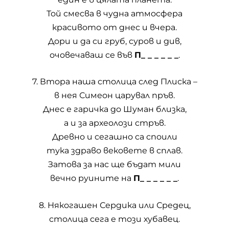
Той смесва в чудна атмосфера
красивото от днес и вчера.
Дори и да си груб, суров и див,
очовечаваш се във
П_ _ _ _ _ _
.
7. Втора наша столица след Плиска –
в нея Симеон царувал пръв.
Днес е гаричка до Шуман близка,
а и за археолози стръв.
Древно и сегашно са споили
тука здраво вековете в сплав.
Затова за нас ще бъдат мили
вечно руините на
П_ _ _ _ _ _
.
8. Някогашен Сердика или Средец,
столица сега е този хубавец.