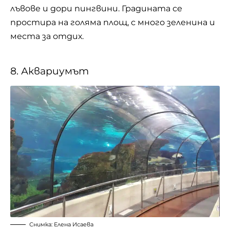
лъвове и дори пингвини. Градината се
простира на голяма площ, с много зеленина и
места за отдих.
8. Аквариумът
Снимка: Елена Исаева