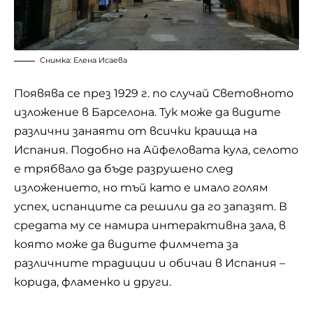
Снимка: Елена Исаева
Появява се през 1929 г. по случай Световното
изложение в Барселона. Тук може да видите
различни занаяти от всички краища на
Испания. Подобно на Айфеловата кула, селото
е трябвало да бъде разрушено след
изложението, но тъй като е имало голям
успех, испанците са решили да го запазят. В
средата му се намира интерактивна зала, в
която може да видите филмчета за
различните традиции и обичаи в Испания –
корида, фламенко и други.