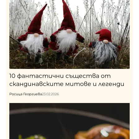
10 фантастични същества от
скандинавските митове и легенди
Росица Георгиева
23.02.2026