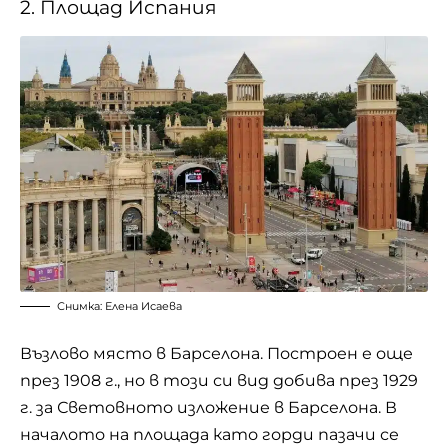
2. Площад Испания
Снимка: Елена Исаева
Възлово място в Барселона. Построен е още
през 1908 г., но в този си вид добива през 1929
г. за Световното изложение в Барселона. В
началото на площада като горди пазачи се