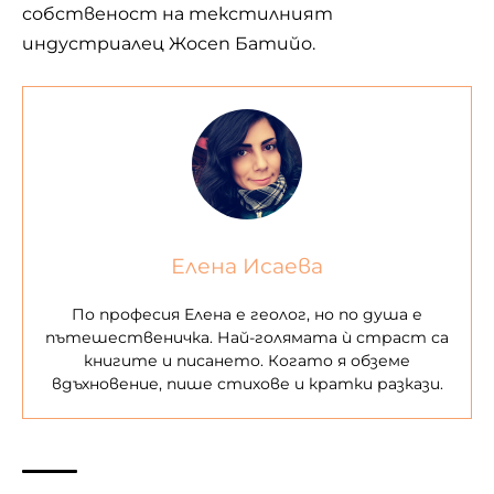
собственост на текстилният
индустриалец Жосеп Батийо.
Елена Исаева
По професия Елена е геолог, но по душа е
пътешественичка. Най-голямата ѝ страст са
книгите и писането. Когато я обземе
вдъхновение, пише стихове и кратки разкази.