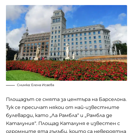
Снимка: Елена Исаева
Площадът се смята за центъра на Барселона.
Тук се пресичат някои от най-известните
булеварди, като „Ла Рамбла“ и „Рамбла де
Каталуния“. Площад Каталуня е известен с
огромните ята гълъби, които са невероятна