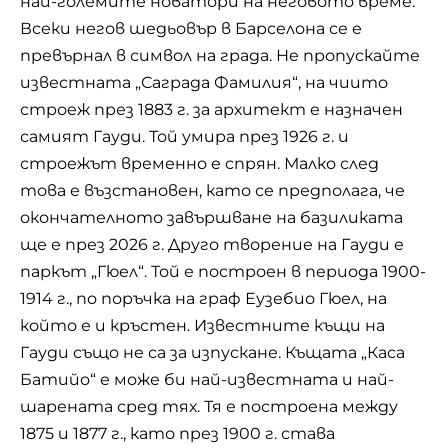
най-големите новатори на неговото време.
Всеки негов шедьовър в Барселона се е
превърнал в символ на града. Не пропускайте
известната „Саграда Фамилия“, на чиито
строеж през 1883 г. за архитект е назначен
самият Гауди. Той умира през 1926 г. и
строежът временно е спрян. Малко след
това е възстановен, като се предполага, че
окончателното завършване на базиликата
ще е през 2026 г. Друго творение на Гауди е
паркът „Гюел“. Той е построен в периода 1900-
1914 г., по поръчка на граф Еузебио Гюел, на
който е и кръстен. Известните къщи на
Гауди също не са за изпускане. Къщата „Каса
Батийо“ е може би най-известната и най-
шарената сред тях. Тя е построена между
1875 и 1877 г., като през 1900 г. става