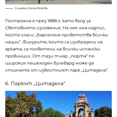
Снимка: Елена Исаева
Построена е през 1888 г. като вход за
Световното изложение. На нея има надпис,
който гласи: „Барселона приветства всички
нации“. Фигурите, които са изобразени на
арката, са посветени на всички испански
провинции. От тази т.нар. „порта“ по
широкия пешеходен булевард може да
стигнете от известният парк „Цитадела“.
6. Паркът „Цитадела“