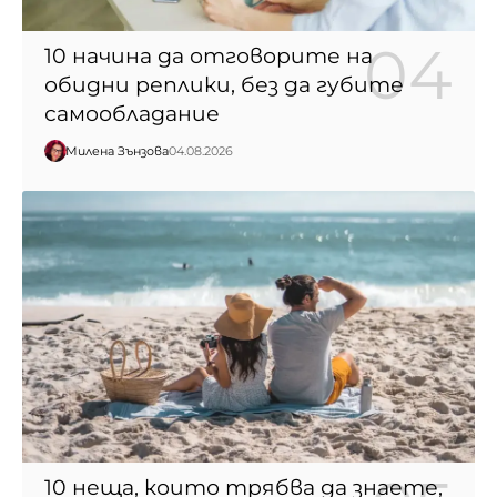
10 начина да отговорите на
обидни реплики, без да губите
самообладание
Милена Зънзова
04.08.2026
10 неща, които трябва да знаете,