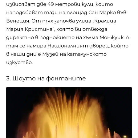
извисяват две 49 метрови кули, които
наподобяват тази на площад Сан Марко във
Венеция. От тях започва улица „Кралица
Мария Кристина“, която ви отвежда
директно в подножието на хълма Монжуик. А
там се намира Националният дворец, който
в наши дни е Музей на каталунското
изкуство.
3. Шоуто на фонтаните