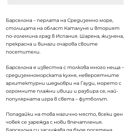
Барселона – перлата на Средиземно море,
столицата на област Каталуня и вторият
по-големина град в Испания. Шарена, жизнена,
прекрасна и винаги очарова своите
посетители.
Барселона е известна с толкова много неща –
средиземноморската кухня, невероятните
архитектурни шедьоври на Гауди, морето с
огромните плажни ивици и разбира се, най-
популярната игра в света – футболът.
Попадайки на това магично място, всеки ден
човек се зарежда с нови впечатления.
Барселона си заслужава да бъде посетена