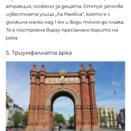
атракция, особено за децата. Оттук започва
известната улица „Ла Рамбла“, която е с
дължина малко над 1 км и води точно до плажа.
Тя е построена върху пресъхнало корито на
река.
5. Триумфалната арка