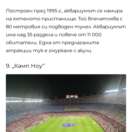
Построен през 1995 г., аквариумът се намира
на яхтеното пристанище. Той впечатлява с
80 метровия си подводен тунел. Аквариумът
има над 35 раздела и повече от 11 000
обитатели. Една от предлаганите
атракции тук е гмуркане с акули.
9. „Камп Ноу“