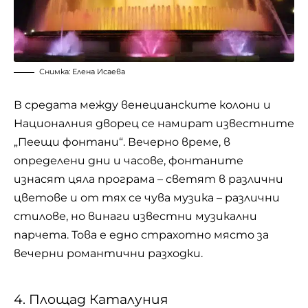
Снимка: Елена Исаева
В средата между венецианските колони и
Националния дворец се намират известните
„Пеещи фонтани“. Вечерно време, в
определени дни и часове, фонтаните
изнасят цяла програма – светят в различни
цветове и от тях се чува музика – различни
стилове, но винаги известни музикални
парчета. Това е едно страхотно място за
вечерни романтични разходки.
4. Площад Каталуния