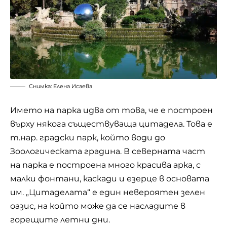
Снимка: Елена Исаева
Името на парка идва от това, че е построен
върху някога съществуваща цитадела. Това е
т.нар. градски парк, който води до
Зоологическата градина. В северната част
на парка е построена много красива арка, с
малки фонтани, каскади и езерце в основата
им. „Цитаделата“ е един невероятен зелен
оазис, на който може да се насладите в
горещите летни дни.