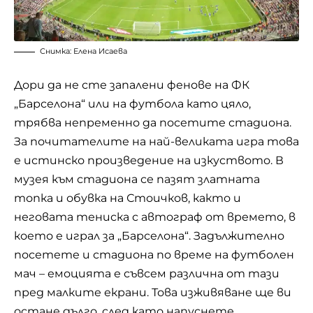
Снимка: Елена Исаева
Дори да не сте запалени фенове на ФК
„Барселона“ или на футбола като цяло,
трябва непременно да посетите стадиона.
За почитателите на най-великата игра това
е истинско произведение на изкуството. В
музея към стадиона се пазят златната
топка и обувка на Стоичков, както и
неговата тениска с автограф от времето, в
което е играл за „Барселона“. Задължително
посетете и стадиона по време на футболен
мач – емоцията е съвсем различна от тази
пред малките екрани. Това изживяване ще ви
остане дълго, след като напуснете