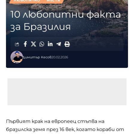
ЛЮБОПИТНО
МЕСТА
10 любопитни факта
за Бразилия
Димитър Кесов
20.02.2026
Първият крак на европеец стъпва на
бразилска земя през 16 век, когато кораби от