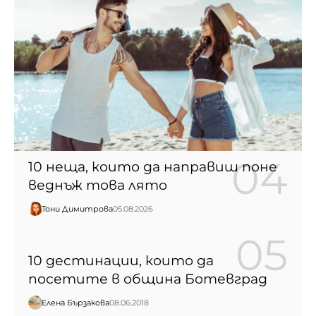
10 неща, които да направиш поне
веднъж това лято
Тони Димитрова
05.08.2026
10 дестинации, които да
посетите в община Ботевград
Елена Бързакова
08.06.2018