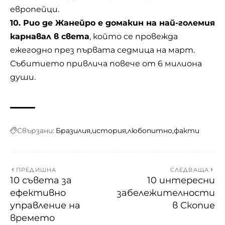
европейци.
10. Рио де Жанейро е домакин на най-големия
карнавал в света
, който се провежда
ежегодно през първата седмица на март.
Събитието привлича повече от 6 милиона
души.
Свързани:
Бразилия
история
любопитно
факти
ПРЕДИШНА
СЛЕДВАЩА
10 съвета за
10 интересни
ефективно
забележителности
управление на
в Скопие
времето