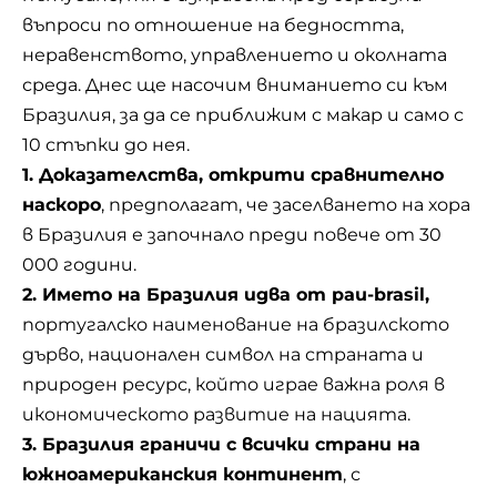
въпроси по отношение на бедността,
неравенството, управлението и околната
среда. Днес ще насочим вниманието си към
Бразилия, за да се приближим с макар и само с
10 стъпки до нея.
1. Доказателства, открити сравнително
наскоро
, предполагат, че заселването на хора
в Бразилия е започнало преди повече от 30
000 години.
2. Името на Бразилия идва от pau-brasil,
португалско наименование на бразилското
дърво, национален символ на страната и
природен ресурс, който играе важна роля в
икономическото развитие на нацията.
3. Бразилия граничи с всички страни на
южноамериканския континент
, с