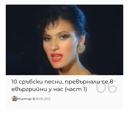
10 сръбски песни, превърнали се в
евъргрийни у нас (част 1)
Мистър В.
18.09.2012