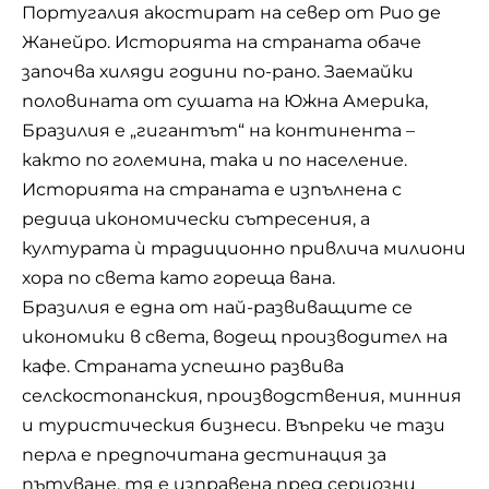
Португалия акостират на север от Рио де
Жанейро. Историята на страната обаче
започва хиляди години по-рано. Заемайки
половината от сушата на Южна Америка,
Бразилия е „гигантът“ на континента –
както по големина, така и по население.
Историята на страната е изпълнена с
редица икономически сътресения, а
културата ѝ традиционно привлича милиони
хора по света като гореща вана.
Бразилия е една от най-развиващите се
икономики в света, водещ производител на
кафе. Страната успешно развива
селскостопанския, производствения, минния
и туристическия бизнеси. Въпреки че тази
перла е предпочитана дестинация за
пътуване
, тя е изправена пред сериозни