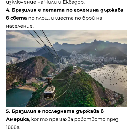
изключение на Чили и Еквадор.
4. Бразилия е петата по големина държава
в света
по площ и шеста по брой на
население.
5. Бразилия е последната държава в
Америка
, която премахва робството през
1888г.