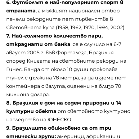
6. Футболът е най-популярният спорт в
страната
, а мъжкият национален отбор
печели рекордните пет първенства в
Световната купа (1958, 1962, 1970, 1994, 2002).
7. Най-голямото количество пари,
откраднати от банка
, се е случило на 6-7
август 2005 г. във Форталеза, Бразилия
според Книгата на световните рекорди на
Гинес
. Банда от около 10 души прокопава
тунел с дължина 78 метра, за да изземе пет
контейнера с валута, оценени на близо 70
милиона долара.
8. Бразилия е дом на седем природни и 14
културни обекта
от световното културно
наследство на ЮНЕСКО.
9. Бразилците обикновено са от три
етнически групи:
америнци, африканци и