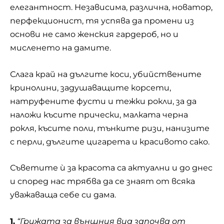
елегантност. Независима, различна, новатор,
перфекционист, тя успява да промени из
основи не само женския гардероб, но и
мисленето на дамите.
Слага край на дългите коси, убийствените
кринолини, задушаващите корсети,
натруфените фусти и тежки рокли, за да
наложи късите прически,
малката черна
рокля
, късите поли, тънките ризи, нанизите
с перли, дългите цигарета и красивото сако.
Съветите ѝ за красота са актуални и до днес
и според нас трябва да се знаят от всяка
уважаваща себе си дама.
1.
“Грижата за външния вид започва от