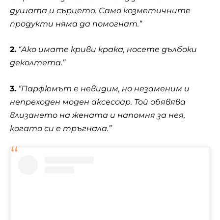
душата и сърцето. Само козметичните
продукти няма да помогнат.”
2.
“Ако имате криви крака, носете дълбоки
деколтета.”
3.
“Парфюмът е невидим, но незаменим и
непреходен моден аксесоар. Той обявява
влизането на жената и напомня за нея,
когато си е тръгнала.”