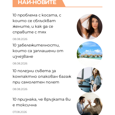
НАЙ-НОВИТЕ
10 проблема с косата, с
които се сблъскват
жените, и как да се
справите с тях
08.08.2026
10 забележителности,
които са заплашени от
изчезване
08.08.2026
10 полезни съвета за
компактно опакован багаж
при самолетен полет
08.08.2026
10 признака, че връзката ви
е токсична
07.08.2026