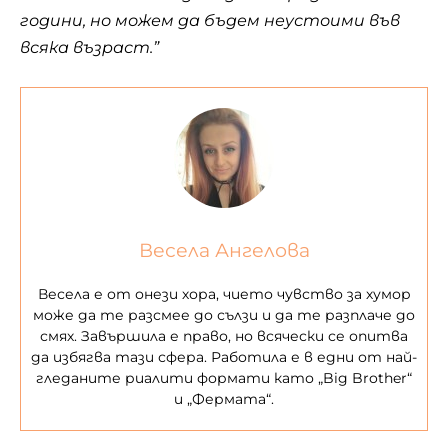
години, но можем да бъдем неустоими във
всяка възраст.”
Весела Ангелова
Весела е от онези хора, чието чувство за хумор
може да те разсмее до сълзи и да те разплаче до
смях. Завършила е право, но всячески се опитва
да избягва тази сфера. Работила е в едни от най-
гледаните риалити формати като „Big Brother“
и „Фермата“.