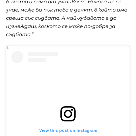
било то и само от учтивост. Никога не се
знае, може би пък това е денят, в който има
среща със съдбата. А най-хубавото е да
изглеждаш, колкото се може по-добре за
съдбата.”
View this post on Instagram