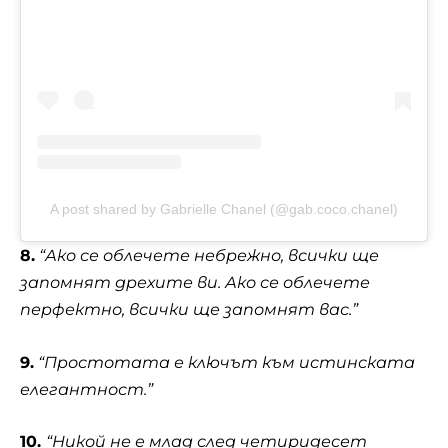
A post shared by Gabrielle Chanel (@gab.coco.chanel)
8.
“Ако се облечете небрежно, всички ще
запомнят дрехите ви. Ако се облечете
перфектно, всички ще запомнят вас.”
9.
“Простотата е ключът към истинската
елегантност.”
10.
“Никой не е млад след четиридесет