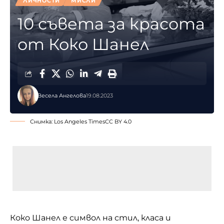
ЛИЧНОСТИ
МИСЛИ
10 съвета за красота
от Коко Шанел
Весела Ангелова
19.08.2023
Снимка: Los Angeles Times
CC BY 4.0
Коко Шанел е символ на стил, класа и