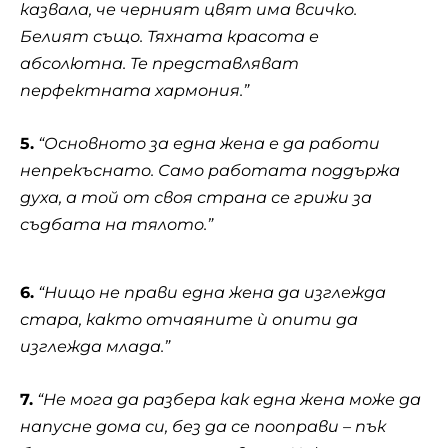
казвала, че черният цвят има всичко.
Белият също. Тяхната красота е
абсолютна. Те представляват
перфектната хармония.”
5.
“Основното за една жена е да работи
непрекъснато. Само работата поддържа
духа, а той от своя страна се грижи за
съдбата на тялото.”
6.
“Нищо не прави една жена да изглежда
стара, както отчаяните ѝ опити да
изглежда млада.”
7.
“Не мога да разбера как една жена може да
напусне дома си, без да се пооправи – пък