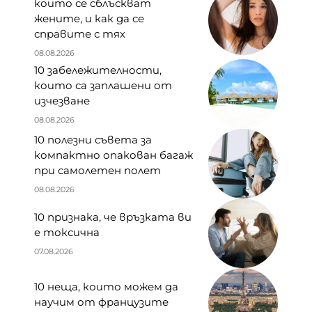
които се сблъскват
жените, и как да се
справите с тях
08.08.2026
10 забележителности,
които са заплашени от
изчезване
08.08.2026
10 полезни съвета за
компактно опакован багаж
при самолетен полет
08.08.2026
10 признака, че връзката ви
е токсична
07.08.2026
10 неща, които можем да
научим от французите