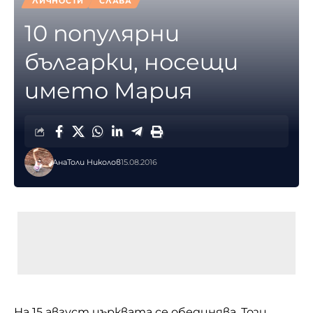
ЛИЧНОСТИ
СЛАВА
10 популярни
българки, носещи
името Мария
АнаТоли Николов
15.08.2016
На 15 август църквата се обединява. Този