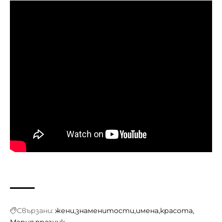
Свързани:
жени
знаменитости
имена
красота