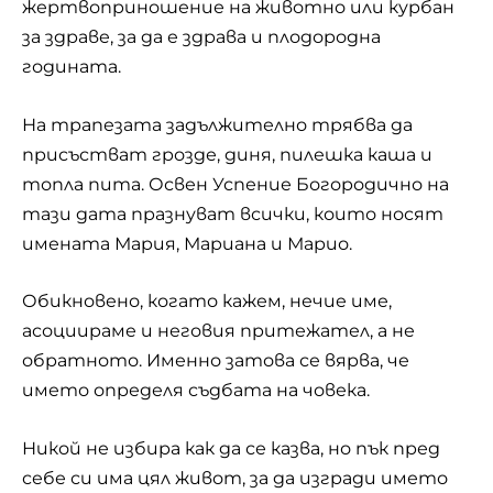
жертвоприношение на животно или курбан
за здраве, за да е здрава и плодородна
годината.
На трапезата задължително трябва да
присъстват грозде,
диня
, пилешка каша и
топла пита. Освен Успение Богородично на
тази дата празнуват всички, които носят
имената Мария, Мариана и Марио.
Обикновено, когато кажем, нечие име,
асоциираме и неговия притежател, а не
обратното. Именно затова се вярва, че
името определя съдбата на човека.
Никой не избира как да се казва, но пък пред
себе си има цял живот, за да изгради името