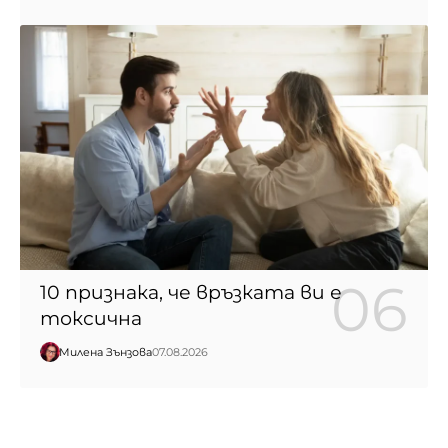
10 признака, че връзката ви е
токсична
Милена Зънзова
07.08.2026