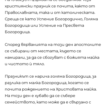
християнски празник се почита, както от
Православната, така и от католическата.
Среща се като Успение Богородично, Голяма
Богородица или Успение на Пресвета
Богородица.
Според вярванията на този ден апостолите
се събирали от местата, където се
намирали, за да се сбогуват с божията майка
и чистото ѝ тяло.
Празникът се нарича голяма Богородица, за
разлика от малка Богородица, когато се
почита рождението на Христовата майка.
На този ден е хубаво да се събере
семейството, като може да е свързано с