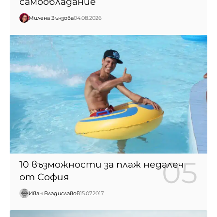
самообладание
Милена Зънзова
04.08.2026
10 възможности за плаж недалеч
от София
Иван Владиславов
15.07.2017