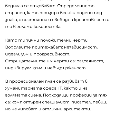
веднага се отзовават. Определението
странен, категоризира всички родени под
знака, с постоянна и свободна креативност и
то в големи количества.
Като типични положителни черти
Водолеите притежават: независимост,
идеализъм и прогресивност.
Отрицателните им черти са: разсеяност,
индивидуализъм и невъздържаност.
В професионален план се развиват в
хуманитарната сфера, IT, както и на
голямата сцена. Подходящи професии за тях
са: компютърен специалист, писател, певци,
но не липсват и отлични архитекти.