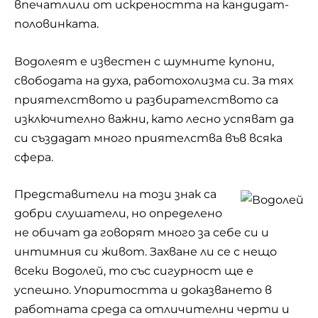
впечатлили от искреността на кандидат-
половинката.
Водолеят е известен с шумните купони,
свободата на духа, работохолизма си. За тях
приятелството и разбирателството са
изключително важни, като лесно успяват да
си създадат много приятелства във всяка
сфера.
Представители на този знак са
добри слушатели, но определено
не обичат да говорят много за себе си и
интимния си живот. Захване ли се с нещо
всеки Водолей, то със сигурност ще е
успешно. Упоритостта и доказването в
работната среда са отличителни черти и