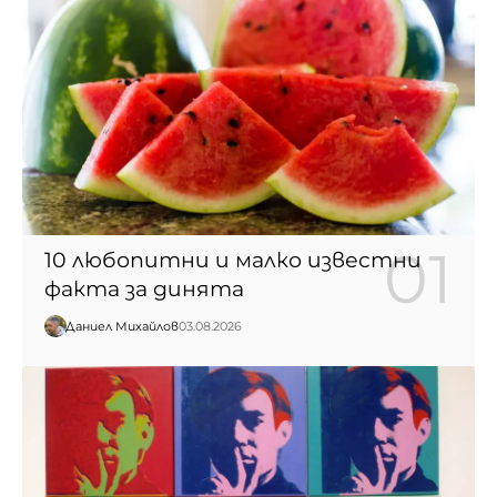
10 любопитни и малко известни
факта за динята
Даниел Михайлов
03.08.2026