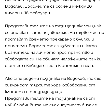
Водолей. Водолеите са родени между 20
януари и 18 февруари.
Представителите на този зодиакален знак
се описват като независими. На първо място
поставят времето прекарано с близки и
приятели. Водолеите са известни и като
бранители на личното пространство и
свободата си. Не обичат наложените рамки
и ценят свободата си и в интимен план.
Ако сте родени под знака на Водолей, то със
сигурност търсите хора, освободени от
клишета и предразсъдъци.
Представителите на този знак не са от
най-влюбчивите, но със сигурност биха се