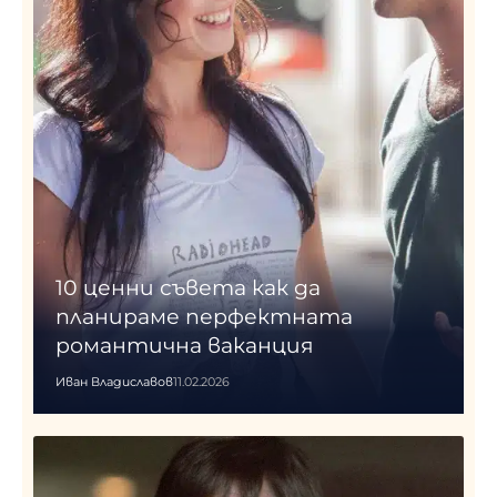
10 ценни съвета как да
планираме перфектната
романтична ваканция
Иван Владиславов
11.02.2026