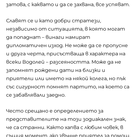
затова, с каквато и да се захвана, все успяват.
Славят се и като добри стратези,
независимо от ситуацията, в която могат
да попаднат – винаги намират
дипломатичен изход. Не може да се пропусне
и друга черта, присъстваща в характера на
всеки Водолей – разсеяността. Може да не
запомнят рождени дати на близки и
приятели или името на някой колега, но пък
със сигурност помнят партито, на което са
се забавлявали заедно.
Често срещано е определението за
представителите на този зодиакален знак,
че са странни. Както хапва с любим човек, в
същия момент, ако звънне приятел за помощ,