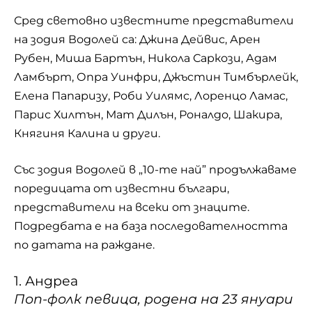
Сред световно известните представители
на зодия Водолей са: Джина Дейвис, Арен
Рубен, Миша Бартън, Никола Саркози, Адам
Ламбърт, Опра Уинфри, Джъстин Тимбърлейк,
Елена Папаризу, Роби Уилямс, Лоренцо Ламас,
Парис Хилтън, Мат Дилън, Роналдо, Шакира,
Княгиня Калина и други.
Със зодия Водолей в „10-те най” продължаваме
поредицата от известни българи,
представители на всеки от знаците.
Подредбата е на база последователността
по датата на раждане.
1. Андреа
Поп-фолк певица, родена на 23 януари