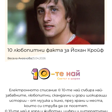
10 любопитни факта за Йохан Кройф
Весела Ангелова
25.04.2026
Електронното списание © 10-те най събира най-
забавните, любопитни, скандални и дори шокиращи
истории – от музика и кино, през храни и места,
които си струва да се посетят.
© 10-те най е хора и животни, цифри и литературни