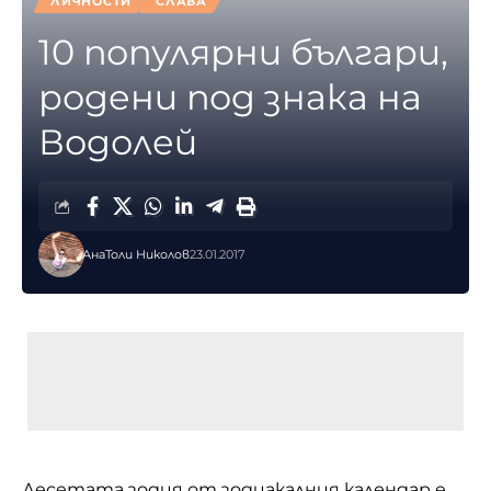
ЛИЧНОСТИ
СЛАВА
10 популярни българи,
родени под знака на
Водолей
АнаТоли Николов
23.01.2017
Десетата зодия от зодиакалния календар е