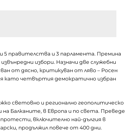
мени 5 правителства и 3 парламента. Премина
 извънредни избори. Назначи две служебни
ван от дясно, критикуван от ляво – Росен
ия като четвъртия демократично избран
жко световно и регионално геополитическо
на Балканите, в Европа и по света. Преведе
 протести, включително най-дългия в
рски, продължил повече от 400 дни.