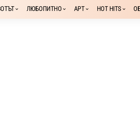
ОТЪТ
ЛЮБОПИТНО
АРТ
HOT HITS
О