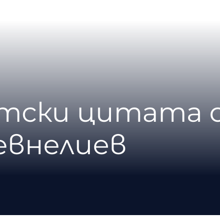
нтски цитата
евнелиев