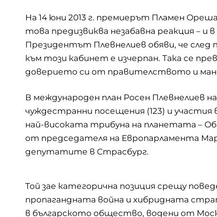
На 14 юни 2013 г. премиерът Пламен Ореш
това предизвиква незабавна реакция – и в
Президентът Плевнелиев обяви, че след 
към този кабинет е изчерпан. Така се прев
доверието си от правителството и ма
В международен план Росен Плевнелиев н
чуждестранни посещения (123) и участия 
най-високата трибуна на планетата – Об
от председателя на Европарламента Мар
депутатите в Страсбург.
Той зае категорична позиция срещу повед
пропагандната война и хибридната страт
в българското общество, водени от Москва