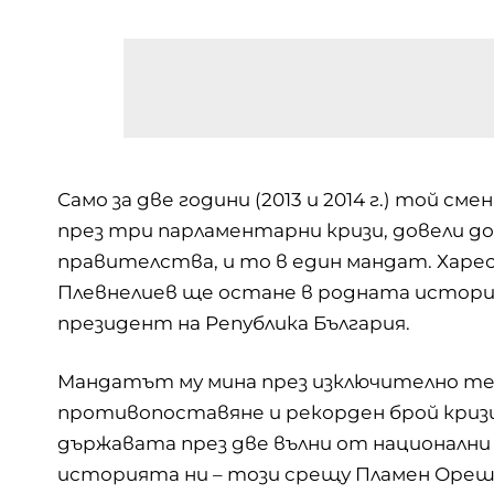
Само за две години (2013 и 2014 г.) той с
през три парламентарни кризи, довели до
правителства, и то в един мандат. Харес
Плевнелиев ще остане в родната истор
президент на Република България.
Мандатът му мина през изключително те
противопоставяне и рекорден брой кризи 
държавата през две вълни от национални
историята ни – този срещу Пламен Ореша