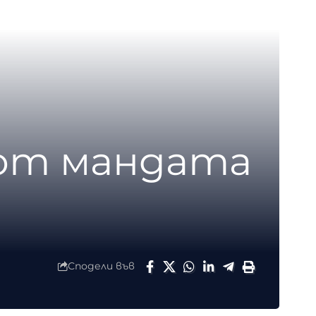
 от мандата
Сподели във