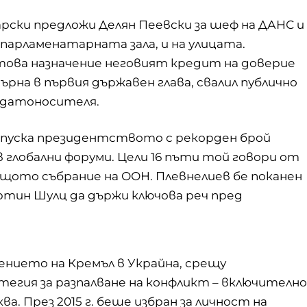
арски предложи Делян Пеевски за шеф на ДАНС и
 парламенатарната зала, и на улицата.
това назначение неговият кредит на доверие
ърна в първия държавен глава, свалил публично
ндатоносителя.
апуска президентството с рекорден брой
в глобални форуми. Цели 16 пъти той говори от
щото събрание на ООН. Плевнелиев бе поканен
тин Шулц да държи ключова реч пред
ението на Кремъл в Украйна, срещу
егия за разпалване на конфликт – включително
. През 2015 г. беше избран за личност на