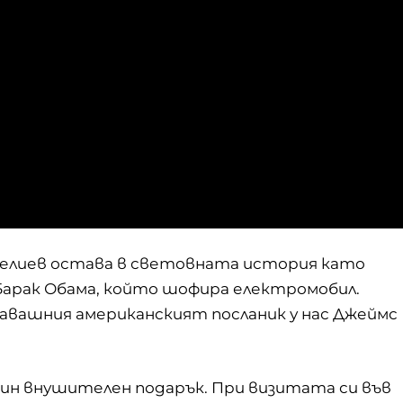
нелиев остава в световната история като
арак Обама, който шофира електромобил.
гавашния американският посланик у нас Джеймс
дин внушителен подарък. При визитата си във