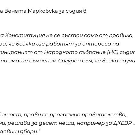
а Венета Марковска за съдия в
та Конституция не се състои само от правила,
ра, че всички ще работят за интереса на
оминираният от Народното събрание (НС) съди
о имаше съмнения. Сигурен съм, че всеки науч
билност, прави се програмно правителство,
рми, решава за десет неща, например за ДКЕВР…
довни избори.“