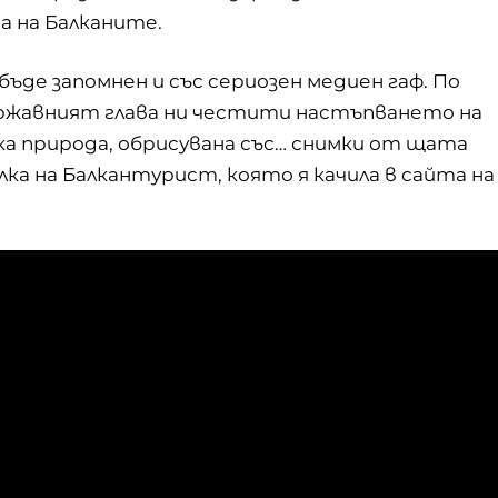
а на Балканите.
де запомнен и със сериозен медиен гаф. По
ържавният глава ни честити настъпването на
ска природа, обрисувана със… снимки от щата
ка на Балкантурист, която я качила в сайта на