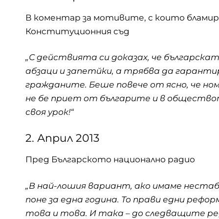
В коментар за мотивите, с които бламир
Конституционния съд
„С действията си доказах, че българска
абзаци и запетйки, а трябва да гаранти
гражданите. Беше повече от ясно, че н
не бе приет от българите и в обществот
своя урок!“
2. Април 2013
Пред Българското национално радио
„В най-лошия вариант, ако имаме неста
поне за една година. То прави едни рефо
това и това. И така – до следващите ре