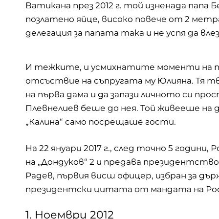
Ватикана през 2012 г. той изненада папа 
позлатено яйце, високо повече от 2 метр
делегация за папата така и не успя да вле
И тежките, и усмихнатите моменти на п
отсъствие на съпругата му Юлияна. Тя тв
на първа дама и да запази личното си про
Плевнелиев беше до нея. Той живееше на 
„Калина“ само посрещаше гости.
На 22 януари 2017 г., след точно 5 години
на „Дондуков“ 2 и предава президентствот
Радев, първия висш офицер, избран за държ
президентски цитата от мандата на Рос
1. Ноември 2012