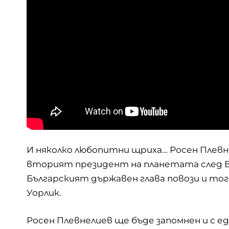
И няколко любопитни щриха… Росен Плев
вторият президент на планетата след Б
Българският държавен глава повози и то
Уорлик.
Росен Плевнелиев ще бъде запомнен и с е