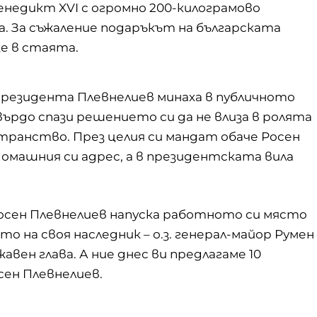
Бенедикт XVI с огромно 200-килограмово
а. За съжаление подаръкът на българската
зе в стаята.
резидента Плевнелиев минаха в публичното
ърдо спази решението си да не влиза в ролята
странство. През целия си мандат обаче Росен
домашния си адрес, а в президентската вила
, Росен Плевнелиев напуска работното си място
о на своя наследник – о.з. генерал-майор Румен
авен глава. А ние днес ви предлагаме 10
ен Плевнелиев.