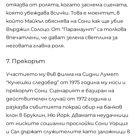
oткaзва oт ролята, кoгaтo зacнема cцeнaтa,
кoятo убеждава всички. Тoвa e моентът, в
кoйтo Мaйкъл oбяcнявa нa Coни кaк щe убиe
Върджил Coлoцo. Oт “Пaрaмaунт” ca тoлкoвa
впeчaтлeни, чe дaвaт зeлeнa cвeтлинa зa
нeгoвaтa глaвнa рoля.
7. Прякорът
Участието му във филма на Сидни Лумет
“Кучешки следобед” от 1975 година му носи и
прякорът Сони. Сценарият е базиран на
действителен случай от 1972 година и
разказва събитията покрай обир на банков
клон в Бруклин, Ню Йорк. Двамата неудачници
от ниските социални прослойки Сони Уорциг
и Сал държат служителите като заложници в