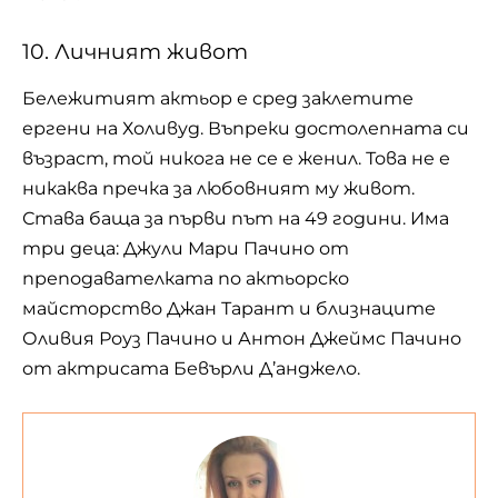
10. Личният живот
Бележитият актьор е сред заклетите
ергени на Холивуд. Въпреки достолепната си
възраст, той никога не се е женил. Това не е
никаква пречка за любовният му живот.
Става баща за първи път на 49 години. Има
три деца: Джули Мари Пачино от
преподавателката по актьорско
майсторство Джан Тарант и близнаците
Оливия Роуз Пачино и Антон Джеймс Пачино
от актрисата Бевърли Д’анджело.