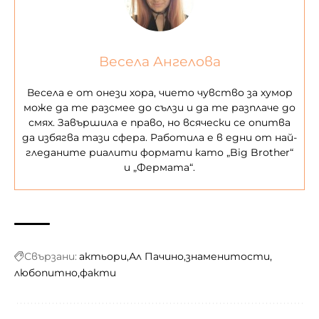
Весела Ангелова
Весела е от онези хора, чието чувство за хумор
може да те разсмее до сълзи и да те разплаче до
смях. Завършила е право, но всячески се опитва
да избягва тази сфера. Работила е в едни от най-
гледаните риалити формати като „Big Brother“
и „Фермата“.
Свързани:
актьори
Ал Пачино
знаменитости
любопитно
факти