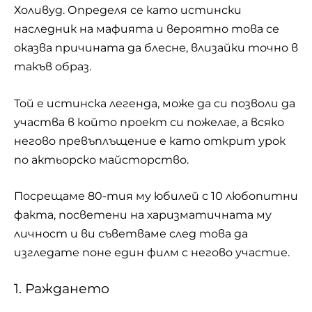
Холивуд. Определя се като истински
наследник на мафията и вероятно това се
оказва причината да блесне, влизайки точно в
такъв образ.
Той е истинска легенда, може да си позволи да
участва в който проект си пожелае, а всяко
негово превъплъщение е като открит урок
по актьорско майсторство.
Посрещаме 80-тия му юбилей с 10 любопитни
факта, посветени на харизматичната му
личност и ви съветваме след това да
изгледате поне един филм с негово участие.
1. Раждането