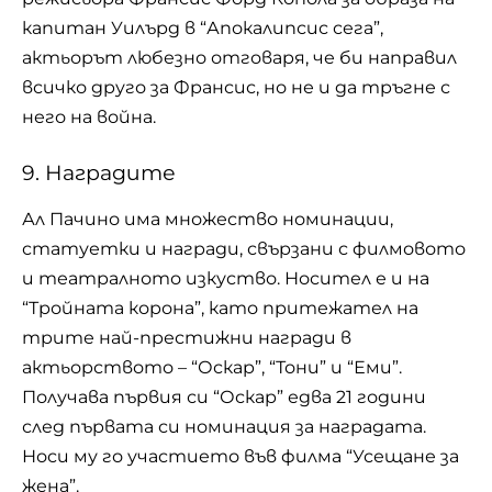
капитан Уилърд в “Апокалипсис сега”,
актьорът любезно отговаря, че би направил
всичко друго за Франсис, но не и да тръгне с
него на война.
9. Наградите
Ал Пачино има множество номинации,
статуетки и награди, свързани с филмовото
и театралното изкуство. Носител е и на
“Тройната корона”, като притежател на
трите най-престижни награди в
актьорството – “Оскар”, “Тони” и “Еми”.
Получава първия си “Оскар” едва 21 години
след първата си номинация за наградата.
Носи му го участието във филма “Усещане за
жена”.