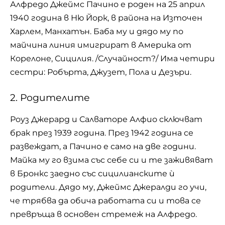
Алфредо Джеймс Пачино е роден на 25 април
1940 година в Ню Йорк, в района на Източен
Харлем, Манхатън. Баба му и дядо му по
майчина линия имигрират в Америка от
Корелоне, Сицилия. /Случайност?/ Има четири
сестри: Робърта, Джузет, Пола и Дезъри.
2. Родителите
Роуз Джерард и Салваторе Алфио сключват
брак през 1939 година. През 1942 година се
развеждат, а Пачино е само на две години.
Майка му го взима със себе си и те заживяват
в Бронкс заедно със сицилианските ѝ
родители. Дядо му, Джеймс Джералди го учи,
че трябва да обича работата си и това се
превръща в основен стремеж на Алфредо.