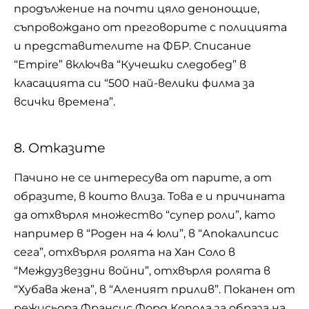
продължение на почти цяло денонощие,
съпровождано от преговорите с полицията
и представителите на ФБР. Списание
“Empire” включва “Кучешки следобед” в
класацията си “500 най-велики филма за
всички времена”.
8. Отказите
Пачино не се интересува от парите, а от
образите, в които влиза. Това е и причината
да отхвърля множество “супер роли”, като
например в “Роден на 4 юли”, в “Апокалипсис
сега”, отхвърля ролята на Хан Соло в
“Междузвездни войни”, отхвърля ролята в
“Хубава жена”, в “Аленият прилив”. Поканен от
режисьора Франсис Форд Копола за образа на