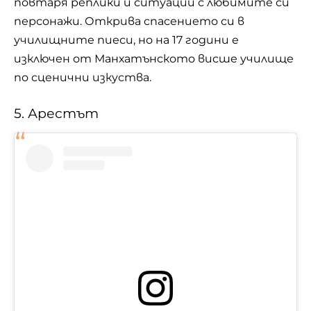
повтаря реплики и ситуации с любимите си
персонажи. Открива спасението си в
училищните пиеси, но на 17 години е
изключен от Манхатънското висше училище
по сценични изкуства.
5. Арестът