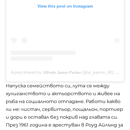
View this post on Instagram
A post shared by 𝐀𝐥𝐟𝐫𝐞𝐝𝐨 𝐉𝐚𝐦𝐞𝐬 𝐏𝐚𝐜𝐢𝐧𝐨 (@al_pacino_40)
on
Dec 
Напуска семейството си, лута се между
хулиганството и актьорството и живее на
ръба на социалното отпадане. Работи какво
ли не: чистач, сервитьор, пощальон, портиер
и дори е оставал без покрив над главата си.
През 1961 година е арестуван в Роуд Айлънд за