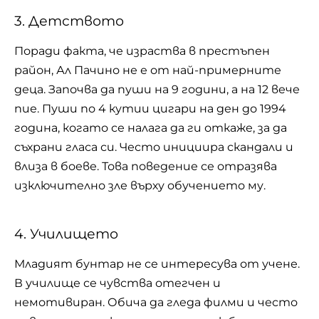
3. Детството
Поради факта, че израства в престъпен
район, Ал Пачино не е от най-примерните
деца. Започва да пуши на 9 години, а на 12 вече
пие. Пуши по 4 кутии
цигари
на ден до 1994
година, когато се налага да ги откаже, за да
съхрани гласа си. Често инициира скандали и
влиза в боеве. Това поведение се отразява
изключително зле върху обучението му.
4. Училището
Младият бунтар не се интересува от учене.
В училище се чувства отегчен и
немотивиран. Обича да гледа филми и често