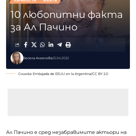
ЛИЧНОСТИ
ФАКТИ
10 любопитни факта
за Ал Пачино
Весела Ангелова
25.04.2022
Снимка:
Embajada de EEUU en la Argentina
/
CC BY 2.0
Ал Пачино е сред незабравимите актьори на