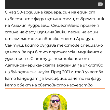
С над 50-годишна кариера, син на един от
известните фаду изпълнители, съвременник
на Амалия Рудригеш. Съществено променя
стила на фаду, изпълнявайки песни на един
от големите лисабонски поети Ари душ
Сантуш, който създава текстове специално
за него. За пръв път португалски музикант е
удостоен с Grammy за постижения от
Латиноамериканската академия за изкуство
и звукозаписна наука. През 2011 г. той участва
като кандидат за класифицирането на
фаду
като обект на световното наследство.