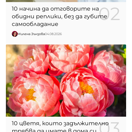
10 начина да отговорите на
обидни реплики, без да губите
самообладание
Милена Зънзова
04.08.2026
10 цветя, които задължително
трябва да имате в дома си