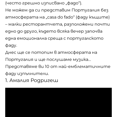
(често грешно изписвано „фадо“).
Не можем да си представим Португалия без
атмосферата на „casa do fado“ (фаду къщите)
–
малки ресторантчета
, разположени почти
едно до друго, където всяка вечер започва
една емоционална среща с португалското
фаду.
Днес ще се потопим в атмосферата на
Португалия и ще послушаме музика…
Представяме ви 10 от най-емблематичните
фаду изпълнители.
1. Амалия Родригеш