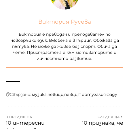
Виктория Русева
Виктория е преводач и преподавател по
новогръцки език. Влюбена е в Гърция. Обожава да
пътува. Не може да живее без спорт. Обича да
чете. Пристрастена е към мотиваторите и
личностното развитие.
Свързани:
музика
певици
певци
Португалия
фаду
ПРЕДИШНА
СЛЕДВАЩА
10 интересни
10 признака, че