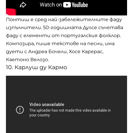
Понтиш e сред най-забележителните фаду
изпълнители. 50-годишната Дулсе съчетава
фаду с елементи от португалския фолклор.
Композира, пише текстове на песни, има
дуети с Андреа Бочели, Хосе Карерас,
Каетоно Велозо.
10. Карлуш ду Кармо