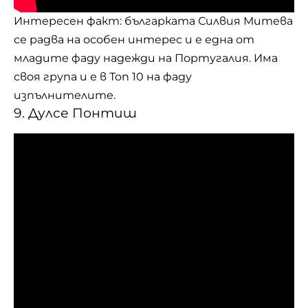
Интересен факт: българката Силвия Митева
се радва на особен интерес и е една от
младите фаду надежди на Португалия. Има
своя група и е в Топ 10 на фаду
изпълнителите.
9. Дулсе Понтиш