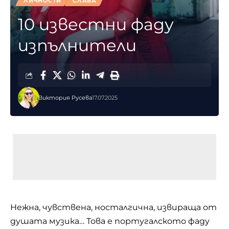
ЛИЧНОСТИ
СЛАВА
10 известни фаду
изпълнители
Виктория Русева
17.07.2025
Нежна, чувствена, носталгична, извираща от
душата музика… Това е португалското фаду