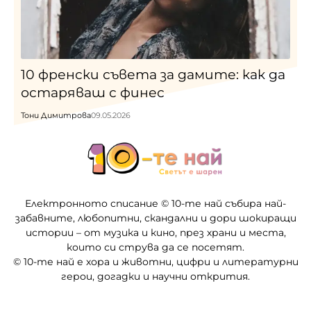
10 френски съвета за дамите: как да
остаряваш с финес
Тони Димитрова
09.05.2026
Електронното списание © 10-те най събира най-
забавните, любопитни, скандални и дори шокиращи
истории – от музика и кино, през храни и места,
които си струва да се посетят.
© 10-те най е хора и животни, цифри и литературни
герои, догадки и научни открития.