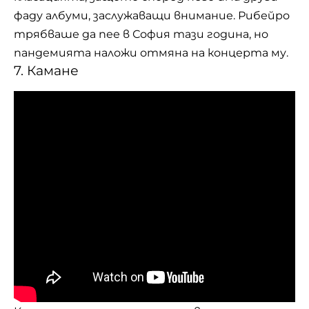
фаду албуми, заслужаващи внимание. Рибейро
трябваше да пее в София тази година, но
пандемията наложи отмяна
на концерта му.
7. Камане