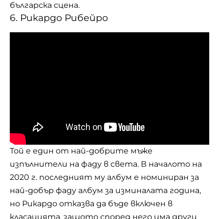
българска сцена.
6. Рикардо Рибейро
Той е един от най-добрите мъже
изпълнители на фаду в света. В началото на
2020 г. последният му албум е номиниран за
най-добър фаду албум за изминалата година,
но Рикардо отказва да бъде включен в
класацията, защото според него има други