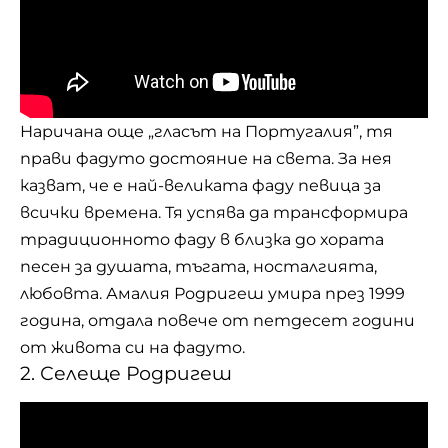
Наричана още „гласът на Португалия”, тя
прави фадуто достояние на света. За нея
казват, че е най-великата фаду певица за
всички времена. Тя успява да трансформира
традиционното фаду в близка до хората
песен за душата, тъгата, носталгията,
любовта. Амалия Родригеш умира през 1999
година, отдала повече от петдесет години
от живота си на фадуто.
2. Селеще Родригеш