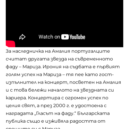
За наследничка на Амалия португалците
считат другата звезда на съвременното
фаду – Мариза. Ирония на съдбата е първият
голям успех на Мариза – тя пее като гост-
изпълнител на концерт, посветен на Амалия
и с това бележи началото на звездната си
кариера. Концертира с огромен успех по
целия свят, а през 2000 г. е удостоена с
наградата „Гласът на фаду.“ Българската
публика също е изживяла радостта от
срещите си с Мариза.