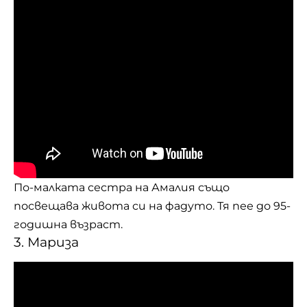
По-малката сестра на Амалия също
посвещава живота си на фадуто. Тя пее до 95-
годишна възраст.
3. Мариза