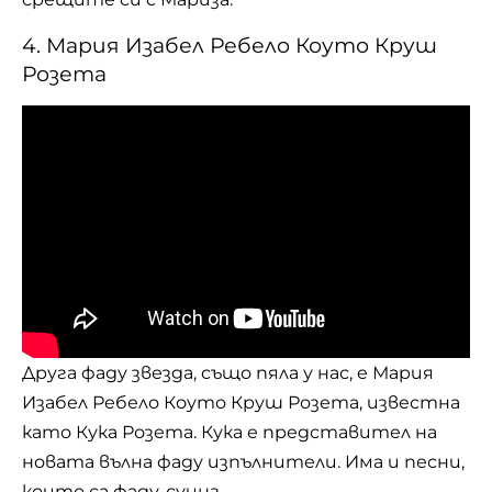
4. Мария Изабел Ребело Коуто Круш
Розета
Друга фаду звезда, също пяла у нас, е Мария
Изабел Ребело Коуто Круш Розета, известна
като Кука Розета. Кука е представител на
новата вълна фаду изпълнители. Има и песни,
които са фаду-суинг.