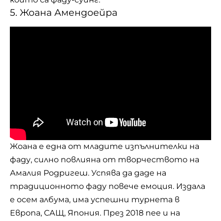
5. Жоана Амендоейра
Жоана е една от младите изпълнителки на
фаду, силно повлияна от творчеството на
Амалия Родригеш. Успява да даде на
традиционното фаду повече емоция. Издала
е осем албума, има успешни турнета в
Европа, САЩ, Япония. През 2018 пее и на