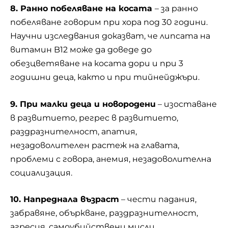
8. Ранно побеляване на косата
– за ранно
побеляване говорим при хора под 30 години.
Научни изследвания доказват, че липсата на
витамин B12 може да доведе до
обезцветяване на косата дори и при 3
годишни деца, както и при тийнейджъри.
9. При малки деца и новородени
– изоставане
в развитието, регрес в развитието,
раздразнителност, апатия,
незадоволителен растеж на главата,
проблеми с говора, анемия, незадоволителна
социализация.
10. Напреднала възраст
– чести падания,
забравяне, объркване, раздразнителност,
агресия, самоубийствени мисли.