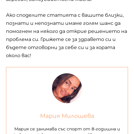
Ако споделите статията с вашите близки,
познати и непознати имаме голям шанс да
помогнем на някого да открие решението на
проблема си. Грижете се за здравето си и
бъдете отговорни за себе си и за хората
около вас!
Мария Милошева
Мария се занимава със спорт от 8-годишна и