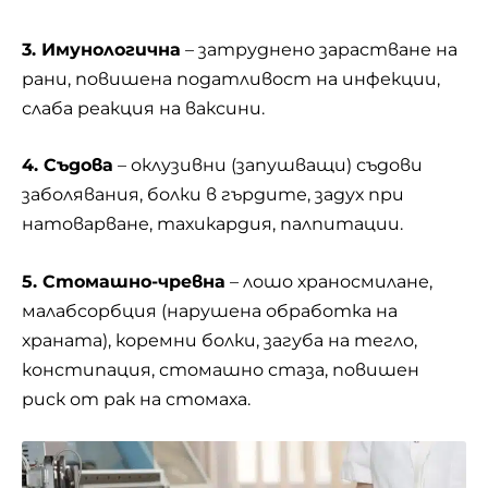
3. Имунологична
– затруднено зарастване на
рани, повишена податливост на инфекции,
слаба реакция на ваксини.
4. Съдова
– оклузивни (запушващи) съдови
заболявания, болки в гърдите, задух при
натоварване, тахикардия, палпитации.
5. Стомашно-чревна
– лошо храносмилане,
малабсорбция (нарушена обработка на
храната), коремни болки, загуба на тегло,
констипация, стомашно стаза, повишен
риск от рак на стомаха.