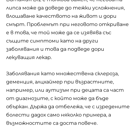
липса може да доведе до тежки усложнения,
влошаване качеството на живот и дори
смърт. Проблемът при неговото откриване
е в това, че той може да се изявява със
същите симптоми като на други
заболявания и това да подведе дори
лекуващия
лекар
.
Заболявания като множествена склероза,
деменция, алцхаймер при възрастните,
например, или аутизъм при децата са част
от диагнозите, с който може да бъде
объркан. Държа да отбележа, че с изредените
болести дадох само няколко примера, а
възможностите са доста повече.