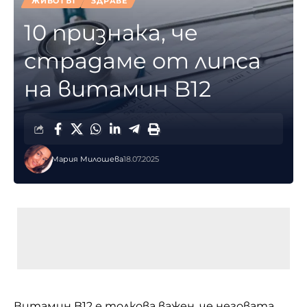
ЖИВОТЪТ
ЗДРАВЕ
10 признака, че
страдаме от липса
на витамин B12
Мария Милошева
18.07.2025
Витамин B12 е толкова важен, че неговата