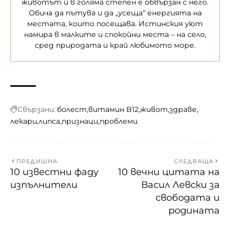
животът ѝ в голяма степен е обвързан с него.
Обича да пътува и да „усеща“ енергията на
местата, които посещава. Истинския уют
намира в малките и спокойни места – на село,
сред природата и край любимото море.
Свързани:
болест
витамин B12
живот
здраве
лекари
липса
признаци
проблеми
ПРЕДИШНА
СЛЕДВАЩА
10 известни фаду
10 вечни цитата на
изпълнители
Васил Левски за
свободата и
родината