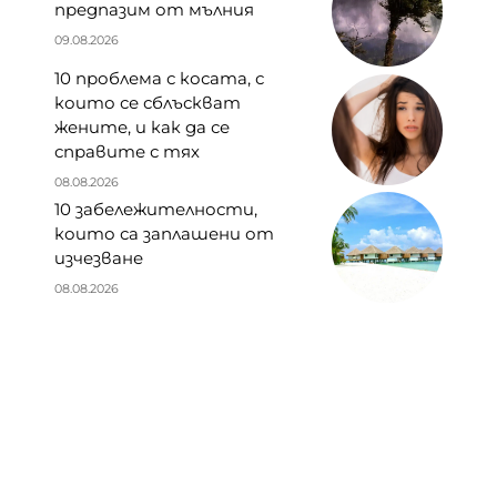
предпазим от мълния
09.08.2026
10 проблема с косата, с
които се сблъскват
жените, и как да се
справите с тях
08.08.2026
10 забележителности,
които са заплашени от
изчезване
08.08.2026