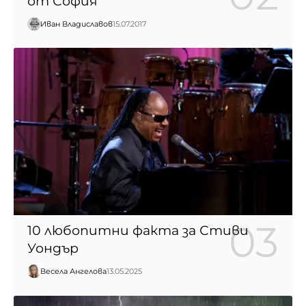
от София
Иван Владиславов
15.07.2017
10 любопитни факта за Стиви
Уондър
Весела Ангелова
13.05.2025