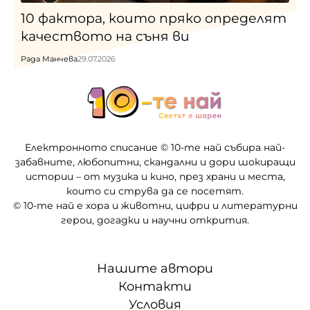
10 фактора, които пряко определят
качеството на съня ви
Рада Манчева
29.07.2026
Електронното списание © 10-те най събира най-
забавните, любопитни, скандални и дори шокиращи
истории – от музика и кино, през храни и места,
които си струва да се посетят.
© 10-те най е хора и животни, цифри и литературни
герои, догадки и научни открития.
Нашите автори
Контакти
Условия