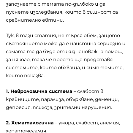
запознаете с темата по-дълбоко и да
пуснете изследвания, които в същност са
сравнително евтини.
Тук, в тази статия, не търся обем, защото
състоянието може да е наистина сериозно и
самата тя да бъде от жизненоважна помощ
за някого, така че просто ще представя
системите, които обхваща, и симптомите,
които показва.
1. Неврологична система
– слабост в
крайниците, парализа, объркване, деменци,
депресия, психоза, зрителни нарушения.
2. Хематалогична
– умора, слабост, анемия,
хепатомегалия.