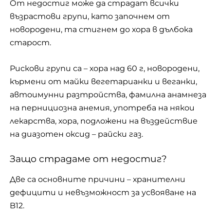
От недостиг може да страдат всички
възрастови групи, като започнем от
новородени, та стигнем до хора в дълбока
старост.
Рискови групи са – хора над 60 г, новородени,
кърмени от майки вегетарианки и веганки,
автоимунни разтройства, фамилна анамнеза
на пернициозна анемия, употреба на някои
лекарства, хора, подложени на въздействие
на диазотен оксид – райски газ.
Защо страдаме от недостиг?
Две са основните причини – хранителни
дефицити и невъзможност за усвояване на
B12.