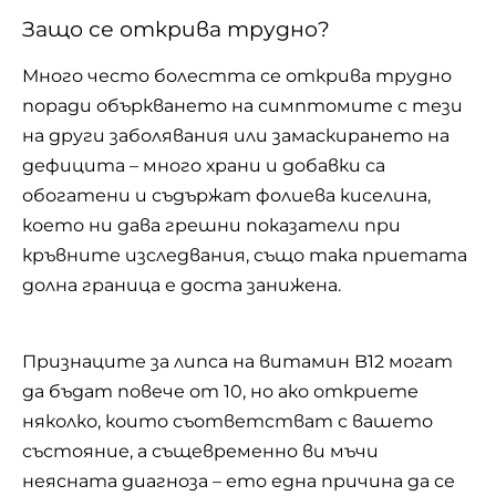
Защо се открива трудно?
Много често болестта се открива трудно
поради объркването на симптомите с тези
на други заболявания или замаскирането на
дефицита – много
храни
и добавки са
обогатени и съдържат фолиева киселина,
което ни дава грешни показатели при
кръвните изследвания, също така приетата
долна граница е доста занижена.
Признаците за липса на витамин B12 могат
да бъдат повече от 10, но ако откриете
няколко, които съответстват с вашето
състояние, а същевременно ви мъчи
неясната диагноза – ето една причина да се