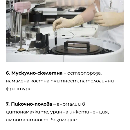
6. Мускулно-скелетна
– остеопороза,
намалена костна плътност, патологични
фрактури.
7. П
икочн
о-полова
– аномалии в
цитонамазките, уринна инкотиненция,
импотентност, безплодие.