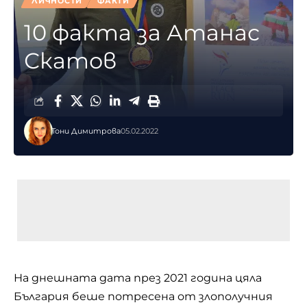
ЛИЧНОСТИ
ФАКТИ
10 факта за Атанас
Скатов
Тони Димитрова
05.02.2022
На днешната дата през 2021 година цяла
България беше потресена от злополучния