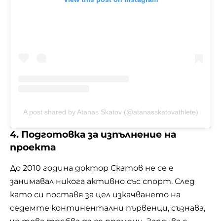
A post shared by Atanas Skatov (@atanasskatovathlete)
4. Подготовка за изпълнение на
проекта
До 2010 година доктор Скатов не се е
занимавал никога активно със спорт. След
като си поставя за цел изкачването на
седемте континентални първенци, съзнава,