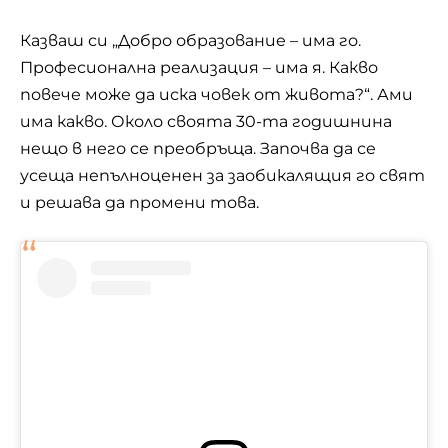
Казваш си „Добро образование – има го.
Професионална реализация – има я. Какво
повече може да иска човек от живота?“. Ами
има какво. Около своята 30-та годишнина
нещо в него се преобръща. Започва да се
усеща непълноценен за заобикалящия го свят
и решава да промени това.