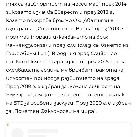
тях са за „Спортист на месец май“ през 2014
г., когато изкачва Еверест и през 2018 г.,
когато покорява връх Чо Ою. Два пъти е
избиран за „Спортист на Варна“ през 2019 г. –
през май (поради изкачването на връх
Канчендзьонга) и през юли (след качването на
Гешербрум I и II). В родния град Сливен го
правят Почетен гражданин през 2015 г., а на
следващата година му връчват Грамота за
цялостен принос за развитието на града.
През 2019 г. е избран за „Зелена личност на
България“, също е награден с почетния знак
на БТС за особени заслуги. През 2020 г. е избран
за „
Почетен Факлоносец на мира
“.