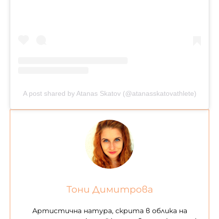
A post shared by Atanas Skatov (@atanasskatovathlete)
Тони Димитрова
Артистична натура, скрита в облика на