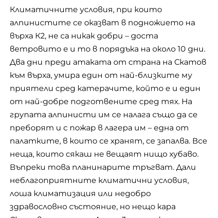
Климатичните условия, при които
алпинистите се оказват в подножието на
върха К2, не са никак добри – доста
ветровито е и то в порядъка на около 10 дни.
Два дни преди атаката от страна на Скатов
към върха, умира един от най-близките му
приятели сред катерачите, който е и един
от най-добре подготвените сред тях. На
групата алпинисти им се налага също да се
преборят и с пожар в лагера им – една от
палатките, в които се хранят, се запалва. Все
неща, които сякаш не вещаят нищо хубаво.
Въпреки това планинарите тръгват. Дали
неблагоприятните климатични условия,
лоша климатизация или недобро
здравословно състояние, но нещо кара