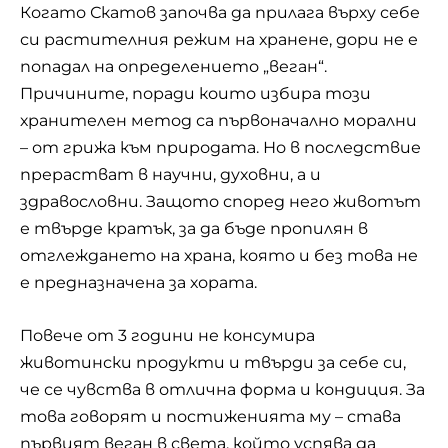
Когато Скатов започва да прилага върху себе
си растителния режим на хранене, дори не е
попадал на определението „веган“.
Причините, поради които избира този
хранителен метод са първоначално морални
– от грижа към природата. Но в последствие
прерастват в научни, духовни, а и
здравословни. Защото според него животът
е твърде кратък, за да бъде пропилян в
отглеждането на храна, която и без това не
е предназначена за хората.
Повече от 3 години не консумира
животински продукти и твърди за себе си,
че се чувства в отлична форма и кондиция. За
това говорят и постиженията му – става
първият веган в света, който успява да