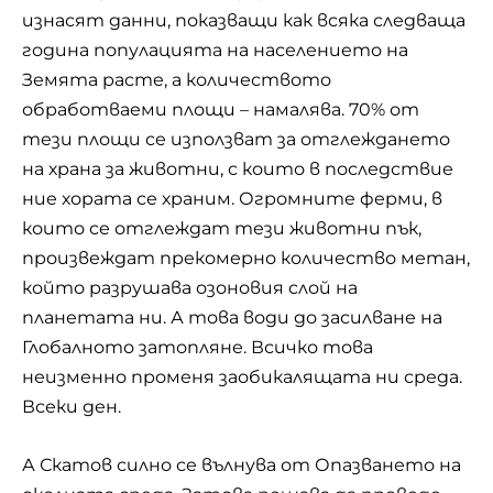
изнасят данни, показващи как всяка следваща
година популацията на населението на
Земята расте, а количеството
обработваеми площи – намалява. 70% от
тези площи се използват за отглеждането
на храна за животни, с които в последствие
ние хората се храним. Огромните ферми, в
които се отглеждат тези животни пък,
произвеждат прекомерно количество метан,
който разрушава озоновия слой на
планетата ни. А това води до засилване на
Глобалното затопляне. Всичко това
неизменно променя заобикалящата ни среда.
Всеки ден.
А Скатов силно се вълнува от Опазването на