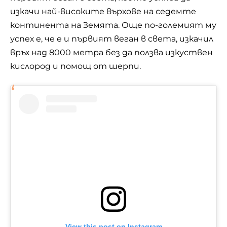
изкачи
най-високите върхове
на седемте
континента на Земята. Още по-големият му
успех е, че е и първият веган в света, изкачил
връх над 8000 метра без да ползва изкуствен
кислород и помощ от шерпи.
View this post on Instagram