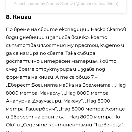
A post shared by Atanas Skatov (@atanasskatovathlete)
8. Книги
По време на своите експедиции Наско Скатов
води дневници и записва всичко, което
съпътства цялостния му престой, където и
да се намира по света. Така събира
достатъчно интересен материал, който
след време структурира и издава под
формата на книги. А те са общо 7 –
„Еверест:Богинята майка на Вселената“, „Над
8000 метра: Манаслу“, „Над 8000 метра:
Анапурна, Дхаулагири, Макалу“, „Над 8000
метра: Гашербрум“, „Над 8000 метра: Лхотце
и Еверест на един дъх“, „Над 8000 метра: Чо
Ою“ и „Седемте Континентални Първенеца“.