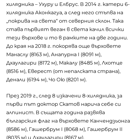
хилядника – Ухуру и Елбрус. В 2014 г. катери 6-
хилядника Аконкагуа, а след него стъпва на
„покрива на света“ от северния склон. Така
става първият веган в света качил всички
тези върхове и то в рамките на две години.
До края на 2018 г. покорява още върховете
Манаслу (8163 м), Анапурна I (8091 м),
Дхаулагири (8172 м), Макалу (8485 м), Лхотце
(8516 м), Еверест (от непалската страна),
Денали (6194 м), Чо Ою (8201 м).
През 2019 г., след 8 изкачени 8-хилядника, за
първи път доктор Скатов нарича себе си
алпинист. В същата година развява
българския флаг на върховете Канчендзьонга
(8586 м), Гашербрум I (8068 м), Гашербрум II
(8035 м) и Дхаулагири (8167 м).