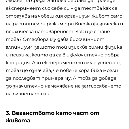
околната среда. Затова решава да проведе
експеримент със себе си – да тества как се
отразява на човешкия организъм живот само
на растителен режим при висока физическа и
психическа натовареност. Как ще стане
това? Отговора му дава височинният
алпинизъм, защото той изисква силни физика
и психика, които да са в изключително добра
кондиция. Ако експериментът му е успешен,
това ще означава, че повече хора биха могли
да последват примера му. А това да доведе
до значително намаляване на замърсяването
на планетата ни.
3. Веганството като част от
живота