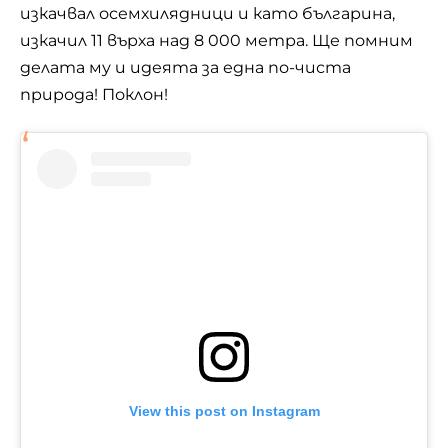
изкачвал осемхилядници и като българина,
изкачил 11 върха над 8 000 метра. Ще помним
делата му и идеята за една по-чиста
природа! Поклон!
View this post on Instagram