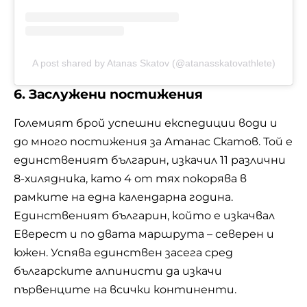
A post shared by Atanas Skatov (@atanasskatovathlete)
6. Заслужени постижения
Големият брой успешни експедиции води и
до много постижения за Атанас Скатов. Той е
единственият българин, изкачил 11 различни
8-хилядника, като 4 от тях покорява в
рамките на една календарна година.
Единственият българин, който е изкачвал
Еверест и по двата маршрута – северен и
южен. Успява единствен засега сред
българските алпинисти да изкачи
първенците на всички континенти.