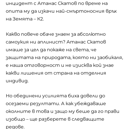
инцидент с Атанас Скатов по време на
опита му да изкачи най-смъртоносния връх
на Земята – К2.
Какво повече обаче знаем за абсолютно
самоукия ни аплинист? Атанас Скатов
имаше за цел да покаже на света, че
защитата на природата, която ни заобикаля,
е наша отговорност и не изисква кой знае
какви лишения от страна на отделния
индивид.
Но обединени усилията биха довели до
осезаеми резултати. А как убеждаваше
околните в това и защо му беше да го прави
изобщо – ще разберете в следващите
редове.