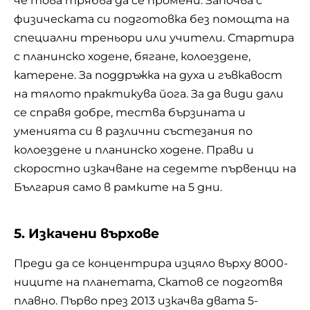
че това трябва да се промени. Започва с
физическата си подготовка без помощта на
специални треньори или учители. Стартира
с планинско ходене, бягане, колоездене,
катерене. За поддръжка на духа и гъвкавост
на тялото практикува йога. За да види дали
се справя добре, тества бързината и
уменията си в различни състезания по
колоездене и планинско ходене. Прави и
скоростно изкачване на седемте първенци на
България само в рамките на 5 дни.
5. Изкачени върхове
Преди да се концентрира изцяло върху 8000-
ниците на планетата, Скатов се подготвя
плавно. Първо през 2013 изкачва двата 5-