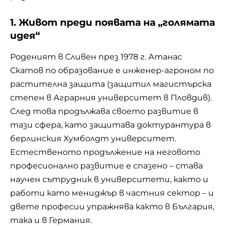
1. Живот преди появата на „голямата
идея“
Роденият в Сливен през 1978 г. Атанас
Скатов по образование е инженер-агроном по
растителна защита (защитил магистърска
степен в Аграрния университет в Пловдив).
След това продължава своето развитие в
тази сфера, като защитава доктурантура в
берлинския Хумболдт университет.
Естественото продължение на неговото
професионално развитие е спазено – става
научен сътрудник в университети, както и
работи като мениджър в частния сектор – и
двете професии упражнява както в България,
така и в Германия.