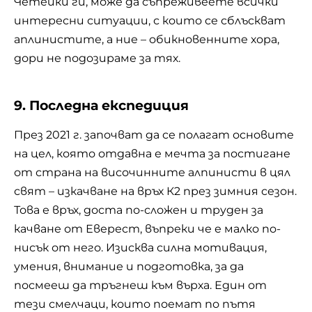
Четейки ги, може да съпреживеете всички
интересни ситуации, с които се сблъскват
аплинистите, а ние – обикновенните хора,
дори не подозираме за тях.
9. Последна експедиция
През 2021 г. започват да се полагат основите
на цел, която отдавна е мечта за постигане
от страна на височинните алпинисти в цял
свят – изкачване на връх К2 през зимния сезон.
Това е връх, доста по-сложен и труден за
качване от Еверест, въпреки че е малко по-
нисък от него. Изисква силна мотивация,
умения, внимание и подготовка, за да
посмееш да тръгнеш към върха. Един от
тези смелчаци, които поемат по пътя