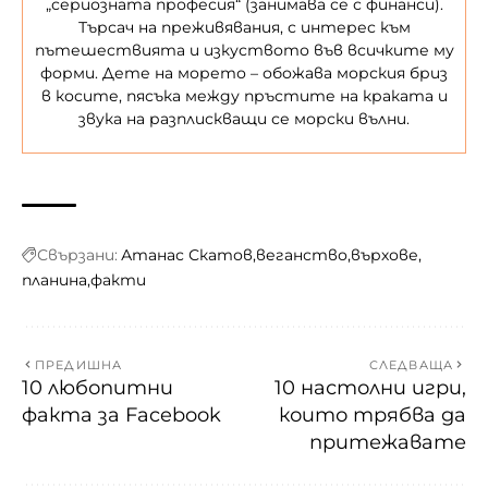
„сериозната професия“ (занимава се с финанси).
Търсач на преживявания, с интерес към
пътешествията и изкуството във всичките му
форми. Дете на морето – обожава морския бриз
в косите, пясъка между пръстите на краката и
звука на разплискващи се морски вълни.
Свързани:
Атанас Скатов
веганство
върхове
планина
факти
ПРЕДИШНА
СЛЕДВАЩА
10 любопитни
10 настолни игри,
факта за Facebook
които трябва да
притежавате