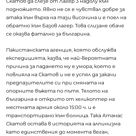
Скатов да слезе от Лагер 3 надолу към
подножието. Явно не се е чувствал добре за
атака към върха на тази височина и е поел на
обратно към Базов лагер. Това слизане обаче
се оказва фатално за българина.
Пакистанската агенция, която обслужва
експедицията, казва, че най-вероятната
причина за падането му е умора, която е
повлияла на Скатов и не е успял да закачи
предпазителите си при смяната на
опорните въжета по пътя. Тялото на
българина е открито от хеликоптер на
местната армия около 15:00 ч. и е
транспортирано към болница. Така Атанас
Скатов остава в историята на алпинизма
като единствения до момента веган,