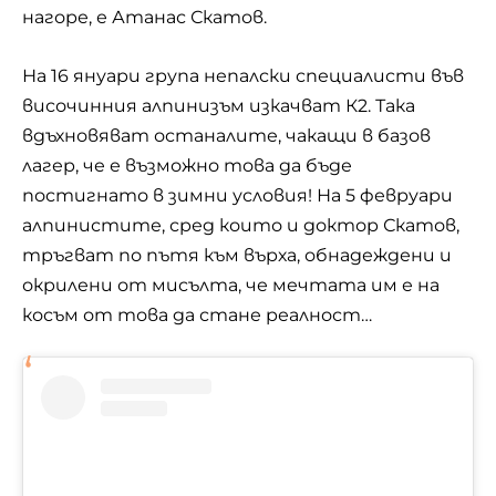
нагоре, е Атанас Скатов.
На 16 януари група непалски специалисти във
височинния алпинизъм изкачват К2. Така
вдъхновяват останалите, чакащи в базов
лагер, че е възможно това да бъде
постигнато в зимни условия! На 5 февруари
алпинистите, сред които и доктор Скатов,
тръгват по пътя към върха, обнадеждени и
окрилени от мисълта, че мечтата им е на
косъм от това да стане реалност…