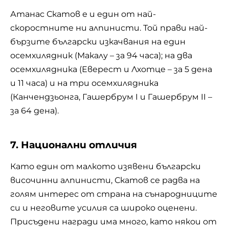
Атанас Скатов е и един от най-
скоростните ни алпинисти. Той прави най-
бързите български изкачвания на един
осемхилядник (Макалу – за 94 часа); на два
осемхилядника (Еверест и Лхотце – за 5 дена
и 11 часа) и на три осемхилядника
(Канчендзьонга, Гашербрум I и Гашербрум II –
за 64 дена).
7. Национални отличия
Като един от малкото изявени български
височинни алпинисти, Скатов се радва на
голям интерес от страна на сънародниците
си и неговите усилия са широко оценени.
Присъдени награди има много, като някои от