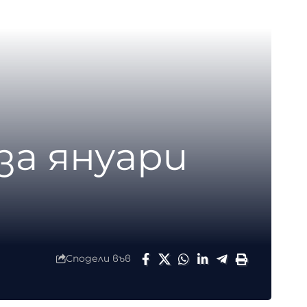
за януари
Сподели във