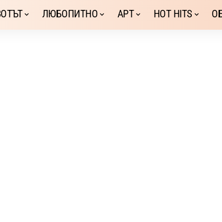
ОТЪТ
ЛЮБОПИТНО
АРТ
HOT HITS
О