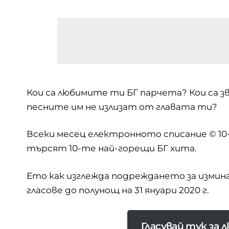
Кои са любимите ти БГ парчета? Кои са з
песните им не излизат от главата ти?
Всеки месец електронното списание
© 10
търсят 10-те най-горещи БГ хита.
Ето как изглежда подреждането за измина
гласове до полунощ на 31 януари 2020 г.
Гласувай тук за