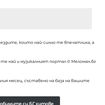
вездите, които най-силно те впечатлиха, а
-те най
и музикалният портал © Меломан.бг
лия месец, съставено на база на вашите
 любимите си БГ хитове