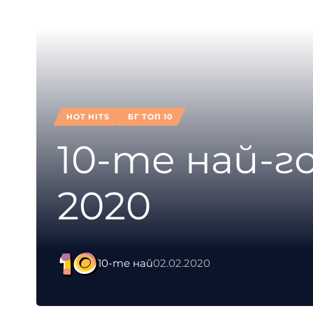
HOT HITS
БГ ТОП 10
10-те най-г
2020
10-те най
02.02.2020