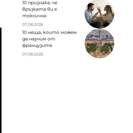
10 признака, че
връзката ви е
токсична
07.08.2026
10 неща, които можем
да научим от
французите
07.08.2026