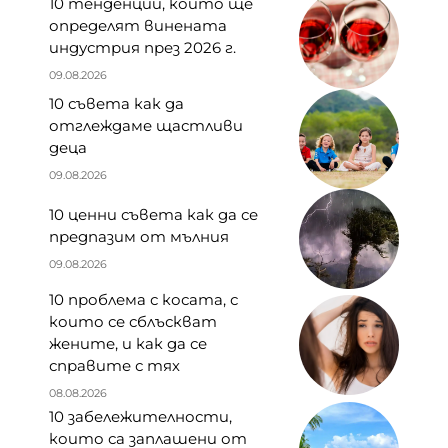
10 тенденции, които ще
определят винената
индустрия през 2026 г.
09.08.2026
10 съвета как да
отглеждаме щастливи
деца
09.08.2026
10 ценни съвета как да се
предпазим от мълния
09.08.2026
10 проблема с косата, с
които се сблъскват
жените, и как да се
справите с тях
08.08.2026
10 забележителности,
които са заплашени от