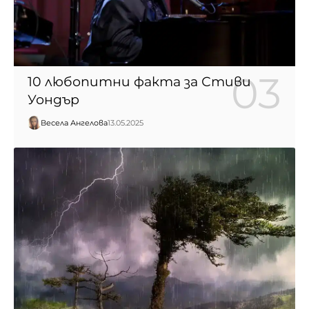
10 любопитни факта за Стиви
Уондър
Весела Ангелова
13.05.2025