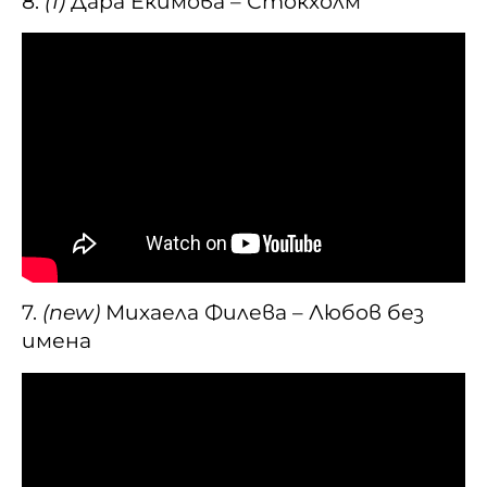
8.
(1)
Дара Екимова – Стокхолм
7.
(new)
Михаела Филева – Любов без
имена