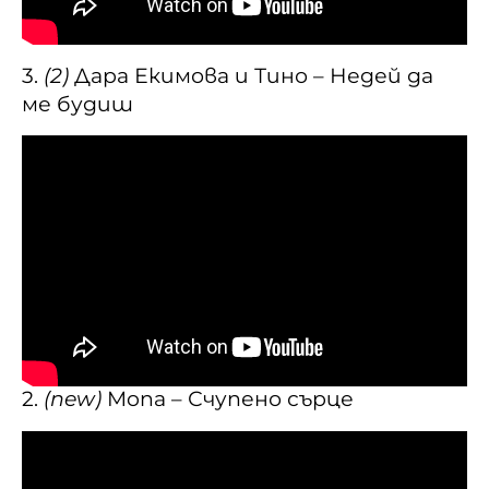
3.
(2)
Дара Екимова и Тино – Недей да
ме будиш
2.
(new)
Mona – Счупено сърце