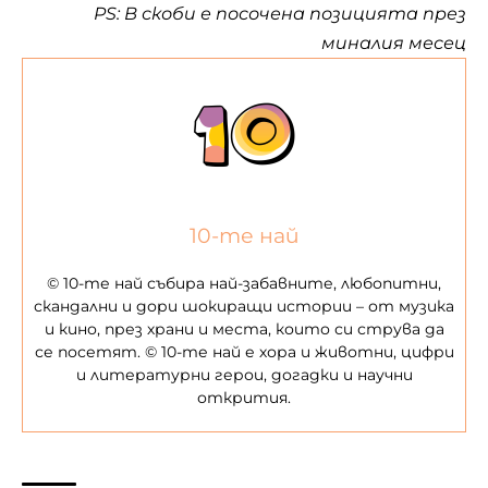
PS: В скоби е посочена позицията през
миналия месец
10-те най
© 10-те най събира най-забавните, любопитни,
скандални и дори шокиращи истории – от музика
и кино, през храни и места, които си струва да
се посетят. © 10-те най е хора и животни, цифри
и литературни герои, догадки и научни
открития.