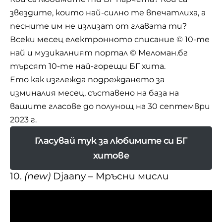
звездите, които най-силно те впечатлиха, а
песните им не излизат от главата ти?
Всеки месец електронното списание
© 10-те
най
и музикалният портал © Меломан.бг
търсят 10-те най-горещи БГ хита.
Ето как изглежда подреждането за
изминалия месец, съставено на база на
вашите гласове до полунощ на 30 септември
2023 г.
Гласувай тук за любимите си БГ
хитове
10.
(new)
Djaany – Мръсни мисли