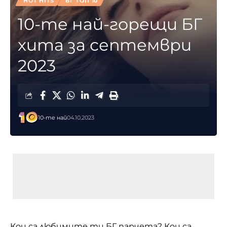
HOT HITS
БГ ТОП 10
10-те най-горещи БГ
хита за септември
2023
10-те най
04.10.2023
Кои са любимите ти БГ парчета? Кои са