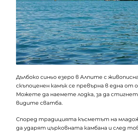
Дълбоко синьо езеро в Алпите с живописна
скъпоценен камък се превърна в една от
Можете да наемете лодка, за да стигнет
видите сватба.
Според традицията късметът на младоже
да ударят църковната камбана и след то