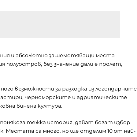
вания и абсолютно зашеметяващи места
 полуостров, без значение дали е пролет,
много възможности за разходка из легендарните
анастири, черноморските и адриатическите
овна винена култура.
 понякога тежка история, дават богат избор
 Местата са много, но ще отделим 10 от най-