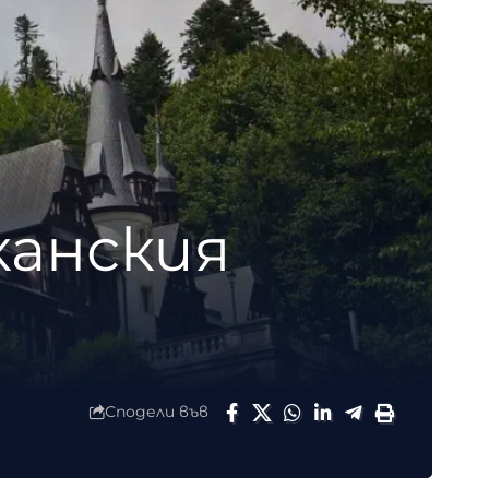
канския
Сподели във