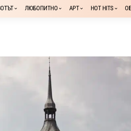
ОТЪТ
ЛЮБОПИТНО
АРТ
HOT HITS
О