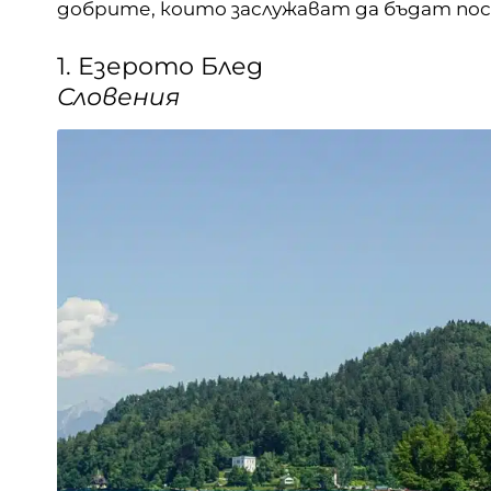
добрите, които заслужават да бъдат пос
1. Езерото Блед
Словения