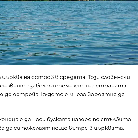
 църква на остров в средата. Този словенски
 основните забележителности на страната.
е до острова, където е много вероятно да
неца е да носи булката нагоре по стълбите,
ва да си пожелаят нещо вътре в църквата.