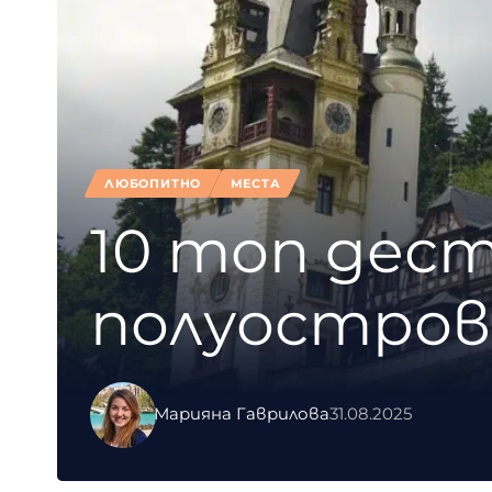
ЛЮБОПИТНО
МЕСТА
10 топ дест
полуостров
Марияна Гаврилова
31.08.2025