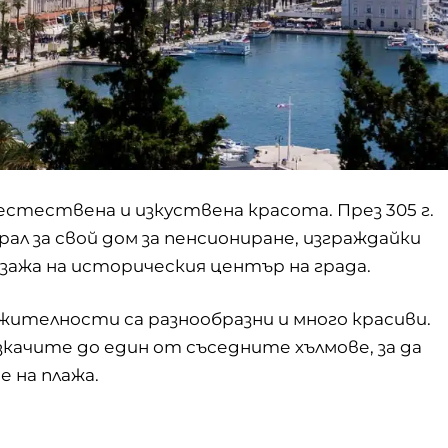
стествена и изкуствена красота. През 305 г.
ал за свой дом за пенсиониране, изграждайки
зажа на историческия център на града.
жителности са разнообразни и много красиви.
зкачите до един от съседните хълмове, за да
 на плажа.