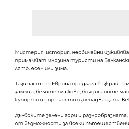
Мистерия, история, необичайни изживя
примамват мнозина туристи на Балканския
лято, есен или зима.
Тази част от Европа предлага безкрайно 
замъци, белите плажове, боядисаните м
курорти и дори често изненадващата век
Дълбоките зелени гори и разнообразната,
от възможности за всеки пътешественик.