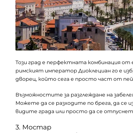
Този град е перфектната комбинация от е
римският император Диоклециан го е избр
дворец, който сега е просто част от пей
Възможностите за разглеждане на забеле
Можете да се разходите по брега, да се и
видите града или просто да се отпуснете
3. Мостар