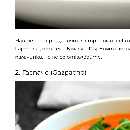
Най-често срещаният гастрономически с
картофи, пържени в масло. Първият път м
палачинки, но не се отказвайте.
2. Гаспачо (Gazpacho)