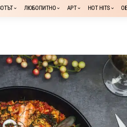
ОТЪТ
ЛЮБОПИТНО
АРТ
HOT HITS
О