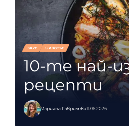
ВКУС
ЖИВОТЪТ
10-те най-и
рецепти
Марияна Гаврилова
11.05.2026