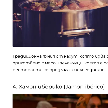
Традиционна яхния от нахут, която идва 
приготвено с месо и зеленчуци, което е по
ресторанти се предлага и целогодишно.
4. Хамон иберико (Jamón ibérico)