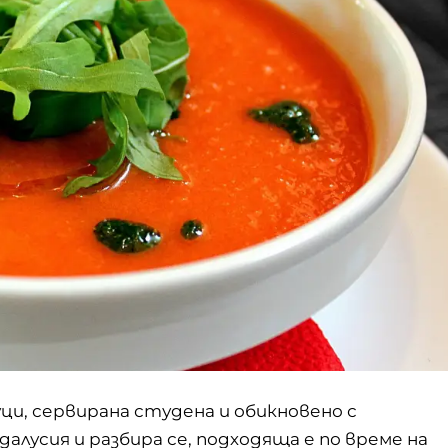
уци, сервирана студена и обикновено с
далусия
и разбира се, подходяща е по време на