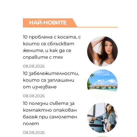
НАЙ-НОВИТЕ
10 проблема с косата, с
които се сблъскват
жените, и как да се
справите с тях
08.08.2026
10 забележителности,
които са заплашени
от изчезване
08.08.2026
10 полезни съвета за
М
компактно опакован
багаж при самолетен
полет
08.08.2026