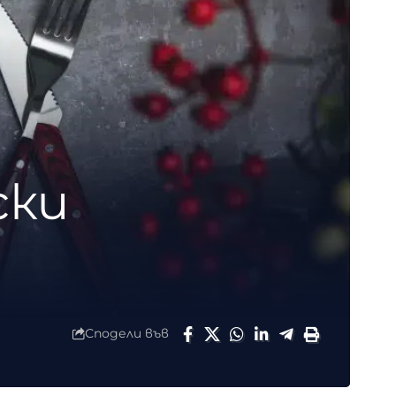
ски
Сподели във