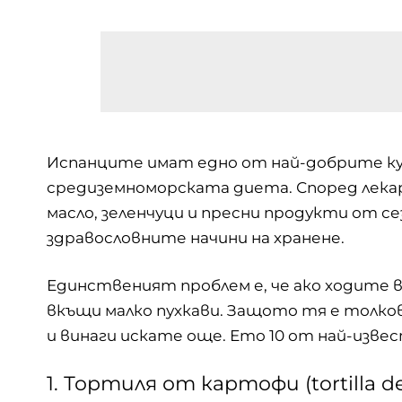
Испанците имат едно от най-добрите кул
средиземноморската диета. Според лека
масло, зеленчуци и пресни продукти от се
здравословните начини на хранене.
Единственият проблем е, че ако ходите в
вкъщи малко пухкави. Защото тя е толко
и винаги искате още. Ето 10 от най-изв
1. Тортиля от картофи (tortilla de