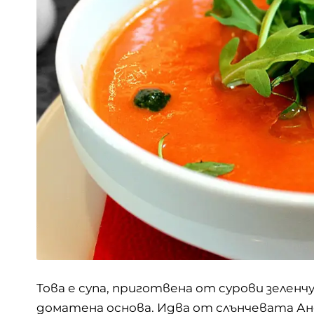
Това е супа, приготвена от сурови зеленч
доматена основа. Идва от слънчевата
Ан