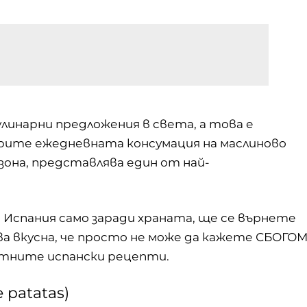
инарни предложения в света, а това е
рите ежедневната консумация на маслиново
зона, представлява един от най-
 Испания само заради храната, ще се върнете
ва вкусна, че просто не може да кажете СБОГО
естните испански рецепти.
 patatas)