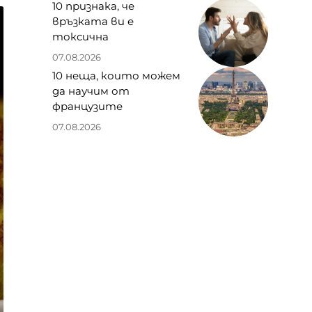
10 признака, че
връзката ви е
токсична
07.08.2026
10 неща, които можем
да научим от
французите
07.08.2026