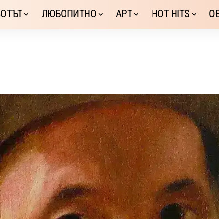
ОТЪТ
ЛЮБОПИТНО
АРТ
HOT HITS
О