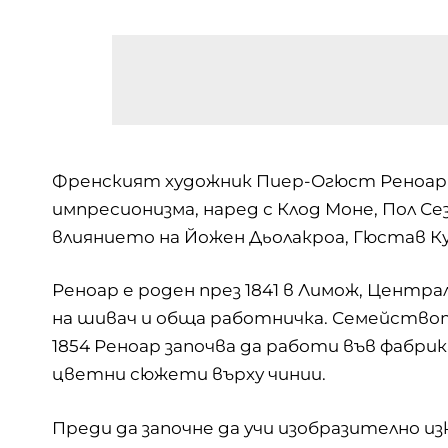
Френският художник Пиер-Огюст Реноар 
импресионизма, наред с
Клод Моне
, Пол С
влиянието на Йожен Дьолакроа, Гюстав Ку
Реноар е роден през 1841 в Лимож, Цент
на шивач и обща работничка. Семейството
1854 Реноар започва да работи във фабрика
цветни сюжети върху чинии.
Преди да започне да учи изобразително и