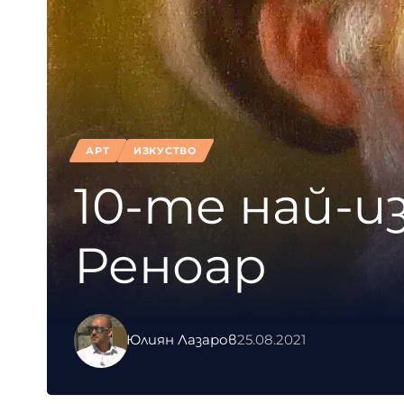
АРТ
ИЗКУСТВО
10-те най-
Реноар
Юлиян Лазаров
25.08.2021