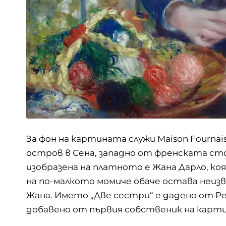
За фон на картината служи Maison Fournai
остров в Сена, западно от френската ст
изобразена на платното е Жана Дарло, к
на по-малкото момиче обаче остава неизве
Жана. Името „Две сестри“ е дадено от Р
добавено от първия собственик на карт