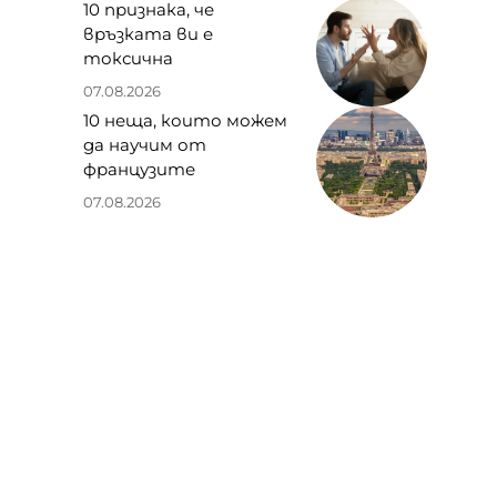
10 признака, че
връзката ви е
токсична
07.08.2026
10 неща, които можем
да научим от
французите
07.08.2026