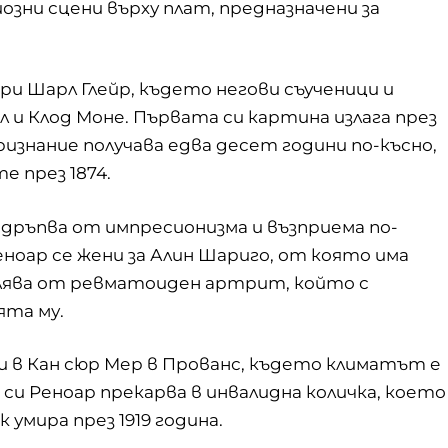
озни сцени върху плат, предназначени за
при Шарл Глейр, където негови съученици и
л и Клод Моне. Първата си картина излага през
ризнание получава едва десет години по-късно,
 през 1874.
отдръпва от импресионизма и възприема по-
Реноар се жени за Алин Шариго, от която има
болява от ревматоиден артрит, който с
ята му.
 в Кан сюр Мер в Прованс, където климатът е
и Реноар прекарва в инвалидна количка, което
 умира през 1919 година.