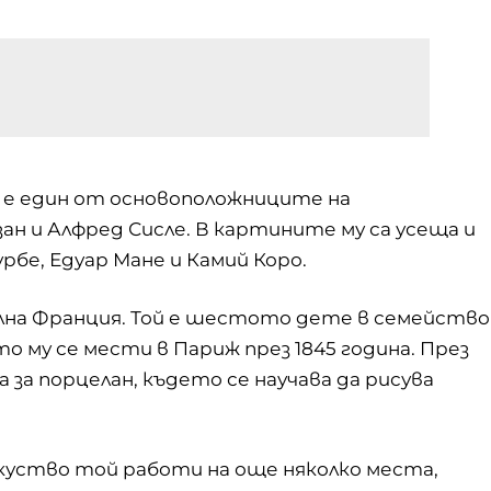
е един от основоположниците на
езан и Алфред Сисле. В картините му са усеща и
рбе, Едуар Мане и Камий Коро.
рална Франция. Той е шестото дете в семейство
 му се мести в Париж през 1845 година. През
 за порцелан, където се научава да рисува
зкуство той работи на още няколко места,