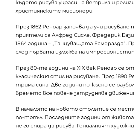
където рисува украси на ветрила и религи
християнските мисионери.
През 1862 Реноар започва да учи рисуване 
приятели са Алфред Сисле, Фредерик Бази
1864 година – „Танцуващата Есмералда“. П
след първата изложба на импресионистите
През 80-те години на XIX век Реноар се 
класическия стил на рисуване. През 1890 
трима сина. Две години по-късно се раз
времето все повече затруднява движени
В началото на новото столетие се мести
по-топъл. Последните години от живота с
не го спира да рисува. Гениалният художник