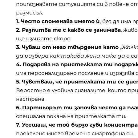
припознавате ситуацията си в повече от
размисъл.
1. Често споменава името ѝ
, без да има 
2. Разпитва те с какво се занимава
, жив
ще излизате скоро.
3. Чуваш от него твърдения като
„
Жалко
да разбера как такава жена може да е с
4. Подарява на приятелката ти подарък
има персонализирано послание и изразява
5. Чувстваш, че приятелката ти се ди
Вероятно е уловила сигналите, които пр
настрана.
6. Партньорът ти започва често да пла
специална покана на приятелката ти.
7. Усещаш, че той бързо губи концентра
прекалено много време на
смартфона
си.