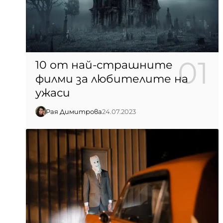
10 от най-страшните
филми за любителите на
ужаси
Рая Димитрова
24.07.2023