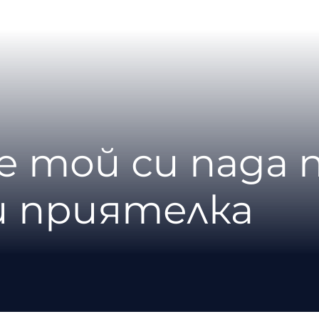
че той си пада 
 приятелка