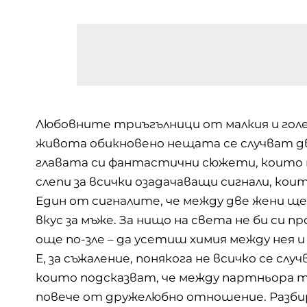
Любовните триъгълници от малкия и голем
живота обикновено нещата се случват дву
главата си фантастични сюжети, които ни
слепи за всички озадачаващи сигнали, к
Един от сигналите, че между две жени щ
вкус за мъже. За нищо на света не би си 
още по-зле – да усетиш химия между нея
Е, за съжаление, понякога не всичко се сл
които подсказват, че между партньора 
повече от дружелюбно отношение. Разбира