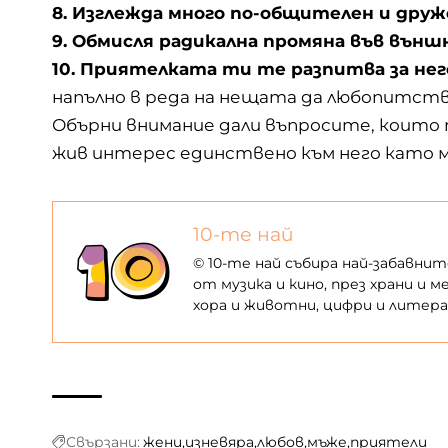
8. Изглежда много по-общителен и дру
9. Обмисля радикална промяна във външ
10. Приятелката ти те разпитва за нег
напълно в реда на нещата да любопитства
Обърни внимание дали въпросите, които т
жив интерес единствено към него като м
10-те най
© 10-те най събира най-забавни
от музика и кино, през храни и 
хора и животни, цифри и литера
Свързани:
жени
изневяра
любов
мъже
приятели