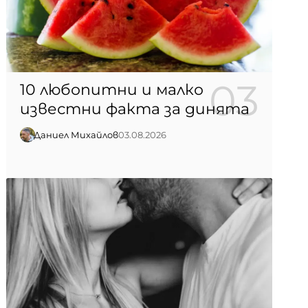
10 любопитни и малко
известни факта за динята
Даниел Михайлов
03.08.2026