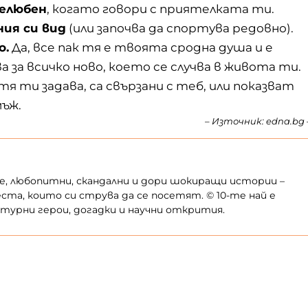
желюбен
, когато говори с приятелката ти.
ния си вид
(или започва да спортува редовно).
о.
Да, все пак тя е твоята сродна душа и е
 за всичко ново, което се случва в живота ти.
я ти задава, са свързани с теб, или показват
ъж.
– Източник:
edna.bg
те, любопитни, скандални и дори шокиращи истории –
места, които си струва да се посетят. © 10-те най е
турни герои, догадки и научни открития.