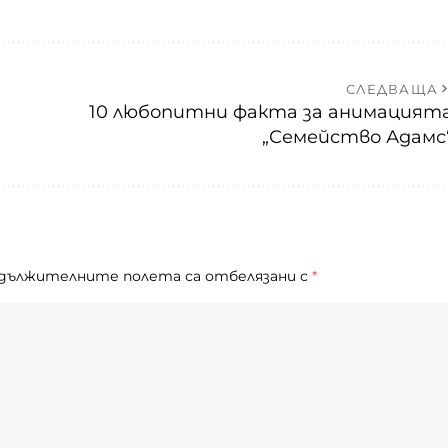
СЛЕДВАЩА
10 любопитни факта за анимацият
„Семейство Адамс
дължителните полета са отбелязани с
*