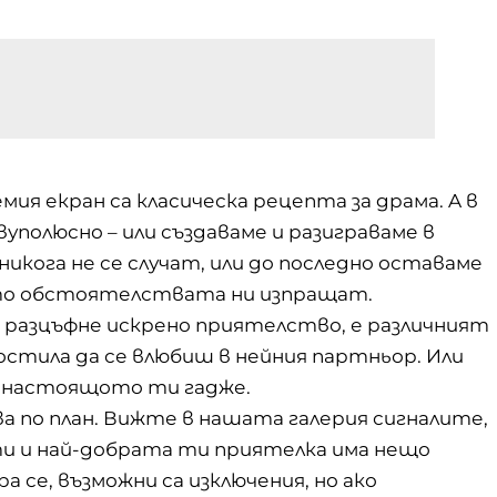
ия екран са класическа рецепта за драма. A в
полюсно – или създаваме и разиграваме в
кога не се случат, или до последно оставаме
оито обстоятелствата ни изпращат.
е разцъфне искрено
приятелство
, е различният
простила да се влюбиш в нейния партньор. Или
 и настоящото ти гадже.
учва по план. Вижте в нашата галерия сигналите,
ти и най-добрата ти приятелка има нещо
 се, възможни са изключения, но ако