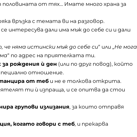
 половината от тях… Имате много храна за
пряка връзка с темата ви на разговор.
о се интересува дали има мъж до себе си и дали
, че няма истински
мъж
до себе си
“ или „
Не мога
ама
“ по адрес на приятелката ти.
 за рождения ѝ ден
(или по друг повод), който
 специално отношение.
станцира от теб
и не е толкова открита.
иятелят ти ѝ изпраща, и се опитва да стои
нира групови излизания
, за които отправя
ция, когато говори с теб
, и прекарва