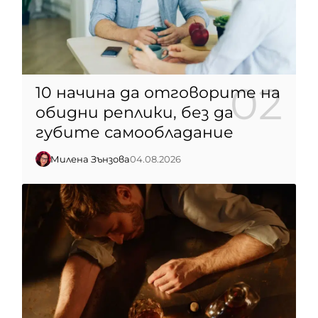
10 начина да отговорите на
обидни реплики, без да
губите самообладание
Милена Зънзова
04.08.2026