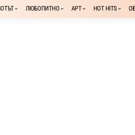
ОТЪТ
ЛЮБОПИТНО
АРТ
HOT HITS
О