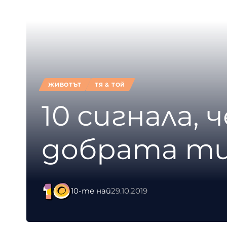
ЖИВОТЪТ
ТЯ & ТОЙ
10 сигнала, 
добрата ти
10-те най
29.10.2019