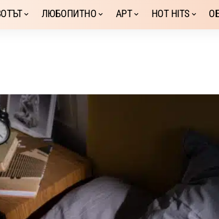
ОТЪТ
ЛЮБОПИТНО
АРТ
HOT HITS
О