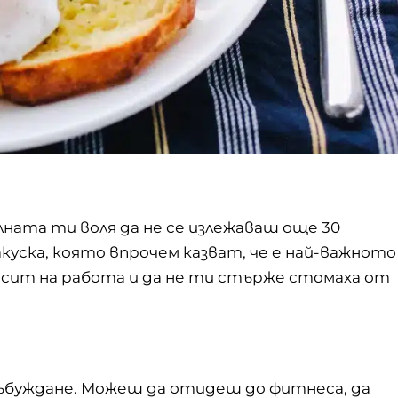
илната ти воля да не се излежаваш още 30
акуска, която впрочем казват, че е най-важното
аш сит на работа и да не ти стърже стомаха от
ъбуждане. Можеш да отидеш до фитнеса, да