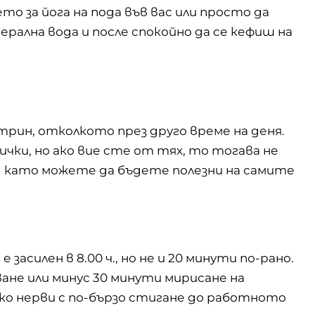
о за йога на пода във вас или просто да
рална вода и после спокойно да се кефиш на
трин, отколкото през друго време на деня.
сички, но ако вие сте от тях, то тогава не
д като можете да бъдете полезни на самите
 е засилен в 8.00 ч., но не и 20 минути по-рано.
ане или минус 30 минути мирисане на
лко нерви с по-бързо стигане до работното