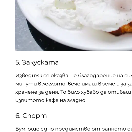
5. Закуската
Изведнъж се оказва, че благодарение на с
минути в леглото, вече имаш време и за з
хранене за деня. То било хубаво да отив
изпитото кафе на гладно.
6. Спорт
Бум, още едно предимство от ранното с