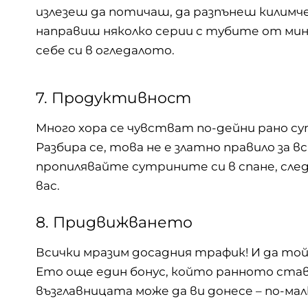
излезеш да потичаш, да разпънеш килимчет
направиш няколко серии с тубите от мине
себе си в огледалото.
7. Продуктивност
Много хора се чувстват по-дейни рано су
Разбира се, това не е златно правило за в
пропилявайте сутрините си в спане, сле
вас.
8. Придвижването
Всички
мразим досадния трафик
! И да той
Ето още един бонус, който ранното став
възглавницата може да ви донесе – по-ма