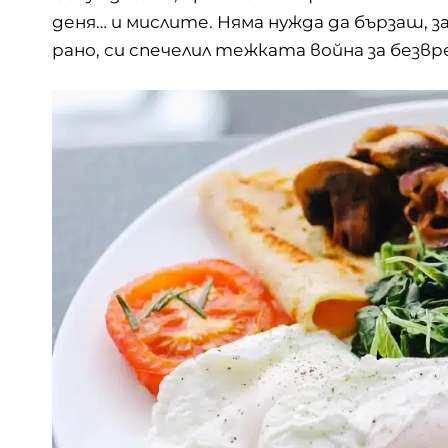
деня… и мислите. Няма нужда да бързаш, 
рано, си спечелил тежката война за безвр