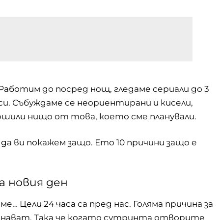
 Работим до посред нощ, гледаме сериали до 3
си. Събуждаме се неориентирани и кисели,
ършили нищо от това, което сме планували.
да ви покажем защо. Ето 10 причини защо е
а новия ден
… Цели 24 часа са пред нас. Голяма причина за
съзнават. Така че когато сутринта отворите