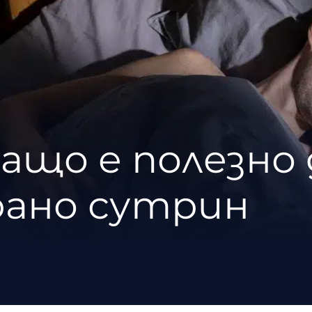
защо е полезно 
рано сутрин