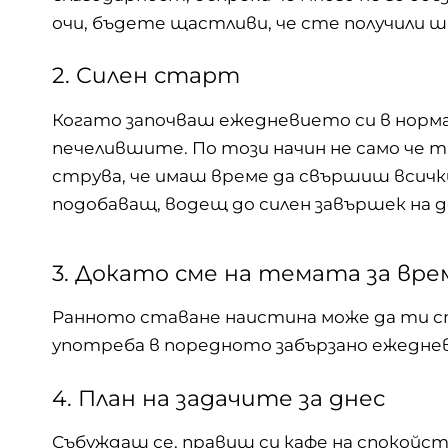
очи, бъдете щастливи, че сте получили ша
2. Силен старт
Когато започваш ежедневието си в нормал
печелившите. По този начин не само че т
струва, че имаш време да свършиш всички 
подобаващ, водещ до силен завършек на 
3. Докато сме на темата за вр
Ранното ставане наистина може да ти сп
употреба в поредното забързано ежедневи
4. План на задачите за днес
Събуждаш се,
правиш си кафе на спокойс