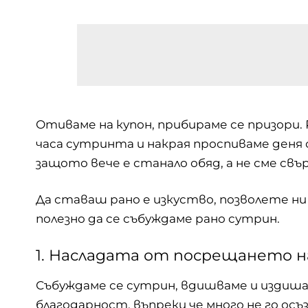
Отиваме на купон, прибираме се призори.
часа сутринта и накрая проспиваме деня 
защото вече е станало обяд, а не сме св
Да ставаш рано е изкуство, позволете ни 
полезно да се събуждаме рано сутрин.
1. Насладата от посрещането н
Събуждаме се сутрин, вдишваме и издишаме
благодарност, въпреки че много не го о