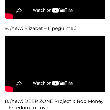
9.
(new)
Elizabet – Преди теб
8.
(new)
DEEP ZONE Project & Rob Money
– Freedom to Love