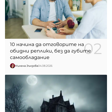
10 начина да отговорите на
обидни реплики, без да губите
самообладание
Милена Зънзова
04.08.2026