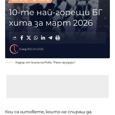
HOT HITS
БГ ТОП 10
10-те най-горещи БГ
хита за март 2026
След 5
02.04.2026
Кадър от клипа на Роби "Рано призори"
Кои са хитовете, които не спираш да