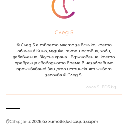
След 5
© След 5 е твоето място за всичко, което
обичаш! Кино, музика, пътешествия, хоби,
забавление, вкусна храна… Вдъхновение, което
превръща свободното време в незабравимо
преживяване! Защото истинският живот
започва © След 5!
www.SLED5.bg
Свързани:
2026
бг хитове
класация
март