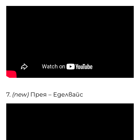
7.
(new)
Прея – Еделвайс