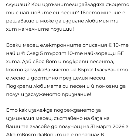
слушаш? Кои изпълнители завладяха сърцето
ти с най-новите си песни? Твоето мнение е
решаващо и може да издигне любимия ти
хит на челните позиции!
Всеки месец електронните списания ©
10-те
най
и ©
След 5
търсят 10-те най-горещи БГ
хита. Дай своя вот и подкрепи песента,
която заслужава място на върха! Гласуването
е лесно и достъпно през целия месец.
Подкрепи любимата си песен и ѝ помогни да
получи заслуженото признание!
Ето как изглежда подреждането за
изминалия месец, съставено на база на
вашите гласове до полунощ на 31 март 2026 г.
Ако твоят фаворит не е попаднал в