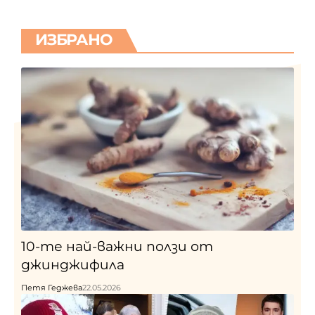
ИЗБРАНО
10-те най-важни ползи от
джинджифила
Петя Геджева
22.05.2026