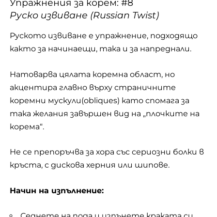
Упражнения за корем: #8
Руско извиване (Russian Twist)
Руското извиване е упражнение, подходящо
както за начинаещи, така и за напреднали.
Натоварва цялата коремна област, но
акцентира главно върху страничните
коремни мускули(obliques) като спомага за
така желания завършен вид на „плочките на
корема“.
Не се препоръчва за хора със сериозни болки в
кръста, с дискова херния или шипове.
Начин на изпълнение:
Седнете на пода и изпънете краката си,