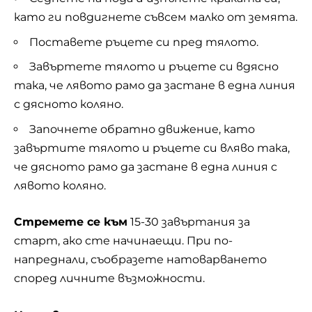
като ги повдигнете съвсем малко от земята.
Поставете ръцете си пред тялото.
Завъртете тялото и ръцете си вдясно
така, че лявото рамо да застане в една линия
с дясното коляно.
Започнете обратно движение, като
завъртите тялото и ръцете си вляво така,
че дясното рамо да застане в една линия с
лявото коляно.
Стремете се към
15-30 завъртания за
старт, ако сте начинаещи. При по-
напреднали, съобразете натоварването
според личните възможности.