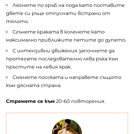
Легнете по гръб на пода като поставите
двете си ръце отпуснати встрани от
тялото.
Сгънете краката в коленете като
максимално приближите петите до дупето.
С интензивни движения започнете да
протягате последователно лява ръка към
пръстите на левия крак.
Сменете посоката и направете същото
към дясната страна.
Стремете се към
20-60 повторения.