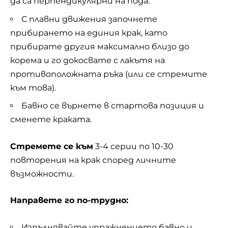
да са перпендикулярни на пода.
С плавни движения започнете
прибирането на единия крак, като
прибирате другия максимално близо до
корема и го докосвате с лакътя на
противоположната ръка (или се стремите
към това).
Бавно се върнете в стартова позиция и
сменете краката.
Стремете се към
3-4 серии по 10-30
повторения на крак според личните
възможности.
Направете го по-трудно:
Изпълнявайте упражнението бавно и