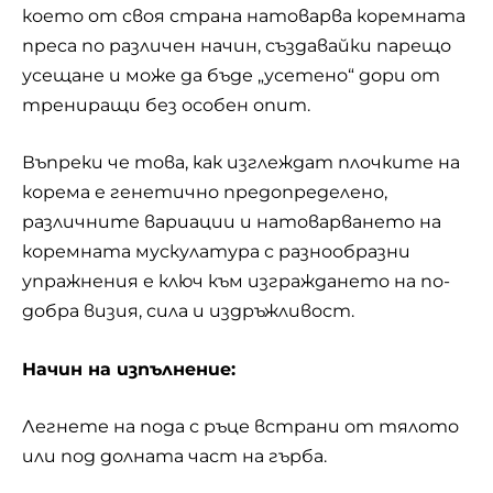
което от своя страна натоварва коремната
преса по различен начин, създавайки парещо
усещане и може да бъде „усетено“ дори от
трениращи без особен опит.
Въпреки че това, как изглеждат плочките на
корема е генетично предопределено,
различните вариации и натоварването на
коремната мускулатура с разнообразни
упражнения е ключ към изграждането на по-
добра визия, сила и издръжливост.
Начин на изпълнение:
Легнете на пода с ръце встрани от тялото
или под долната част на гърба.