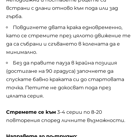
встрани с длани отново към пода или зад
гърба.
Повдигнете двата крака едновременно,
като се стремите през цялото движение те
да са събрани и сгъването в колената да е
минимално.
Без да правите пауза в крайна позиция
(достигане на 90 градуса) започнете да
спускате бавно краката си до стартовата
точка. Петите не докосват пода през
цялата серия.
Стремете се към
3-4 серии по 8-20
повторения според личните възможности.
Направете го по-трудно: