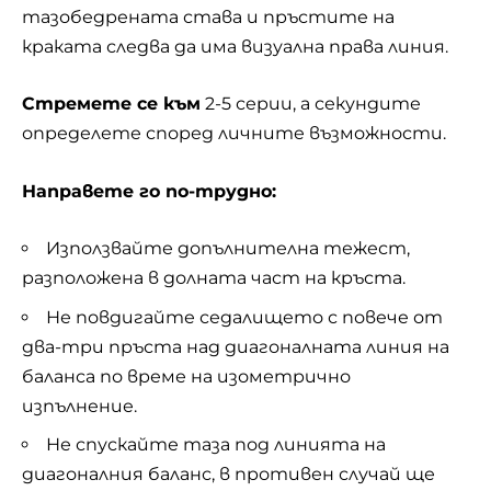
тазобедрената става и пръстите на
краката следва да има визуална права линия.
Стремете се към
2-5 серии, а секундите
определете според личните възможности.
Направете го по-трудно:
Използвайте допълнителна тежест,
разположена в долната част на кръста.
Не повдигайте седалището с повече от
два-три пръста над диагоналната линия на
баланса по време на изометрично
изпълнение.
Не спускайте таза под линията на
диагоналния баланс, в противен случай ще