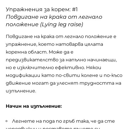
Упражнения за корем: #1
Повдигане на крака от легнало
положение (Lying leg raise)
Повдигане на крака от легнало положение е
упражнение, което натоварва цялата
коремна област. Може да е
предизвикателство за напълно начинаещи,
но е изключително ефективно. Някои
модификации като по-свити колене и по-късо
движение могат да улеснят трудността на
изпълнение.
Начин на изпълнение:
Легнете на пода по гръб така, че да сте
неподвижни и поставете ръцете си