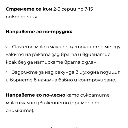
Стремете се към
2-3 серии по 7-15
повторения.
Направете го по-трудно:
Скъсете максимално разстоянието между
лакътя на ръката зад врата и вдигнатия
крак без да натискате врата с длан.
Задръжте за над секунда в изходна позиция
и върнете в начална бавно и контролирано.
Направете го по-лесно
като съкратите
максимално движението (пример от
снимките).