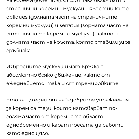
на корема (lower abs). Също така включват и
странични коремни мускули, известни като
obliques (долната част на страничните
коремни мускули) и serratus (горната част на
страничните коремни мускули), както и
долната част на кръста, която стабилизира
гръбнака.
Изброените мускули имат връзка с
абсолютно всяко движение, както от
ежедневието, така и от тренировките.
Ето защо едни от най-добрите
упражнения
за корем
са тези, които натоварват по-
голяма част от коремната област
едновременно и карат пресата да работи
като едно цяло.