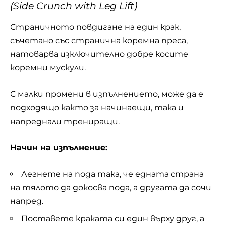
(Side Crunch with Leg Lift)
Страничното повдигане на един крак,
съчетано със странична коремна преса,
натоварва изключително добре косите
коремни мускули.
С малки промени в изпълнението, може да е
подходящо както за начинаещи, така и
напреднали трениращи.
Начин на изпълнение:
Легнете на пода така, че едната страна
на тялото да докосва пода, а другата да сочи
напред.
Поставете краката си един върху друг, а