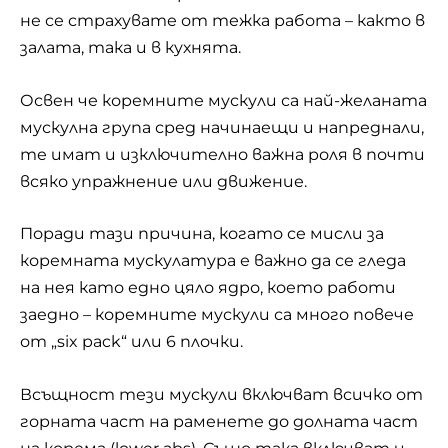
не се страхувате от тежка работа – както в
залата, така и в кухнята.
Освен че коремните мускули са най-желаната
мускулна група сред начинаещи и напреднали,
те имат и изключително важна роля в почти
всяко упражнение или движение.
Поради тази причина, когато се мисли за
коремната мускулатура е важно да се гледа
на нея като едно цяло ядро, което работи
заедно – коремните мускули са много повече
от „six pack“ или 6 плочки.
Всъщност тези мускули включват всичко от
горната част на раменете до долната част