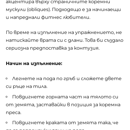
акцентира върху страничните коремни
мускули (obliques). Подходящо е за начинаещи
и напреднали фитнес любители.
По време на изпълнение на упражнението, не
натискайте врата си с длани. Това би създало
сериозна предпоставка за контузия.
Начин на изпълнение:
Легнете на пода по гръб и сложете двете
си ръце на тила.
Повдигнете горната част на тялото си
от земята, заставайки в позиция за коремна
преса.
Повдигнете краката от земята така, че