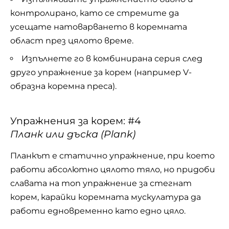
контролирано, като се стремите да
усещате натоварването в коремната
област през цялото време.
Изпълнете го в комбинирана серия след
друго упражнение за корем (например V-
образна коремна преса).
Упражнения за корем: #4
Планк или дъска (Plank)
Планкът е статично упражнение, при което
работи абсолютно цялото тяло, но придоби
славата на топ упражнение за стегнат
корем, карайки коремната мускулатура да
работи едновременно като едно цяло.