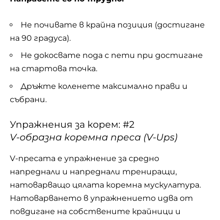
Не почивате в крайна позиция (достигане
на 90 градуса).
Не докосвате пода с пети при достигане
на стартова точка.
Дръжте коленете максимално прави и
събрани.
Упражнения за корем: #2
V-образна коремна преса (V-Ups)
V-пресата е упражнение за средно
напреднали и напреднали трениращи,
натоварващо цялата коремна мускулатура.
Натоварването в упражнението идва от
повдигане на собствените крайници и