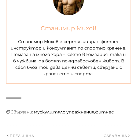
Станимир Михов
Станимир Михов е сертифициран фитнес
инструктор и консултант по спортно хранене.
Помага на много хора – както в България, така и
в чужбина, да водят по-здравословен живот. В
своя блог той дава ценни съвети, свързани с
храненето и спорта.
Свързани:
мускули
тяло
упражнения
фитнес
ПРЕДИШНА
СЛЕДВАЩА