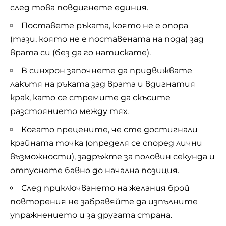
след това повдигнете единия.
Поставете ръката, която не е опора
(тази, която не е поставената на пода) зад
врата си (без да го натискате).
В синхрон започнете да придвижвате
лакътя на ръката зад врата и вдигнатия
крак, като се стремите да скъсите
разстоянието между тях.
Когато прецените, че сте достигнали
крайната точка (определя се според лични
възможности), задръжте за половин секунда и
отпуснете бавно до начална позиция.
След приключването на желания брой
повторения не забравяйте да изпълните
упражнението и за другата страна.