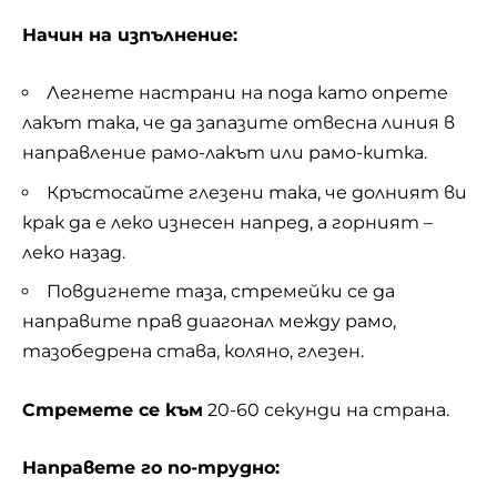
Начин на изпълнение:
Легнете настрани на пода като опрете
лакът така, че да запазите отвесна линия в
направление рамо-лакът или рамо-китка.
Кръстосайте глезени така, че долният ви
крак да е леко изнесен напред, а горният –
леко назад.
Повдигнете таза, стремейки се да
направите прав диагонал между рамо,
тазобедрена става, коляно, глезен.
Стремете се към
20-60 секунди на страна.
Направете го по-трудно: