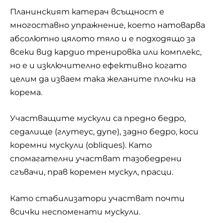
Планинският катерач всъщност е
многоставно упражнение, което натоварва
абсолютно цялото тяло и е подходящо за
всеки вид кардио тренировка или комплекс,
но е и изключително ефективно когато
целим да изваем така желаните плочки на
корема.
Участващите мускули са предно бедро,
седалище (глутеус, дупе), задно бедро, коси
коремни мускули (obliques). Като
спомагателни участват тазобедрени
сгъвачи, прав коремен мускул, прасци.
Като стабилизатори участват почти
всички неспоменати мускули.