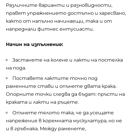
Различните варианти и разновидности,
правят упражнението достъпно и харесвано,
както от напълно начинаещи, така и от
напреднали фитнес ентусиасти.
Начин на изпълнение:
Застанете на колене и лакти на постелка
на пода.
Поставете лактите точно под
раменните стави и опънете двата крака.
Опорните точки следва да бъдат: пръсти на
краката и лакти на ръцете.
Опънете тялото така, че да усещате
напрежение в коремната мускулатура, но не
и в гръбнака. Между раменете,