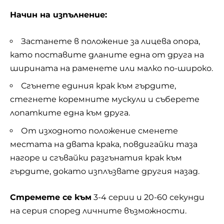
Начин на изпълнение:
Застанете в положение за лицева опора,
като поставите дланите една от друга на
ширината на раменете или малко по-широко.
Сгънете единия крак към гърдите,
стегнете коремните мускули и съберете
лопатките една към друга.
От изходното положение сменете
местата на двата крака, повдигайки таза
нагоре и сгъвайки разгънатия крак към
гърдите, докато изплъзвате другия назад.
Стремете се към
3-4 серии и 20-60 секунди
на серия според личните възможности.