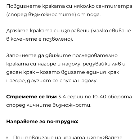
Повдигнете краката си няколко сантиметра
(според възможностите) от пода.
Дръжте краката си изправени (малко свиване
в коленете е позволено).
Започнете да движите последователно
краката си нагоре и надолу, редувайки ляв и
десен крак – когато вдигате единия крак
нагоре, другият се спуска надолу.
Стремете се към
3-4 серии по 10-40 оборота
според личните възможности.
Направете го по-трудно:
При повдигане на краката, използвайте