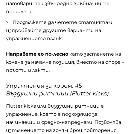
натоварите извънредно гръбначните
прешлени.
Продължете да четете статията и
изпробвайте другите варианти на
упражнението планк.
Направете го по-лесно
като застанете на
колене за начална позиция, вместо на опора –
пръсти и лакти.
Упражнения за корем: #5
Въздушни ритници (Flutter kicks)
Flutter kicks или въздушни ритници е
упражнение, което е подходящо за
начинаещи и средно-напреднали. Позволява
изпълнението на голям брой повторения,