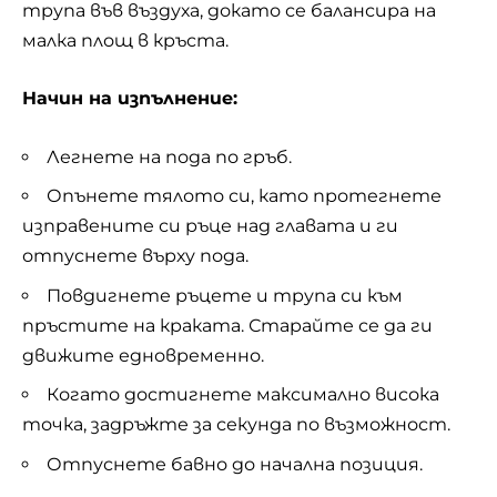
трупа във въздуха, докато се балансира на
малка площ в кръста.
Начин на изпълнение:
Легнете на пода по гръб.
Опънете тялото си, като протегнете
изправените си ръце над главата и ги
отпуснете върху пода.
Повдигнете ръцете и трупа си към
пръстите на краката. Старайте се да ги
движите едновременно.
Когато достигнете максимално висока
точка, задръжте за секунда по възможност.
Отпуснете бавно до начална позиция.