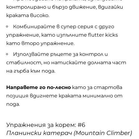
контролирано и бързо движение, вдигайки
краката високо.
Комбинирайте в супер серия с друго
упражнение, като изпълните flutter kicks
като второ упражнение.
Използвайте ръцете за контрол и
стабилност, но натискайте долната част
на гърба към пода.
Направете го по-лесно
като за стартова
позиция вдигнете краката минимално от
пода.
Упражнения за корем: #6
Планински катерач (Mountain Climber)