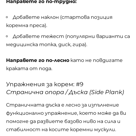
Направете го по-трудно:
Добавете наклон (стартова позиция
коремна преса).
Добавете тежест (популярни варианти са
медицинска топка, диск, гира).
Направете го по-лесно
като не повдигате
краката от пода.
Упражнения за корем: #9
Странична опора / Дъска (Side Plank)
Страничната дъска е лесно за изпълнение
функционално упражнение, което може да ви
помогне да развиете базово ниво на сила и
стабилност на косите коремни мускули.