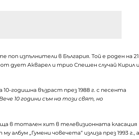
 поп изпълнители в България. Той е роден на 21
те от дует Акварел и трио Спешен случай Кирил 
 10-годишна възраст през 1988 г. с песента
Вече 10 години съм на този свят, но
ъща в тотален хит в телевизионната класация
у албум „Гумени човечета“ излиза през 1993 г., 