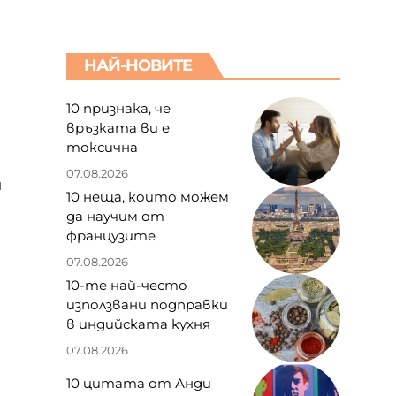
НАЙ-НОВИТЕ
10 признака, че
връзката ви е
токсична
07.08.2026
и
10 неща, които можем
да научим от
французите
07.08.2026
10-те най-често
използвани подправки
в индийската кухня
07.08.2026
а
10 цитата от Анди