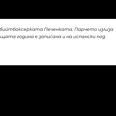
 и бийтбоксерката Печенката. Парчето излиза
същата година е записана и на испански под