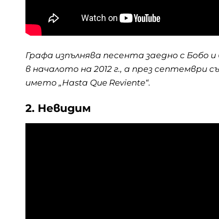
Графа изпълнява песента заедно с Бобо
в началото на 2012 г., а през септември 
името „Hasta Que Reviente“.
2. Невидим