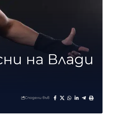
сни на Влади
Сподели във