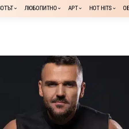
ОТЪТ
ЛЮБОПИТНО
АРТ
HOT HITS
О