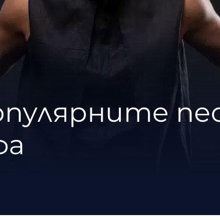
опулярните пе
фа