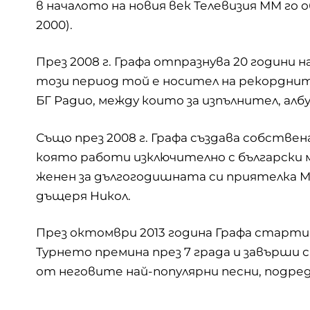
в началото на новия век Телевизия ММ го 
2000).
През 2008 г. Графа отпразнува 20 години н
този период той е носител на рекорднит
БГ Радио, между които за изпълнител, алб
Също през 2008 г. Графа създава собстве
която работи изключително с български 
женен за дългогодишната си приятелка Ма
дъщеря Никол.
През октомври 2013 година Графа старти
Турнето премина през 7 града и завърши с 
от неговите най-популярни песни, подред