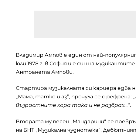
Владимир Ампов е един от най-популярните
юли 1978 г. в София и е син на музиканти
Антоанета Ампови.
Стартира музикалната си кариера едва на
„Мама, татко и аз“, прочула се с рефрена:
„
възрастните хора така и не разбрах…“
.
Втората му песен „Мандарини“ се превр
на БНТ „Музикална чуднотека“. Дебютният м