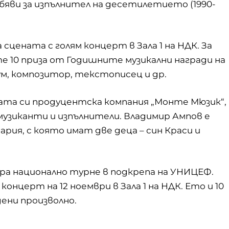
обяви за изпълнител на десетилетието (1990-
а сцената с голям концерт в Зала 1 на НДК. За
е 10 приза от Годишните музикални награди на
ум, композитор, текстописец и др.
ната си продуцентска компания „Монте Мюзик“,
музиканти и изпълнители. Владимир Ампов е
рия, с която имат две деца – син Краси и
ра национално турне в подкрепа на УНИЦЕФ.
концерт на 12 ноември в Зала 1 на НДК. Ето и 10
ени произволно.