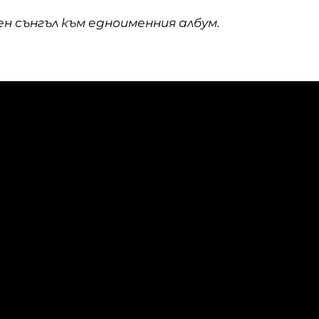
ен сънгъл към едноименния албум.