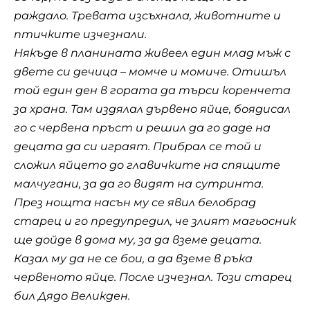
раждало. Тревата изсъхнала, животните и
птичките изчезнали.
Някъде в планината живеел един млад мъж с
двете си дечица – момче и момиче. Отишъл
той един ден в гората да търси коренчета
за храна. Там издялал дървено яйце, боядисал
го с червена пръст и решил да го даде на
децата да си играят. Прибрал се той и
сложил яйцето до главичките на спящите
малчугани, за да го видят на сутринта.
През нощта насън му се явил белобрад
старец и го предупредил, че злият магьосник
ще дойде в дома му, за да вземе децата.
Казал му да не се бои, а да вземе в ръка
червеното яйце. После изчезнал. Този старец
бил Дядо Великден.