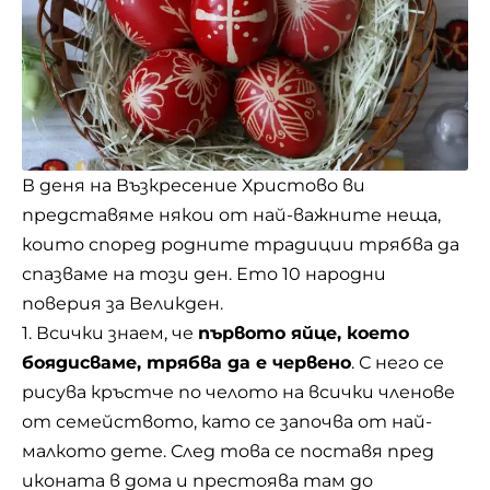
В деня на Възкресение Христово ви
представяме някои от най-важните неща,
които според родните традиции трябва да
спазваме на този ден. Ето 10 народни
поверия за Великден.
1. Всички знаем, че
първото
яйце
, което
боядисваме, трябва да е червено
. С него се
рисува кръстче по челото на всички членове
от семейството, като се започва от най-
малкото дете. След това се поставя пред
иконата в дома и престоява там до