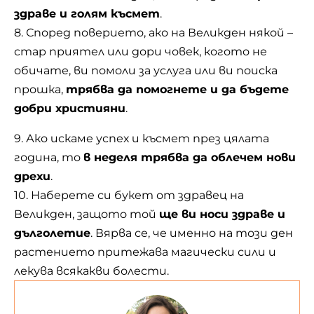
здраве и голям късмет
.
8. Според поверието, ако на Великден някой –
стар приятел или дори човек, когото не
обичате, ви помоли за услуга или ви поиска
прошка,
трябва да помогнете и да бъдете
добри християни
.
9. Ако искаме успех и късмет през цялата
година, то
в неделя трябва да облечем нови
дрехи
.
10. Наберете си букет от здравец на
Великден, защото той
ще ви носи здраве и
дълголетие
. Вярва се, че именно на този ден
растението притежава магически сили и
лекува всякакви болести.