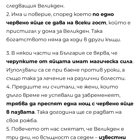
следващия Великден.
2. Има и поверие, според което
по едно
червено яйце се дава на всеки гост
, който е
пристигал у дома за Великден. Така
богатството няма да ходи в други къщи.
3. В някои части на България се вярва, че
черупките от яйцата имат магическа сила
.
Използвали са се при баене против уроки, а
също така за лечение на различни болести.
4. Предците ни считали, че жени, които
дълго време не успявали да забременеят,
трябва да преспят една нощ с червено яйце
в пазвата
. Така догодина ще се радват на
своя рожба.
5. Повечето от нас смятат, че Великден е
три дни, но всъщност са седем –
известни