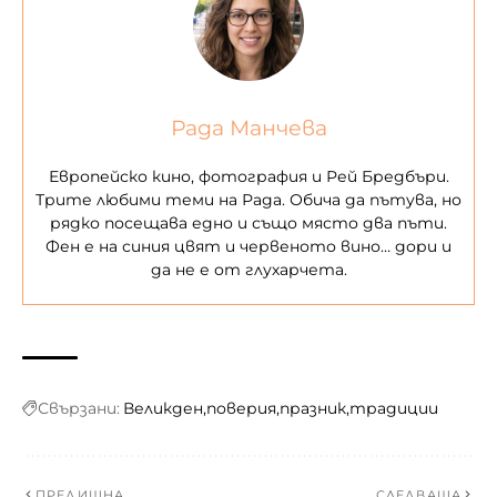
Рада Манчева
Европейско кино, фотография и Рей Бредбъри.
Трите любими теми на Рада. Обича да пътува, но
рядко посещава едно и също място два пъти.
Фен е на синия цвят и червеното вино… дори и
да не е от глухарчета.
Свързани:
Великден
поверия
празник
традиции
ПРЕДИШНА
СЛЕДВАЩА