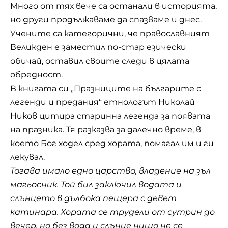
Много от тях вече са останали в историята,
но други продължаваме да спазваме и днес.
Учените са категорични, че православният
Великден
е заместил по-стар езически
обичай, оставил своите следи в цялата
обредност.
В книгата си „Празниците на българите с
легенди и предания“ етнологът Николай
Ников цитира старинна легенда за появата
на празника. Тя разказва за далечно време, в
което Бог ходел сред хората, помагал им и ги
лекувал.
Тогава имало едно царство, владение на зъл
магьосник. Той бил заключил водата и
слънцето в дълбока пещера с девет
катинара. Хората се трудели от сутрин до
вечер, но без вода и слънце нищо не се