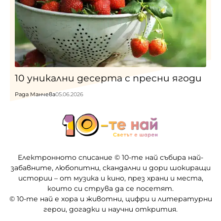
10 уникални десерта с пресни ягоди
Рада Манчева
05.06.2026
Електронното списание © 10-те най събира най-
забавните, любопитни, скандални и дори шокиращи
истории – от музика и кино, през храни и места,
които си струва да се посетят.
© 10-те най е хора и животни, цифри и литературни
герои, догадки и научни открития.