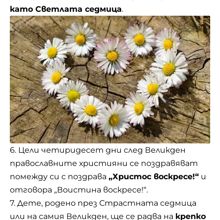
като Светлата седмица
.
6. Цели четиридесет дни след Великден
православните християни се поздравяват
помежду си с поздрава
„Христос воскресе!“
и
отговора „Воистина воскресе!“.
7. Дете, родено през Страстната седмица
или на самия Великден, ще се радва на
крепко