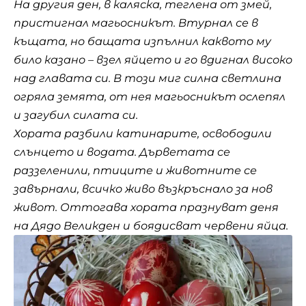
На другия ден, в каляска, теглена от змей,
пристигнал магьосникът. Втурнал се в
къщата, но бащата изпълнил каквото му
било казано – взел яйцето и го вдигнал високо
над главата си. В този миг силна светлина
огряла земята, от нея магьосникът ослепял
и загубил силата си.
Хората разбили катинарите, освободили
слънцето и водата. Дърветата се
раззеленили, птиците и животните се
завърнали, всичко живо възкръснало за нов
живот. Оттогава хората празнуват деня
на Дядо Великден и боядисват червени яйца.