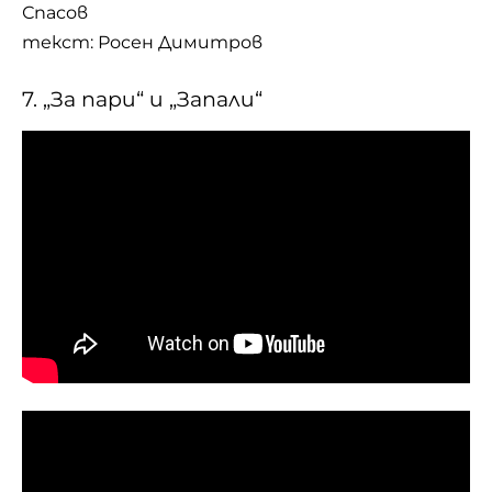
Спасов
текст: Росен Димитров
7. „За пари“ и „Запали“