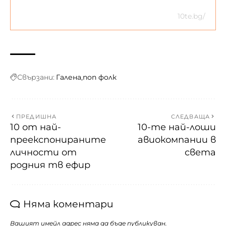
10te.bg/
Свързани:
Галена
поп фолк
ПРЕДИШНА
СЛЕДВАЩА
10 от най-
10-те най-лоши
преекспонираните
авиокомпании в
личности от
света
родния тв ефир
Няма коментари
Вашият имейл адрес няма да бъде публикуван.