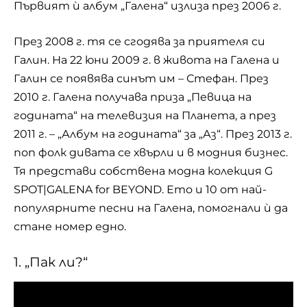
Първият ѝ албум „Галена“ излиза през 2006 г.
През 2008 г. тя се сгодява за приятеля си
Галин. На 22 юни 2009 г. в живота на Галена и
Галин се появява синът им – Стефан. През
2010 г. Галена получава приза „Певица на
годината“ на телевизия на Планета, а през
2011 г. – „Албум на годината“ за „Аз“. През 2013 г.
поп фолк дивата се хвърли и в модния бизнес.
Тя представи собствена модна колекция G
SPOT|GALENA for BEYOND. Ето и 10 от най-
популярните песни на Галена, помогнали ѝ да
стане номер едно.
1. „Пак ли?“