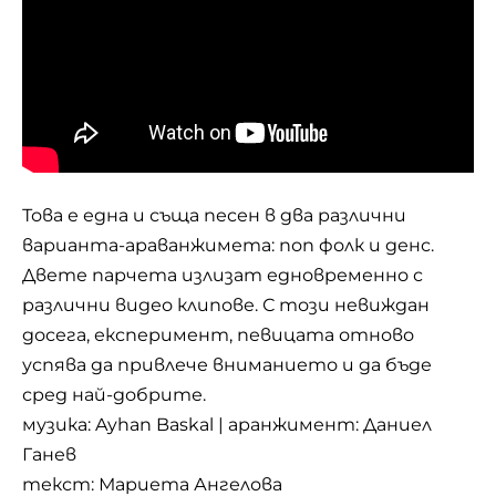
Това е една и съща песен в два различни
варианта-араванжимета: поп фолк и денс.
Двете парчета излизат едновременно с
различни видео клипове. С този невиждан
досега, експеримент, певицата отново
успява да привлече вниманието и да бъде
сред най-добрите.
музика: Ayhan Baskal | аранжимент: Даниел
Ганев
текст: Мариета Ангелова