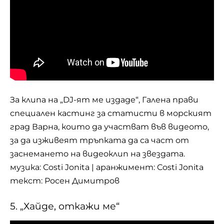
За клипа на „DJ-ят ме издаде“, Галена прави
специален кастинг за статисти в морският
град Варна, които да участват във видеото,
за да изживеят тръпката да са част от
заснемането на видеоклип на звездата.
музика: Costi Jonita | аранжимент: Costi Jonita
текст: Росен Димитров
5. „Хайде, откажи ме“