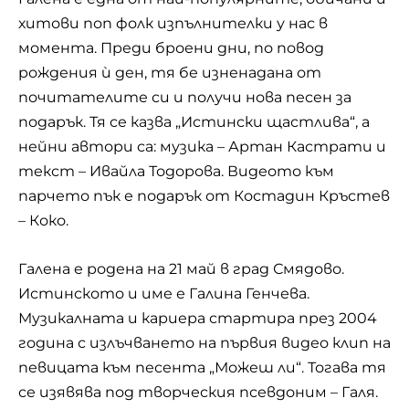
хитови поп фолк изпълнителки у нас в
момента. Преди броени дни, по повод
рождения ѝ ден, тя бе изненадана от
почитателите си и получи нова песен за
подарък. Тя се казва „Истински щастлива“, а
нейни автори са: музика – Артан Кастрати и
текст – Ивайла Тодорова. Видеото към
парчето пък е подарък от Костадин Кръстев
– Коко.
Галена е родена на 21 май в град Смядово.
Истинското и име е Галина Генчева.
Музикалната и кариера стартира през 2004
година с излъчването на първия видео клип на
певицата към песента „Можеш ли“. Тогава тя
се изявява под творческия псевдоним – Галя.