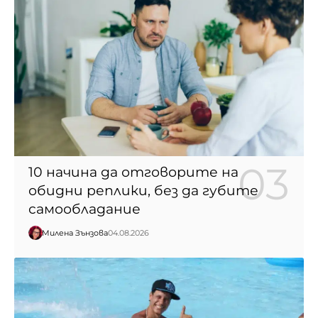
10 начина да отговорите на
обидни реплики, без да губите
самообладание
Милена Зънзова
04.08.2026