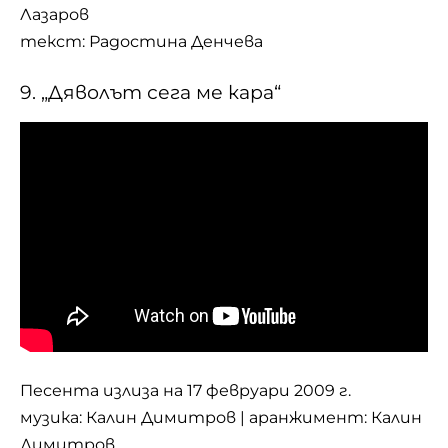
Лазаров
текст: Радостина Денчева
9. „Дяволът сега ме кара“
Песента излиза на 17 февруари 2009 г.
музика: Калин Димитров | аранжимент: Калин
Димитров