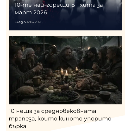
10-те най-горещи БГ хита за
март 2026
След 5
02.04.2026
10 неща за средновековната
трапеза, които киното упорито
бърка