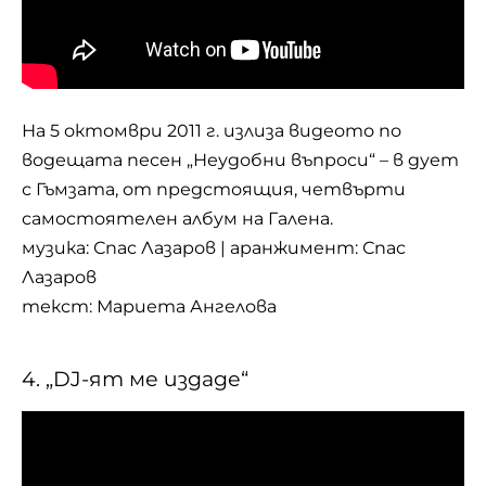
На 5 октомври 2011 г. излиза видеото по
водещата песен „Неудобни въпроси“ – в дует
с Гъмзата, от предстоящия, четвърти
самостоятелен албум на Галена.
музика: Спас Лазаров | аранжимент: Спас
Лазаров
текст: Мариета Ангелова
4. „DJ-ят ме издаде“