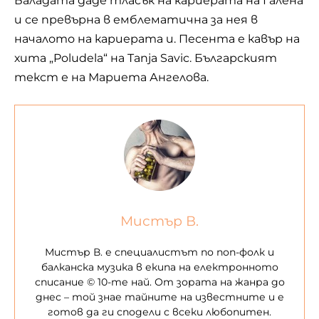
Баладата даде тласък на кариерата на Галена
и се превърна в емблематична за нея в
началото на кариерата и. Песента е кавър на
хита „Poludela“ на Tanja Savic. Българският
текст е на Мариета Ангелова.
Мистър В.
Мистър В. е специалистът по поп-фолк и
балканска музика в екипа на електронното
списание © 10-те най. От зората на жанра до
днес – той знае тайните на известните и е
готов да ги сподели с всеки любопитен.