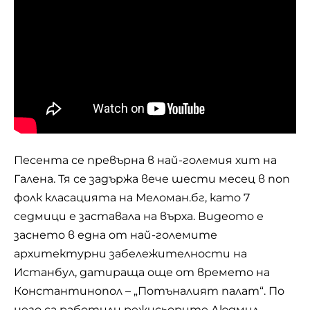
Песента се превърна в най-големия хит на
Галена. Тя се задържа вече шести месец в поп
фолк класацията на Меломан.бг, като 7
седмици е заставала на върха. Видеото е
заснето в една от най-големите
архитектурни забележителности на
Истанбул, датираща още от времето на
Константинопол – „Потъналият палат“. По
него са работили режисьорите Людмил