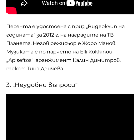
Песента е удостоена с приз „Видеоклип на
годината“ за 2012 г. на наградите на ТВ
Планета. Негов режисьор е Жоро Манов.
Музиката е по парчето на Elli Kokkinou
„Apiseftos“, аранжимент Калин Димитров,
текст Тина Денчева.
3. „Неудобни въпроси“