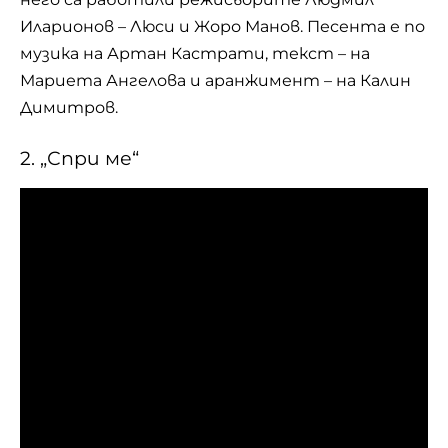
Иларионов – Люси и Жоро Манов. Песента е по
музика на Артан Кастрати, текст – на
Мариета Ангелова и аранжимент – на Калин
Димитров.
2. „Спри ме“