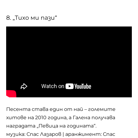
8. „Тихо ми пази“
Песента става един от най – големите
хитове на 2010 година, а Галена получава
наградата „Певица на годината“.
музика: Спас Лазаров | аранжимент: Спас