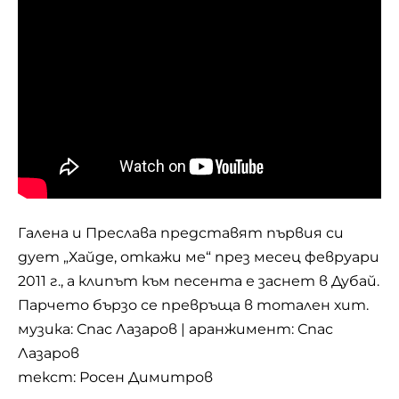
Галена и Преслава представят първия си
дует „Хайде, откажи ме“ през месец февруари
2011 г., а клипът към песента е заснет в Дубай.
Парчето бързо се превръща в тотален хит.
музика: Спас Лазаров | аранжимент: Спас
Лазаров
текст: Росен Димитров