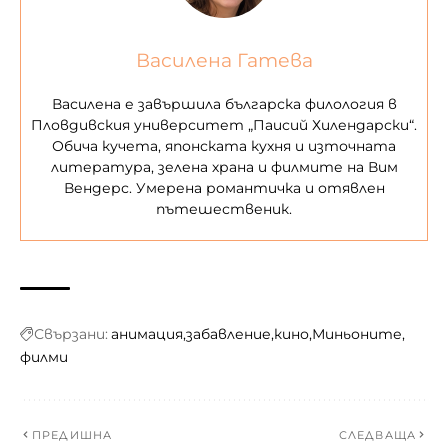
Василена Гатева
Василена е завършила българска филология в
Пловдивския университет „Паисий Хилендарски“.
Обича кучета, японската кухня и източната
литература, зелена храна и филмите на Вим
Вендерс. Умерена романтичка и отявлен
пътешественик.
Свързани:
анимация
забавление
кино
Миньоните
филми
ПРЕДИШНА
СЛЕДВАЩА