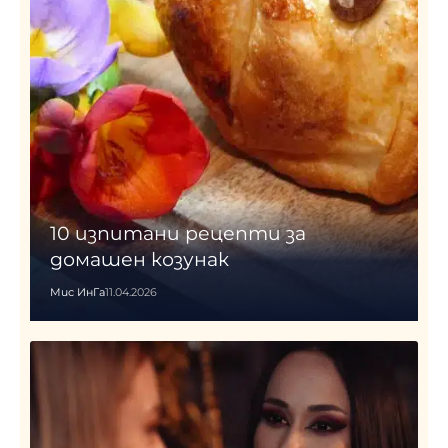
10 изпитани рецепти за
домашен козунак
Мис ИнГа
11.04.2026