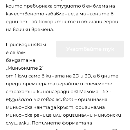
които превърнаха студиото в емблема на
качественото забавление, а миньоните в
едни от най-колоритните и обичани герои
на всички времена.
Присъединявам
Участвайте тук
е се към
бандата на
„Миньоните 2“
от 1 юли само в кината на 2D и 3D, а в дните
преди премиерата играйте и спечелете
страхотни кинонагради с © Меломан.бг •
Музиката на твоя живот
– оригинална
миньонска чанта за кръст, оригинална
миньонска раница или оригинални миньонски
слушалки. Попълнете формата за