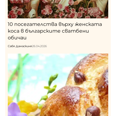
10 посегателства върху женската
коса в българските сватбени
обичаи
Сабя Дамаскиня
26.04.2026