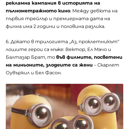
рекламна кампания в историята на
пълнометражното кино
. Между дебюта на
първия трейлър и премиерната дата на
филма има 2 години и половина разлика.
6. Докато в трилогията „Аз, проклетникът“
лошите герои са мъже: Вектор, Ел Мачо и
Балтазар Брат, то
във филмите, посветени
на миньоните, злодеите са жени
– Скарлет
Оувъркил и Бел Фасон.