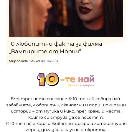
10 любопитни факта за филма
„Вампирите от Норич“
Мирослава Ненкова
18.04.2026
Електронното списание © 10-те най събира най-
забавните, любопитни, скандални и дори шокиращи
истории – от музика и кино, през храни и места,
които си струва да се посетят.
© 10-те най е хора и животни, цифри и литературни
герои, догадки и научни открития.