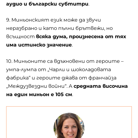
аудио и български субтитри
.
9. Миньонският език може да звучи
неразбрано и като пълни брътвежи, но
всъщност
всяка дума, произнесена от тях
има истинско значение
.
10. Миньоните са вдъхновени от героите –
умпа-лумпа от „Чарли и шоколадовата
фабрика“ и героите джава от франчайза
„Междузвездни войни“. А
средната височина
на един миньон е 105 см
.