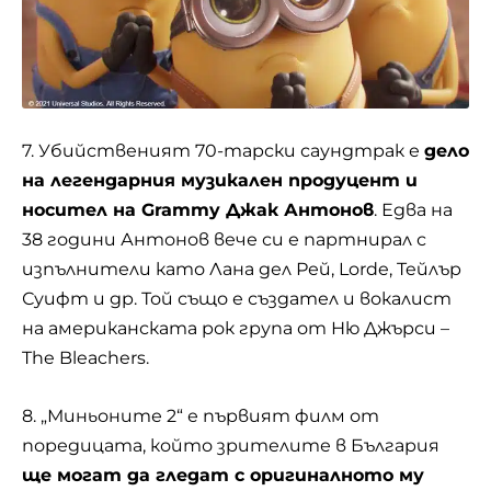
7. Убийственият 70-тарски саундтрак е
дело
на легендарния музикален продуцент и
носител на Grammy Джак Антонов
. Едва на
38 години Антонов вече си е партнирал с
изпълнители като Лана дел Рей, Lorde, Teйлър
Суифт и др. Той също е създател и вокалист
на американската рок група от Ню Джърси –
The Bleachers.
8. „Миньоните 2“ е първият филм от
поредицата, който зрителите в България
ще могат да гледат с оригиналното му