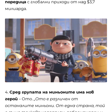
поредица
с глобални приходи от над $3,7
милиарда.
4.
Сред групата на миньоните има нов
герой
– Ото.
„Ото е различен от
останалите миньони. От една страна, той