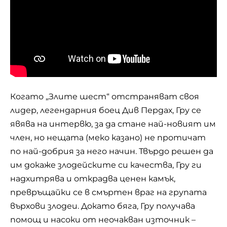
Когато „Злите шест“ отстраняват своя
лидер, легендарния боец Див Пердах, Гру се
явява на интервю, за да стане най-новият им
член, но нещата (меко казано) не протичат
по най-добрия за него начин. Твърдо решен да
им докаже злодейските си качества, Гру ги
надхитрява и открадва ценен камък,
превръщайки се в смъртен враг на групата
върхови злодеи. Докато бяга, Гру получава
помощ и насоки от неочакван източник –