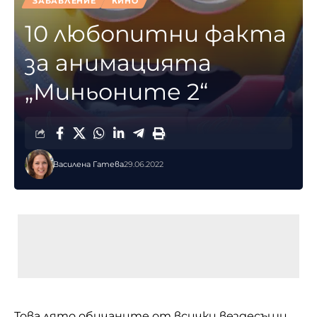
ЗАБАВЛЕНИЕ
КИНО
10 любопитни факта
за анимацията
„Миньоните 2“
Василена Гатева
29.06.2022
Това лято обичаните от всички вездесъщи