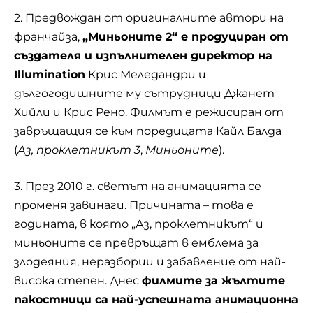
2. Предвождан от оригиналните автори на
франчайза,
„Миньоните 2“ е продуциран от
създателя и изпълнителен директор на
Illumination
Крис Меледандри и
дългогодишните му сътрудници Джанет
Хийли и Крис Рено. Филмът е режисиран от
завръщащия се към поредицата Кайл Балда
(
Аз, проклетникът 3
,
Миньоните
).
3. През 2010 г. светът на анимацията се
променя завинаги. Причината – това е
годината, в която „Аз, проклетникът“ и
миньоните
се превръщат в eмблема за
злодеяния, неразбории и забавление от най-
висока степен. Днес
филмите за жълтите
пакостници са най-успешната анимационна