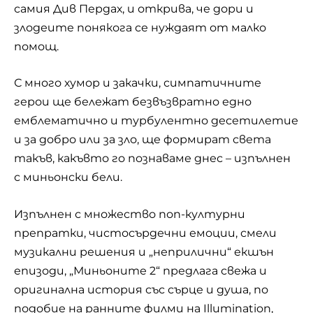
самия Див Пердах, и открива, че дори и
злодеите понякога се нуждаят от малко
помощ.
С много хумор и закачки, симпатичните
герои ще бележат безвъзвратно едно
емблематично и турбулентно десетилетие
и за добро или за зло, ще формират света
такъв, какъвто го познаваме днес – изпълнен
с миньонски бели.
Изпълнен с множество поп-културни
препратки, чистосърдечни емоции, смели
музикални решения и „неприлични“ екшън
епизоди, „Миньоните 2“ предлага свежа и
оригинална история със сърце и душа, по
подобие на ранните филми на Illumination,