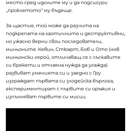
място сред идолите му и да подсигури
„проклетото“ му бъдеще.
За щастие, той може да разчита на
подкрепата на хаотичните и деструктивни,
но ужасно верни свои последователи,
миньоните. Кевин, Стюарт, Боб и Ото (нов
миньонски герой, отличаващ се с лъскавите
си брекети и отчаяна нужда да угажда)
развиват уменията си и заедно с Гру
изграждат първата си злодейска бърлога,
експериментират с първите си оръжия и
изпълняват първите си мисии.