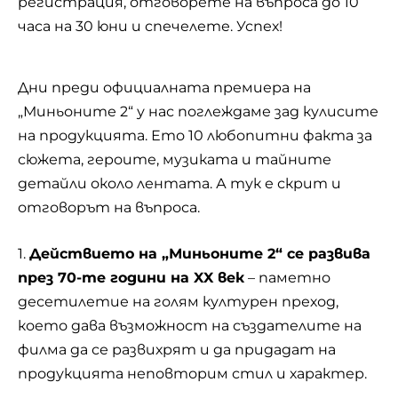
регистрация, отговорете на въпроса до 10
часа на 30 юни и спечелете. Успех!
Дни преди официалната премиера на
„Миньоните 2“ у нас поглеждаме зад кулисите
на продукцията. Ето 10 любопитни факта за
сюжета, героите, музиката и тайните
детайли около лентата. А тук е скрит и
отговорът на въпроса.
1.
Действието на „Миньоните 2“ се развива
през 70-те години на XX век
– паметно
десетилетие на голям културен преход,
което дава възможност на създателите на
филма да се развихрят и да придадат на
продукцията неповторим стил и характер.