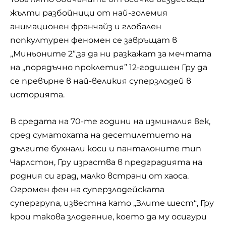
жълти разбойници от най-големия
анимационен франчайз и глобален
попкултурен феномен се завръщат в
„Миньоните 2“,за да ни разкажат за мечтата
на „порядъчно проклетия” 12-годишен Гру да
се превърне в най-великия суперзлодей в
историята.
В средата на 70-те години на изминалия век,
сред суматохата на десетилетието на
дългите бухнали коси и панталоните тип
Чарлстон, Гру израства в предградията на
родния си град, малко встрани от хаоса.
Огромен фен на суперзлодейската
супергрупа, известна като „Злите шест“, Гру
крои такова злодеяние, което да му осигури