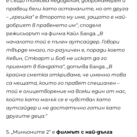
е също толкова недодялан, добронамерен и
правещ бели като останалите, но от друга
– „грешка“ е второто му име, защото е най-
добрият в правенето им“
, споделя
режисьорът на филма Кайл Балда.
„В
началото той е пълен аутсайдер. Говори
твърде много, по-различен е, поради което
Кевин, Стюарт и Боб не искат да го
приемат в бандата“
, допълва Балда.
„В
крайна сметка откриваме, че именно това
са нещата, които го правят специален –
той е олицетворение на всеки един от нас,
който като малък се е чувствал като
аутсайдер и не достатъчно готин като
другите деца.“
5. „Миньоните 2“ е
филмът с най-дълга