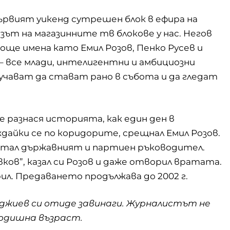
първият уикенд сутрешен блок в ефира на
зът на магазинните тв блокове у нас. Негов
 още имена като Емил Розов, Пенко Русев и
– все млади, интелигентни и амбициозни
учават да стават рано в събота и да гледат
е разнася историята, как един ден в
дайки се по коридорите, срещнал Емил Розов.
опитал държавният и партиен ръководител.
ков”, казал си Розов и даже отворил вратата.
ил. Предаването продължава до 2002 г.
вджиев си отиде завинаги. Журналистът не
-годишна възраст.