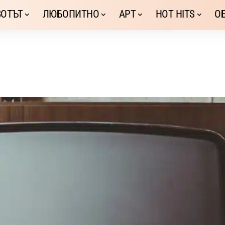
ОТЪТ
ЛЮБОПИТНО
АРТ
HOT HITS
О