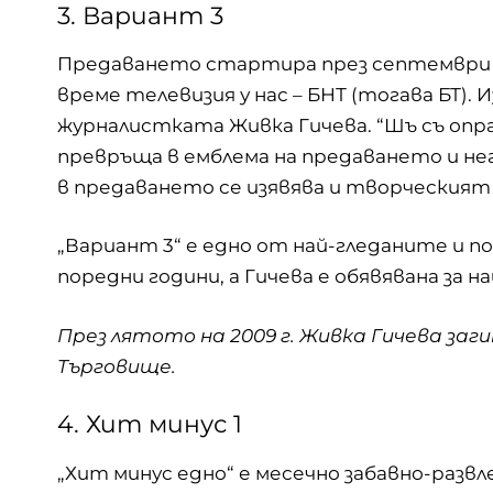
3. Вариант 3
Предаването стартира през септември 19
време телевизия у нас – БНТ (тогава БТ). 
журналистката Живка Гичева. “Шъ съ опра
превръща в емблема на предаването и н
в предаването се изявява и творческият
„Вариант 3“ е едно от най-гледаните и по
поредни години, а Гичева е обявявана за 
През лятото на 2009 г. Живка Гичева з
Търговище.
4. Хит минус 1
„Хит минус едно“ е месечно забавно-разв