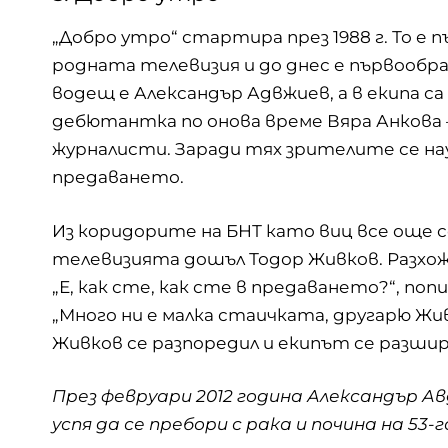
„Добро утро“ стартира през 1988 г. То е 
родната телевизия и до днес е първообра
водещ е Александър Адвжиев, а в екипа са
дебютантка по онова време Вяра Анкова 
журналисти. Заради тях зрителите се на
предаването.
Из коридорите на БНТ като виц все още с
телевизията дошъл Тодор Живков. Разхож
„Е, как сте, как сте в предаването?“, п
„Много ни е малка стаичката, другарю Жив
Живков се разпоредил и екипът се разшир
През февруари 2012 година Александър А
успя да се пребори с рака и почина на 53