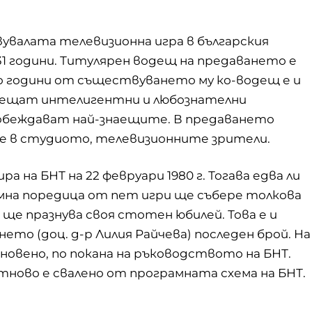
вувалата телевизионна игра в българския
 31 години. Титулярен водещ на предаването е
о години от съществуването му ко-водещ е и
срещат интелигентни и любознателни
побеждават най-знаещите. В предаването
е в студиото, телевизионните зрители.
а на БНТ на 22 февруари 1980 г. Тогава едва ли
омна поредица от пет игри ще събере толкова
. ще празнува своя стотен юбилей. Това е и
о (доц. д-р Лилия Райчева) последен брой. На
обновено, по покана на ръководството на БНТ.
отново е свалено от програмната схема на БНТ.