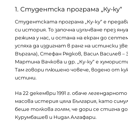
1. Студентска програма „Ку-ку“
Студентската програма „Ку-ку“ е предав
си история. То започна излъчване през януа
режима у нас, и остана на екран до септем
успяха да издигнат в ранг на истински зв
Въргала), Стефан Рядков, Васил Василев – 
Мартина Вачкова и др. „Ку-ку“ е хуморист
Там говори плюшено човече, водено от кук
истини.
На 22 декември 1991 г. обаче легендарнот
масова истерия цяла България, като симул
беше толкова голям, че дори се стигна 
Курумбашев и Нидал Алгафари.