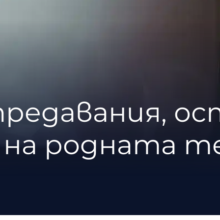
предавания, ос
на родната т