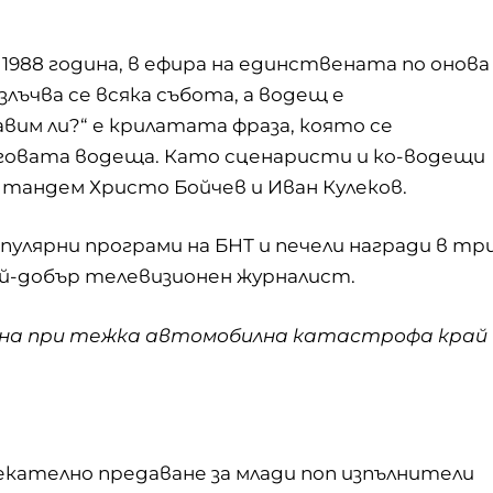
88 година, в ефира на единствената по онова
Излъчва се всяка събота, а водещ е
вим ли?“ е крилатата фраза, която се
еговата водеща. Като сценаристи и ко-водещи
 тандем Христо Бойчев и Иван Кулеков.
пулярни програми на БНТ и печели награди в тр
най-добър телевизионен журналист.
агина при тежка автомобилна катастрофа край
лекателно предаване за млади поп изпълнители