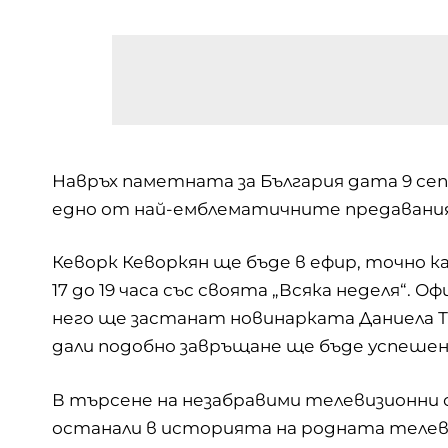
Навръх паметната за България дата 9 сеп
едно от най-емблематичните предавания
Кеворк Кеворкян ще бъде в ефир, точно ка
17 до 19 часа със своята „Всяка неделя“.
него ще застанат новинарката Даниела 
дали подобно завръщане ще бъде успешен
В търсене на незабравими телевизионни 
останали в историята на родната телев