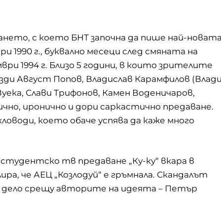
ането, с което БНТ започна да пише най-новат
ри 1990 г., буквално месеци след смяната на
ври 1994 г. Близо 5 години, в които зрителите
езди Август Попов, Владислав Карамфилов (Влад
Зуека, Слави Трифонов, Камен Воденичаров,
ично, иронично и дори саркастично предаване.
ловоди, което обаче успява да каже много
о студентско тв предаване „Ку-ку“ вкара в
ира, че АЕЦ „Козлодуй“ е гръмнала. Скандалът
до дело срещу авторите на идеята – Петър