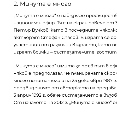
2. Минута е много
„Минута е много“ е най-дълго просъщест
национален ефир. Тя е на екран повече от
Петър Вучков, като в последните няколк
актьорът Стефан Спасов. В играта се 
участници от различни възрасти, като 
играят всички – състезателите, гостит
„Минута е много“ излита за пръв път в ефир
някой е предполагал, че планираната скр
много почитатели и на 25 декември 1987 г
предвиденият от авторката на предаванет
3 април 1992 г. обаче състезанието е въз
От началото на 2012 г. „Минута е много“ 