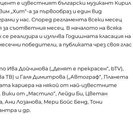
уцент е известният български музикант Кирил
им „Хит“-а за първообраз и един вид
рами у нас. Според регламента всеки месец
 за съответния месец. В началото на всяка
к се реализира и излъчва Годишната класация на
месечни победители, а публиката чрез своя глас
о Ива Дойчинова („Денят е прекрасен“, bTV),
ова ТВ) и Галя Димитрова („Автограф“, Планета
лната кариера на някой от най-известните
, Вики от „Мастило“, Лейди Би, Цветан
а, Ани Лозанова, Мери Бойс Бенд, Тони
антра и др.