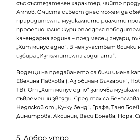
със състезателен характер, чийто прод
Ампов. С чиста съвест днес можем да обяв
прародител на музикалните риалити прог
професионално жури определя победителя
календарна година – през месец януари, пъ
„Хит минус едно“. В нея участват всички 
избира „Изпълнител на годината“.
Водещи на предаването са били имена кат
Евелина Павлова („Аз обичам България“, Н
ТВ). От „Хит минус едно“ започва музика
съвременни звезди. Сред тях са Белослава
Недялков от „Ку-ку бенд“, Графа, Таня Боев
Димитрова, Аксиния, Веси Бонева, Нора, С
5. Добро утро