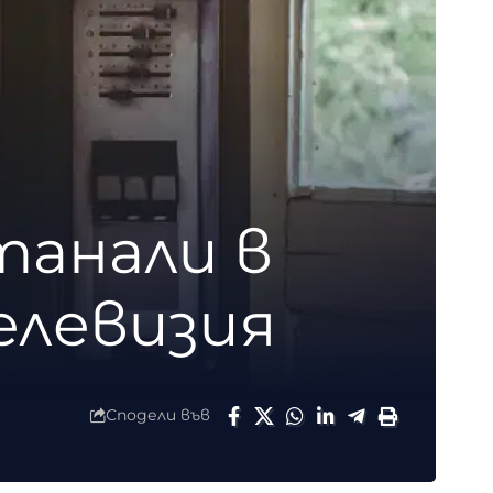
танали в
елевизия
Сподели във