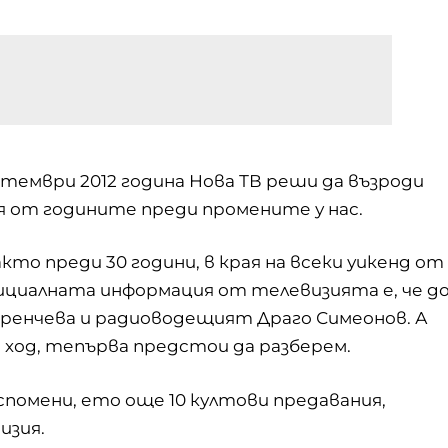
тември 2012 година Нова ТВ реши да възроди
 от годините преди промените у нас.
кто преди 30 години, в края на всеки уикенд от
 Официалната информация от телевизията е, че д
Тренчева и радиоводещият Драго Симеонов. А
 ход, тепърва предстои да разберем.
спомени, ето още 10 култови предавания,
изия.