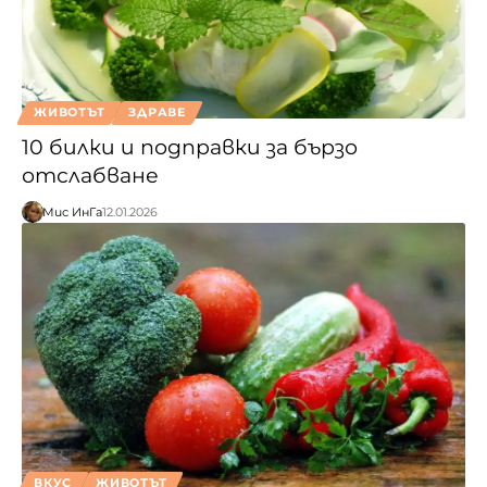
ЖИВОТЪТ
ЗДРАВЕ
10 билки и подправки за бързо
отслабване
Мис ИнГа
12.01.2026
ВКУС
ЖИВОТЪТ