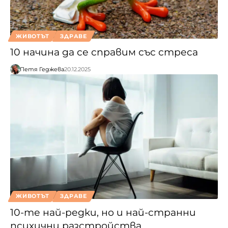
ЖИВОТЪТ
ЗДРАВЕ
10 начина да се справим със стреса
Петя Геджева
20.12.2025
ЖИВОТЪТ
ЗДРАВЕ
10-те най-редки, но и най-странни
психични разстройства