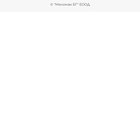
© "Меломан БГ" ЕООД