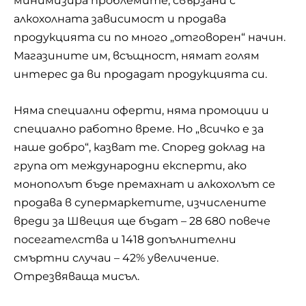
минимизира проблемите, свързани с
алкохолната зависимост и продава
продукцията си по много „отговорен“ начин.
Магазините им, всъщност, нямат голям
интерес да ви продадат продукцията си.
Няма специални оферти, няма промоции и
специално работно време. Но „всичко е за
наше добро“, казват те. Според доклад на
група от международни експерти, ако
монополът бъде премахнат и алкохолът се
продава в супермаркетите, изчислените
вреди за Швеция ще бъдат – 28 680 повече
посегателства и 1418 допълнителни
смъртни случаи – 42% увеличение.
Отрезвяваща мисъл.