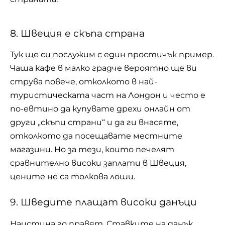
8. Швеция е скъпа страна
Тук ще си послужим с един простичък пример.
Чаша кафе в малко градче вероятно ще ви
струва повече, отколкото в най-
туристическата част на Лондон и често е
по-евтино да купувате дрехи онлайн от
други „скъпи страни“ и да ги внасяте,
отколкото да посещавате местните
магазини. Но за тези, които печелят
сравнително високи заплати в Швеция,
цените не са толкова лоши.
9. Шведите плащат високи данъци
Наистина го правят. Ставките на данък