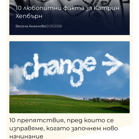
10 любопитни факта за Катрин
Хепбърн
Весела Ангелова
12.05.2026
10 препятствия, пред които се
изправяме, когато започнем ново
начинание