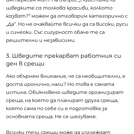
шведките са толкова красиви, колкото
казват?“
можем да отговорим категорично с
„Да“. Но не очаквайте всички да са високи, руси
и синеоки. Със сигурност обаче те са
решителни и независими.
3. Шведите прекарват работния си
ден в срещи
Ако обърнем внимание, че са необщителни, е
доста иронично, нали? Но това е самата
истина. Обикновено шведите организират
среща, на която да планират друга среща,
която сама по себе си е подготовка за
основната
среща
. Не се шегуваме.
Всички тези срещи може да изглеждат