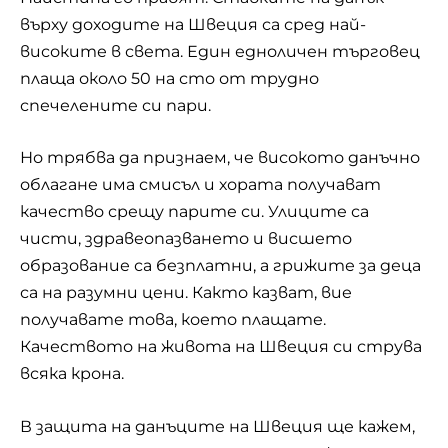
върху доходите на Швеция са сред най-
високите в света. Един едноличен търговец
плаща около 50 на сто от трудно
спечелените си пари.
Но трябва да признаем, че високото данъчно
облагане има смисъл и хората получават
качество срещу парите си. Улиците са
чисти, здравеопазването и висшето
образование са безплатни, а грижите за деца
са на разумни цени. Както казват, вие
получавате това, което плащате.
Качеството на живота на Швеция си струва
всяка крона.
В защита на данъците на Швеция ще кажем,