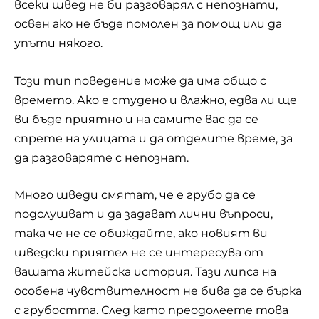
всеки швед не би разговарял с непознати,
освен ако не бъде помолен за помощ или да
упъти някого.
Този тип поведение може да има общо с
времето
. Ако е студено и влажно, едва ли ще
ви бъде приятно и на самите вас да се
спрете на улицата и да отделите време, за
да разговаряте с непознат.
Много шведи смятат, че е грубо да се
подслушват и да задават лични въпроси,
така че не се обиждайте, ако новият ви
шведски приятел не се интересува от
вашата житейска история. Тази липса на
особена чувствителност не бива да се бърка
с грубостта. След като преодолеете това