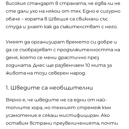
високия стандарт в страната, че едва ли не
сте дали ухо на някои от тях. Едно е сигурно
обаче – хората в Швеция са свикнали със
студа и знаят как да съжителстват с него.
Умеят да организират времето си добре и
да се съобразяват с продължителността на
деня, която се мени драстично през
годината. Днес ще развенчаем 10 мита за
живота на този северен народ.
1. Шведите са необщителни
Вярно е, че шведите не са едни от най-
топлите хора, но техният стремеж към
усамотение е сякаш мистифициран. Ако
оставим встрани преувеличенията, почти