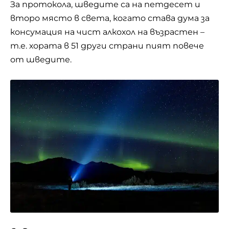
За протокола, шведите са на петдесет и
второ място в света, когато става дума за
консумация на чист алкохол на възрастен –
т.е. хората в 51 други страни пият повече
от шведите.