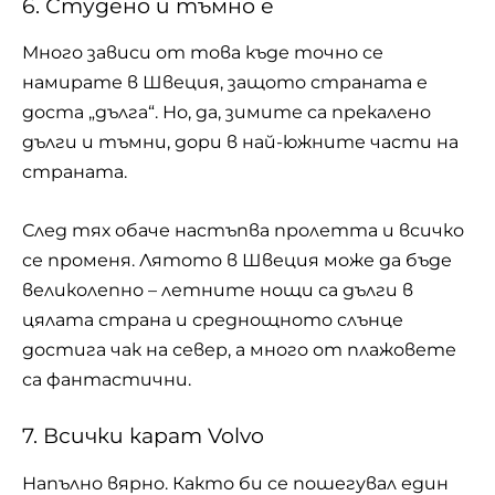
6. Студено и тъмно е
Много зависи от това къде точно се
намирате в Швеция, защото страната е
доста „дълга“. Но, да, зимите са прекалено
дълги и тъмни, дори в най-южните части на
страната.
След тях обаче настъпва пролетта и всичко
се променя. Лятото в Швеция може да бъде
великолепно – летните нощи са дълги в
цялата страна и среднощното слънце
достига чак на север, а много от плажовете
са фантастични.
7. Всички карат Volvo
Напълно вярно. Както би се пошегувал един