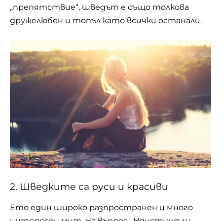
„препятствие“, шведът е също толкова
дружелюбен и топъл като всички останали.
2. Шведките са руси и красиви
Ето един широко разпространен и много
интересен мит. На въпрос
„Наистина ли