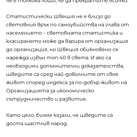
че е толкова лошо, че да прекратите всичко.
Статистически Швеция не е близо до
световния връх по самоубийства на глава от
населението – световната статистика и
класирането може да варира от организация
до организация, но Швеция обикновено се
нарежда извън топ 40 в света. И ако са
необходими допълнителни доказателства,
шведите са сред най-доволните от своя
живот според индекса за по-добър живот на
Организацията за икономическо
сътрудничество и развитие.
Като цяло, бихме казали, че шведите са
доста щастлив народ.