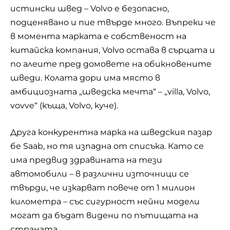
истински швед – Volvo е безопасно,
подценявано и пие твърде много. Въпреки че
в момента марката e собственост на
китайска компания, Volvo остава в сърцата и
по алеите пред домовете на обикновените
шведи. Колата дори има място в
амбициозната „шведска мечта“ – „villa, Volvo,
vovve“ (къща, Volvo, куче).
Друга конкурентна марка на шведския пазар
бе Saab, но тя изпадна от списъка. Като се
има предвид здравината на тези
автомобили – в различни източници се
твърди, че изкарват повече от 1 милион
километра – със сигурност нейни модели
могат да бъдат видени по пътищата на
страната.