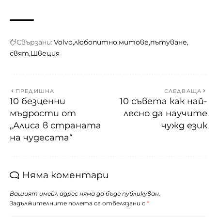
Свързани:
Volvo
любопитно
митове
пътуване
свят
Швеция
ПРЕДИШНА
СЛЕДВАЩА
10 безценни
10 съвета как най-
мъдрости от
лесно да научите
„Алиса в страната
чужд език
на чудесата“
Няма коментари
Вашият имейл адрес няма да бъде публикуван.
Задължителните полета са отбелязани с
*