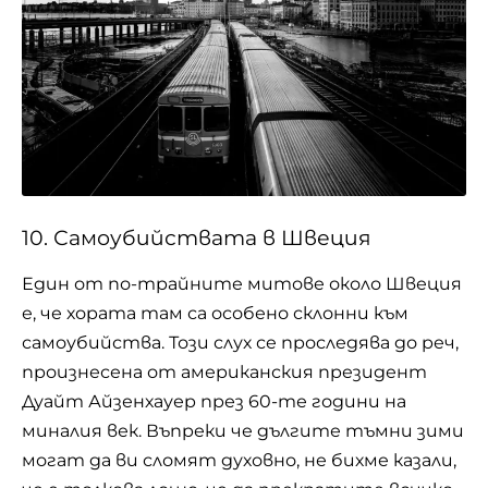
10. Самоубийствата в Швеция
Един от по-трайните митове около Швеция
е, че хората там са особено склонни към
самоубийства. Този слух се проследява до реч,
произнесена от американския президент
Дуайт Айзенхауер през 60-те години на
миналия век. Въпреки че дългите тъмни зими
могат да ви сломят духовно, не бихме казали,