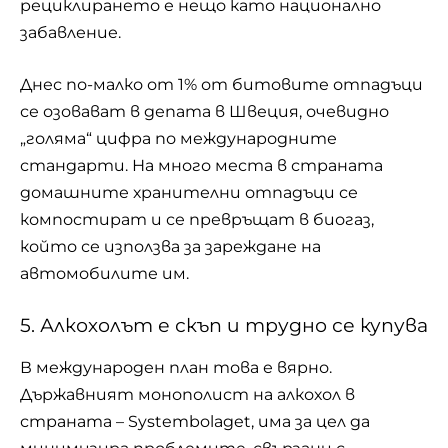
рециклирането е нещо като национално
забавление.
Днес по-малко от 1% от битовите отпадъци
се озовават в депата в Швеция, очевидно
„голяма“ цифра по международните
стандарти. На много места в страната
домашните хранителни отпадъци се
компостират и се превръщат в биогаз,
който се използва за зареждане на
автомобилите им.
5. Алкохолът е скъп и трудно се купува
В международен план това е вярно.
Държавният монополист на алкохол в
страната – Systembolaget, има за цел да