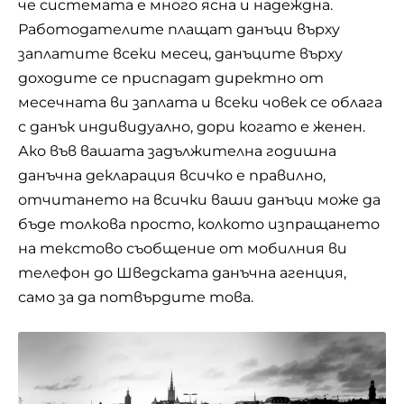
че системата е много ясна и надеждна.
Работодателите плащат данъци върху
заплатите всеки месец, данъците върху
доходите се приспадат директно от
месечната ви заплата и всеки човек се облага
с данък индивидуално, дори когато е женен.
Ако във вашата задължителна годишна
данъчна декларация всичко е правилно,
отчитането на всички ваши данъци може да
бъде толкова просто, колкото изпращането
на текстово съобщение от мобилния ви
телефон до Шведската данъчна агенция,
само за да потвърдите това.