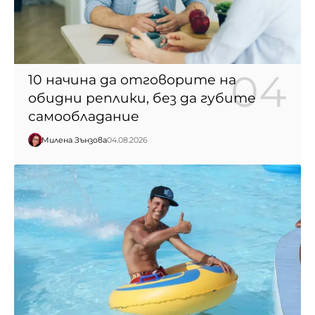
10 начина да отговорите на
обидни реплики, без да губите
самообладание
Милена Зънзова
04.08.2026