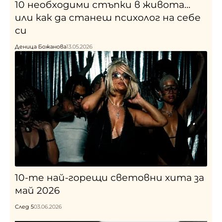
10 необходими стъпки в живота…
или как да станеш психолог на себе
си
Деница Божанова
13.05.2026
10-те най-горещи световни хита за
май 2026
След 5
03.06.2026