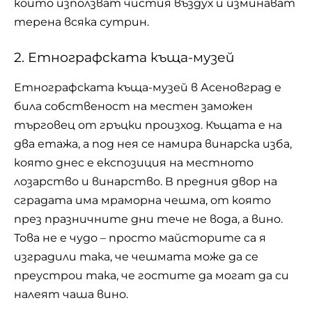
които използват чистия въздух и изминават
терена всяка сутрин.
2. Етнографската къща-музей
Етнографската къща-музей в Асеновград е
била собственост на местен заможен
търговец от гръцки произход. Къщата е на
два етажа, а под нея се намира винарска изба,
която днес е експозиция на местното
лозарство и винарство. В предния двор на
сградата има мраморна чешма, от която
през празничните дни тече не вода, а вино.
Това не е чудо – просто майсторите са я
изградили така, че чешмата може да се
преустрои така, че гостите да могат да си
налеят чаша вино.