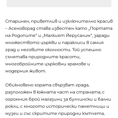
Старинен, приветлив и изключително красив
– Асеновград става известен като „Портата
на Родопите“ и „Малкият Йерусалим“, заради
множеството църкви и параклиси в самия
град и неговите околности. Той успешно
съчетава природните красоти,
многобройните църковни храмове и
модерния живот.
Обикновено хората свързват града,
разположен в южната част на страната, с
огромния брой магазини за булчински и бални
рокли, с многото исторически паметници и
музеи и със скритите природни кътчета,