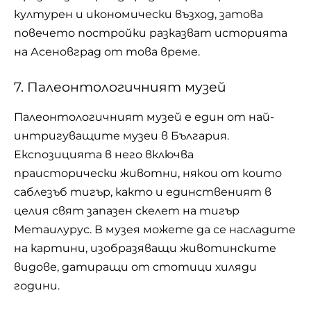
културен и икономически възход, затова
повечето постройки разказват историята
на Асеновград от това време.
7. Палеонтологичният музей
Палеонтологичният музей е един от най-
интригуващите музеи в България.
Експозицията в него включва
праисторически животни, някои от които
саблезъб тигър, както и единственият в
целия свят запазен скелет на тигър
Метаилурус. В музея можете да се насладите
на картини, изобразяващи животинските
видове, датиращи от стотици хиляди
години.