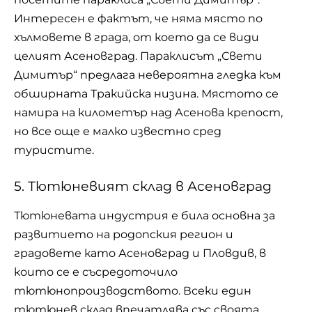
Интересен е фактът, че няма място по
хълмовете в града, от което да се види
целият Асеновград. Параклисът „Свети
Димитър“ предлага невероятна гледка към
обширната Тракийска низина. Мястото се
намира на километър над Асенова крепост,
но все още е малко известно сред
туристите.
5. Тютюневият склад в Асеновград
Тютюневата индустрия е била основна за
развитието на родопския регион и
градовете като Асеновград и Пловдив, в
които се е съсредоточило
тютюнопроизводството. Всеки един
тютюнев склад впечатлява със своята