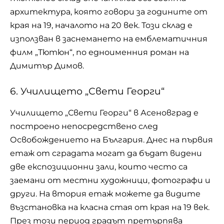
архитектура, която говори за годините от
края на 19, началото на 20 век. Този склад е
използван в заснемането на емблематичния
филм „Тютюн“, по едноименния роман на
Димитър Димов.
6. Училището „Свети Георги“
Училището „Свети Георги“ в Асеновград е
построено непосредствено след
Освобождението на България. Днес на първия
етаж от сградата могат да бъдат видени
две експозиционни зали, които често са
заемани от местни художници, фотографи и
други. На втория етаж можете да видите
възстановка на класна стая от края на 19 век.
През този период градът претърпява