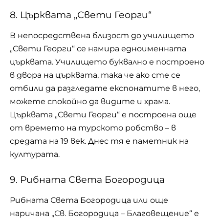
8. Църквата „Свети Георги“
В непосредствена близост до училището
„Свети Георги“ се намира едноименната
църквата. Училището буквално е построено
в двора на църквата, така че ако сте се
отбили да разгледате експонатите в него,
можете спокойно да видите и храма.
Църквата „Свети Георги“ е построена още
от времето на турското робство – в
средата на 19 век. Днес тя е паметник на
културата.
9. Рибната Света Богородица
Рибната Света Богородица или още
наричана „Св. Богородица – Благовещение“ е