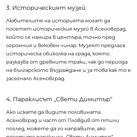
3. Историческият музей
Любителите на историята могат да
посетят историческия музей в Асеновград,
който се намира в центъра, точно пред
огромния и вековен чинар. Музеят предлага
историческа обиколка на града, която
разказва от древните траки, чак до периода
на българското Възраждане и за това как то е
засегнало Асеновград.
4. Параклисът „Свети Димитър“
Ако искате да видите половината
Асеновград и част от Пловдив от птичи
поглед, можете да го направите, ако
посетите параклиса „Свети Димитър“.