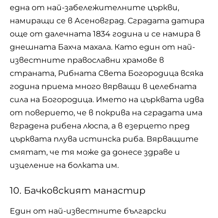
една от най-забележителните църкви,
намиращи се в Асеновград. Сградата датира
още от далечната 1834 година и се намира в
днешната Бахча махала. Като един от най-
известните православни храмове в
страната, Рибната Света Богородица всяка
година приема много вярващи в целебната
сила на Богородица. Името на църквата идва
от поверието, че в покрива на сградата има
вградена рибена люспа, а в езерцето пред
църквата плува истинска риба. Вярващите
смятат, че тя може да донесе здраве и
изцеление на болката им.
10. Бачковският манастир
Един от най-известните български