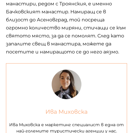
манастири, редом с Троянския, е именно
Бачковският манастир. Намиращ се в
близост до Асеновград, той посреща
огромно количество миряни, стичащи се към
святото място, за да се помолят. След като
запалите свещ в манастира, можете да
посетите и намиращото се до него аязмо.
Ива Миховска
Ива Миховска е маркетинг специалист в една от
най-големите туристически агенции у нас.