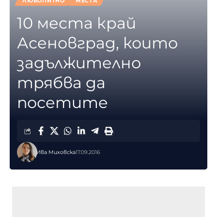
ЛЮБОПИТНО
МЕСТА
10 места край
Асеновград, които
задължително
трябва да
посетите
Ива Миховска
17.09.2016