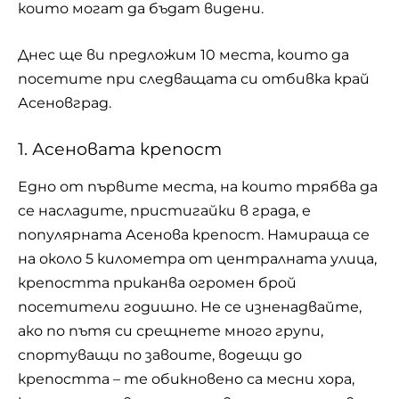
които могат да бъдат видени.
Днес ще ви предложим 10 места, които да
посетите при следващата си отбивка край
Асеновград.
1. Асеновата крепост
Едно от първите места, на които трябва да
се насладите, пристигайки в града, е
популярната Асенова крепост. Намираща се
на около 5 километра от централната улица,
крепостта приканва огромен брой
посетители годишно. Не се изненадвайте,
ако по пътя си срещнете много групи,
спортуващи по завоите, водещи до
крепостта – те обикновено са месни хора,