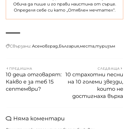
Обича да пише и го прави наистина от сърце.
Определя себе си като „Отявлен мечтател“.
Свързани:
Асеновград
България
места
туризъм
ПРЕДИШНА
СЛЕДВАЩА
10 деца отговарят:
10 страхотни песни
Какво е за теб 15
на 10 големи звезди,
септември?
които не
достигнаха върха
Няма коментари