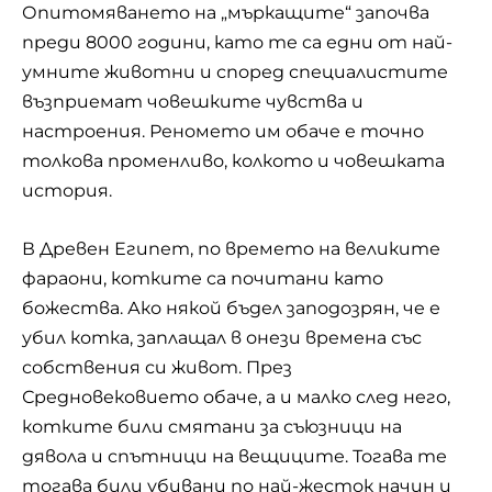
Опитомяването на „мъркащите“ започва
преди 8000 години, като те са едни от най-
умните животни и според специалистите
възприемат човешките чувства и
настроения. Реномето им обаче е точно
толкова променливо, колкото и човешката
история.
В Древен Египет, по времето на великите
фараони, котките са почитани като
божества. Ако някой бъдел заподозрян, че е
убил котка, заплащал в онези времена със
собствения си живот. През
Средновековието обаче, а и малко след него,
котките били смятани за съюзници на
дявола и спътници на вещиците. Тогава те
тогава били убивани по най-жесток начин и