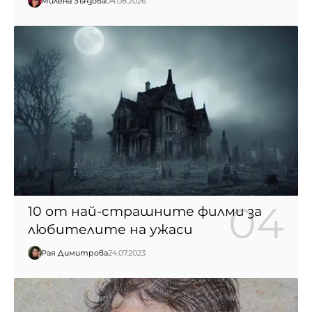
Милена Зънзова
04.08.2026
10 от най-страшните филми за
любителите на ужаси
Рая Димитрова
24.07.2023