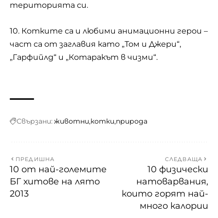
територията си.
10. Котките са и любими анимационни герои –
част са от заглавия като „Том и Джери“,
„Гарфийлд“ и „Котаракът в чизми“.
Свързани:
животни
котки
природа
ПРЕДИШНА
СЛЕДВАЩА
10 от най-големите
10 физически
БГ хитове на лято
натоварвания,
2013
които горят най-
много калории