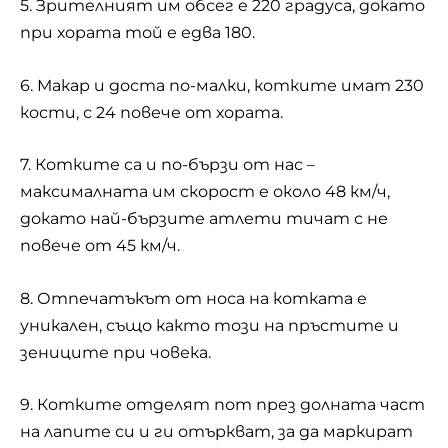
5. Зрителният им обсег е 220 градуса, докато
при хората той е едва 180.
6. Макар и доста по-малки, котките имат 230
кости, с 24 повече от хората.
7. Котките са и по-бързи от нас –
максималната им скорост е около 48 км/ч,
докато най-бързите атлети тичат с не
повече от 45 км/ч.
8. Отпечатъкът от носа на котката е
уникален, също както този на пръстите и
зениците при човека.
9. Котките отделят пот през долната част
на лапите си и ги отъркват, за да маркират