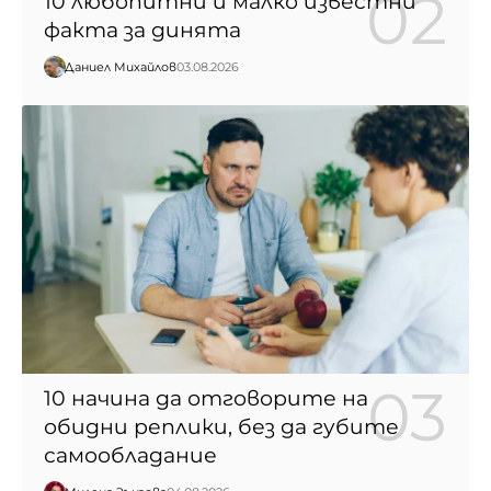
10 любопитни и малко известни
факта за динята
Даниел Михайлов
03.08.2026
10 начина да отговорите на
обидни реплики, без да губите
самообладание