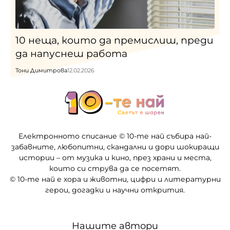
10 неща, които да премислиш, преди
да напуснеш работа
Тони Димитрова
12.02.2026
Електронното списание © 10-те най събира най-
забавните, любопитни, скандални и дори шокиращи
истории – от музика и кино, през храни и места,
които си струва да се посетят.
© 10-те най е хора и животни, цифри и литературни
герои, догадки и научни открития.
Нашите автори