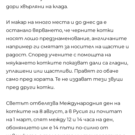
дори хвърляни на клада.
И макар на много места и до днес да е
останало вярването, че черните котки
носят лошо предзнаменование, англичаните
например ги смятат за носител на щастие и
радост. Според учените с помощта на
мяукането котките показват дали са гладни,
уплашени или щастливи. Правят го обаче
само пред хората. Те не издават тези звуци
пред други котки.
Светът отбелязва Международния ден на
котките на 8 август, а в Русия ги почитат
на 1 март, спят между 12 и 14 часа на ден,
обонянието им е 14 пъти по-силно от