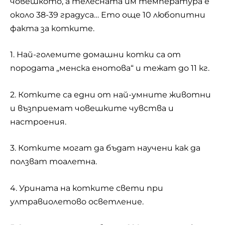
човешкото, а телесната им температура е
около 38-39 градуса… Ето още 10 любопитни
факта за котките.
1. Най-големите домашни котки са от
породата „менска енотова“ и тежат до 11 кг.
2. Котките са едни от най-умните животни
и възприемат човешките чувства и
настроения.
3. Котките могат да бъдат научени как да
ползват тоалетна.
4. Урината на котките свети при
ултравиолетово осветление.