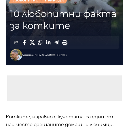
ЛЮБОПИТНО
ПРИРОДА
10 любопитни факта
за котките
Даниел Михайлов
08.08.2013
Котките, наравно с кучетата, са едни от
най-често срещаните домашни любимци.