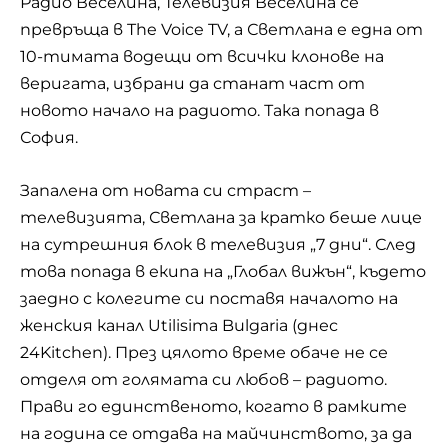
Радио Веселина, Телевизия Веселина се
превръща в The Voice TV, а Светлана е една от
10-тимата водещи от всички клонове на
веригата, избрани да станат част от
новото начало на радиото. Така попада в
София.
Запалена от новата си страст –
телевизията, Светлана за кратко беше лице
на сутрешния блок в телевизия „7 дни“. След
това попада в екипа на „Глобал вижън“, където
заедно с колегите си поставя началото на
женския канал Utilisima Bulgaria (днес
24Kitchen). През цялото време обаче не се
отделя от голямата си любов – радиото.
Прави го единственото, когато в рамките
на година се отдава на майчинството, за да