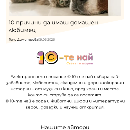
10 причини да имаш домашен
любимец
Тони Димитрова
09.06.2026
Електронното списание © 10-те най събира най-
забавните, любопитни, скандални и дори шокиращи
истории – от музика и кино, през храни и места,
които си струва да се посетят.
© 10-те най е хора и животни, цифри и литературни
герои, догадки и научни открития.
Нашите автори