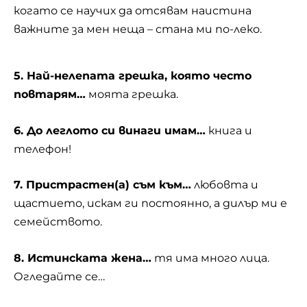
когато се научих да отсявам наистина
важните за мен неща – стана ми по-леко.
5. Най-нелепата грешка, която често
повтарям…
моята грешка.
6. До леглото си винаги имам…
книга и
телефон!
7. Пристрастен(а) съм към…
любовта и
щастието, искам ги постоянно, а дилър ми е
семейството.
8. Истинската жена…
тя има много лица.
Огледайте се…