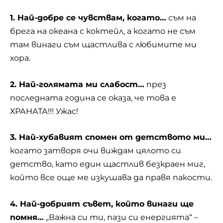
1. Най-добре се чувствам, когато…
съм на
брега на океана с коктейл, а когато не съм
там винаги съм щастлива с любимите ми
хора.
2. Най-голямата ми слабост…
през
последната година се оказа, че това е
ХРАНАТА!!! Ужас!
3. Най-хубавият спомен от детството ми…
когато затворя очи виждам цялото си
детство, като един щастлив безкраен миг,
който все още ме изкушава да правя пакости.
4. Най-добрият съвет, който винаги ще
помня…
„Важна си ти, пази си енергията“ –