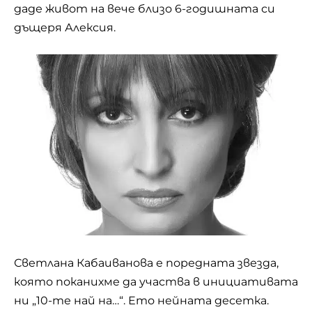
даде живот на вече близо 6-годишната си
дъщеря Алексия.
Светлана Кабаиванова е поредната звезда,
която поканихме да участва в инициативата
ни „10-те най на…“. Ето нейната десетка.