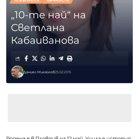
10 ВЪПРОСА
ЛИЧНОСТИ
„10-те най“ на
Светлана
Кабаиванова
Даниел Михайлов
25.02.2015
Родена е в Пловдив на 12 май. Учила е история