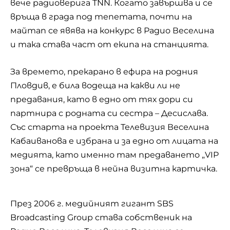
вече радиоверига TNN. Когато завършва и се
връща в града под тепетата, почти на
майтап се явява на конкурс в Радио Веселина
и така става част от екипа на станцията.
За времето, прекарано в ефира на родния
Пловдив, е била водеща на какви ли не
предавания, като в едно от тях дори си
партнира с родната си сестра – Десислава.
Със старта на проекта Телевизия Веселина
Кабаиванова е избрана и за едно от лицата на
медията, като именно там предаването „VIP
зона“ се превръща в нейна визитна картичка.
През 2006 г. медийният гигант SBS
Broadcasting Group става собственик на