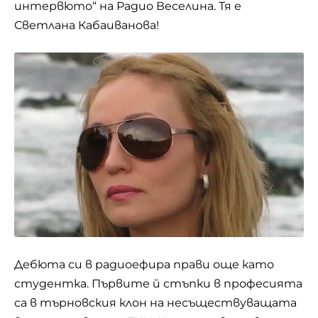
интервюто“ на Радио Веселина. Тя е
Светлана Кабаиванова!
Дебюта си в радиоефира прави още като
студентка. Първите й стъпки в професията
са в търновския клон на несъществуващата