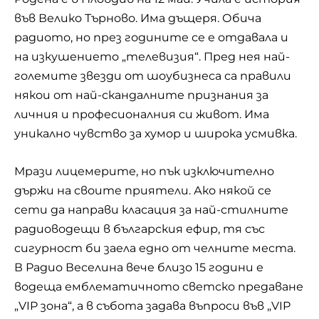
във Велико Търново. Има дъщеря. Обича
радиото, но през годините се е отдавала и
на изкушението „телевизия“. Пред нея най-
големите звезди от шоубизнеса са правили
някои от най-скандалните признания за
личния и професионалния си живот. Има
уникално чувство за хумор и широка усмивка.
Мрази лицемерите, но пък изключително
държи на своите приятели. Ако някой се
сети да направи класация за най-стилните
радиоводещи в българския ефир, тя със
сигурност би заела едно от челните места.
В Радио Веселина вече близо 15 години е
водеща емблематичното светско предаване
„VIP зона“, а в събота задава въпроси във „VIP