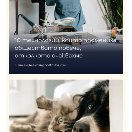
10 технологии, които промениха
обществото повече,
отколкото очаквахме
Пламен Александров
23.04.2026