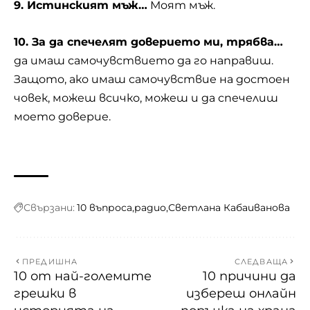
9. Истинският мъж…
Моят мъж.
10. За да спечелят доверието ми, трябва…
да имаш самочувствието да го направиш.
Защото, ако имаш самочувствие на достоен
човек, можеш всичко, можеш и да спечелиш
моето доверие.
Свързани:
10 въпроса
радио
Светлана Кабаиванова
ПРЕДИШНА
СЛЕДВАЩА
10 от най-големите
10 причини да
грешки в
избереш онлайн