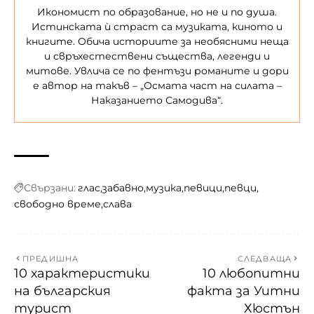
Икономист по образование, но не и по душа.
Истинската ѝ страст са музиката, киното и
книгите. Обича историите за необясними неща
и свръхестествени същества, легенди и
митове. Увлича се по фентъзи романите и дори
е автор на такъв – „Осмата част на силата –
Наказанието Самодива“.
Свързани:
глас
забавно
музика
певици
певци
свободно време
слава
ПРЕДИШНА
СЛЕДВАЩА
10 характеристики
10 любопитни
на българския
факта за Уитни
турист
Хюстън