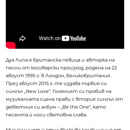
Дуа Липа е британска певица и авторка на
песни от косоварски произход, родена на 22
август 1995 г. в Лондон, Великобритания.
През август 2015 г. тя издава първия си
сингъл „New Love“. Големият си пробив на
музикалната сцена прави с втория сингъл от
дебютния си албум – „Be the One“, като
песента ѝ носи световна слава.
Музикалният ѝ стил включва комбинация от