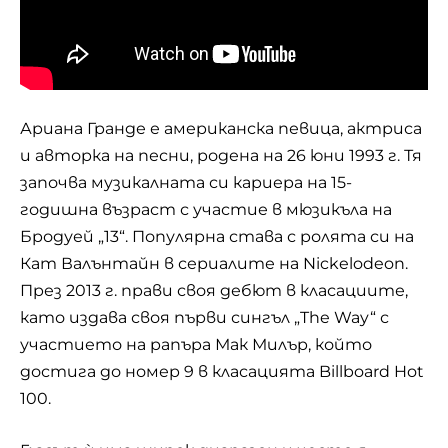
Ариана Гранде е американска певица, актриса
и авторка на песни, родена на 26 юни 1993 г. Тя
започва музикалната си кариера на 15-
годишна възраст с участие в мюзикъла на
Бродуей „13“. Популярна става с ролята си на
Кат Валънтайн в сериалите на Nickelodeon.
През 2013 г. прави своя дебют в класациите,
като издава своя първи сингъл „The Way“ с
участието на рапъра Мак Милър, който
достига до номер 9 в класацията Billboard Hot
100.