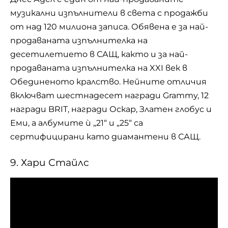
музикални изпълнители в света с продажби
от над 120 милиона записа. Обявена е за най-
продаваната изпълнителка на
десетилетието в САЩ, както и за най-
продаваната изпълнителка на XXI век в
Обединеното кралство. Нейните отличия
включват шестнадесет награди Grammy, 12
награди BRIT, награди Оскар, Златен глобус и
Еми, а албумите ѝ „21“ и „25“ са
сертифицирани като диамантени в САЩ.
9. Хари Стайлс