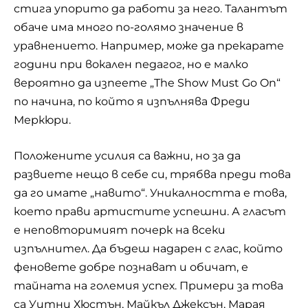
стига упорито да работи за него. Талантът
обаче има много по-голямо значение в
уравнението. Например, може да прекарате
години при вокален педагог, но е малко
вероятно да изпеете „The Show Must Go On“
по начина, по който я изпълнява Фреди
Меркюри.
Положените усилия са важни, но за да
развиете нещо в себе си, трябва преди това
да го имате „навито“. Уникалността е това,
което прави артистите успешни. А гласът
е неповторимият почерк на всеки
изпълнител. Да бъдеш надарен с глас, който
феновете добре познават и обичат, е
тайната на големия успех. Примери за това
са Уитни Хюстън, Майкъл Джексън, Марая