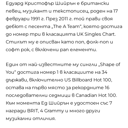
Едуард Кристофър Шийрън е британски
певец, музикант и текстописец, роден на 17
февруари 1991 г. През 2011 г. той прави своя
дебют с песента „The A Team“, която достига
до номер три в класацията UK Singles Chart.
Стилът му е описван като поп, фолк-поп и
софт рок, с включени рап елементи.
Един от най-известните му сингли „Shape of
You“ достига номер 1 в класациите на 34
държави, включително US Billboard Hot 100,
остава на първо място за рекордните 16
последователни седмици в Canadian Hot 100.
Към момента Ед Шийрън е удостоен със 7
награди BRIT, 4 Grammy и много други
музикални отличия.