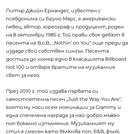
Питър Джийн Ернандес, известен с
псевдонима си Бруно Марс, е американски
певец, автор, хореограф и продуцент, роден
на 8 октомври 1985 г. Той прави своя дебют в
песента на B.o.B., „Nothin’ on You“ още преди да
издаде свой собствен сингъл. Песента
достига до номер едно в класацията Billboard
Hot 100 и отваря вратите на музикалния
свят за него.
През 2010 г. той издава първата си
самостоятелна песен „Just the Way You Are“,
която му носи осем номинации за Grammy и
една спечелена награда за най-добро мъжко
поп вокално изпълнение. Музикалният му
стил е смесен като включва поп, R&B, фънк,