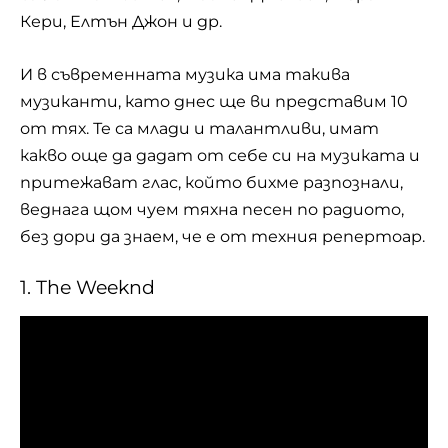
Кери,
Елтън Джон
и др.
И в съвременната музика има такива
музиканти, като днес ще ви представим 10
от тях. Те са млади и талантливи, имат
какво още да дадат от себе си на музиката и
притежават глас, който бихме разпознали,
веднага щом чуем тяхна песен по радиото,
без дори да знаем, че е от техния репертоар.
1. The Weeknd