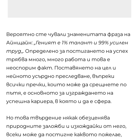
Вероятно сте чували знаменитата фраза на
Айнщайн:
„Геният е 1% талант и 99% усилен
труд
„. Определено за постигането на успех
трябва много, много работа и това е
неоспорим факт. Поставянето на цел и
нейното усърдно преследване, въпреки
всички пречки, които може да срещнете по
пътя, е основното за изграждането на
успешна кариера, в която и да е сфера.
Но това твърдение някак обезценява
природните заложби и изхождайки от него,
всеки може да постигне каквото пожелае,