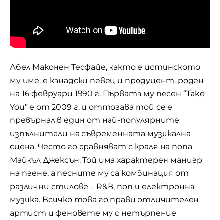
Абел Маконен Тесфайе
, както е истинското
му име, е канадски певец и продуцент, роден
на 16 февруари 1990 г. Първата му песен “Take
You” е от 2009 г. и оттогава той се е
превърнал в един от най-популярните
изпълнители на съвременната музикална
сцена. Често го сравняват с краля на попа
Майкъл Джексън. Той има характерен маниер
на пеене, а песните му са комбинация от
различни стилове – R&B, поп и електронна
музика. Всичко това го прави отличителен
артист и феновете му с нетърпение