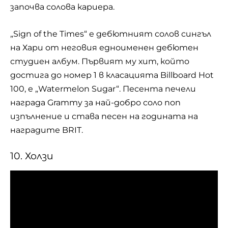
започва солова кариера.
„Sign of the Times“ е дебютният солов сингъл
на Хари от неговия едноименен дебютен
студиен албум. Първият му хит, който
достига до номер 1 в класацията Billboard Hot
100, е „Watermelon Sugar“. Песента печели
награда Grammy за най-добро соло поп
изпълнение и става песен на годината на
наградите BRIT.
10. Холзи