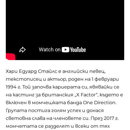
Хари Едуард Стайлс е английски певец,
текстописец и актьор, роден на 1 февруари
1994 г. Той започва кариерата си, явявайки се
на кастинг за британския „X Factor“, където е
включен в момчешката банда
One Direction
.
Групата постига голям успех и донася
световна слава на членовете си. През 2017 г.
момчетата се разделят и всеки от тях