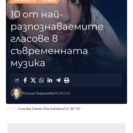
ЛИЧНОСТИ
СЛАВА
10 от най-
разпознаваемите
гласове в
съвременната
музика
Росица Георгиева
08.08.2023
Снимка:
Daniel Åhs Karlsson
/
CC BY 3.0