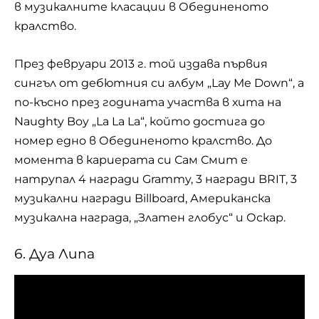
в музикалните класации в Обединеното
кралство.
През февруари 2013 г. той издава първия
сингъл от дебютния си албум „Lay Me Down“, а
по-късно през годината участва в хита на
Naughty Boy „La La La“, който достига до
номер едно в Обединеното кралство. До
момента в кариерата си Сам Смит е
натрупал 4 награди Grammy, 3 награди BRIT, 3
музикални награди Billboard, Американска
музикална награда, „Златен глобус“ и Оскар.
6. Дуа Липа