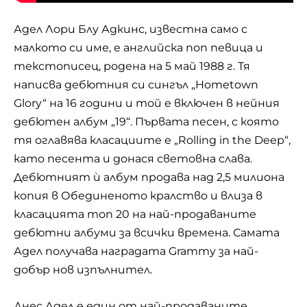
Адел Лори Блу Адкинс, известна само с
малкото си име, е английска поп певица и
текстописец, родена на 5 май 1988 г. Тя
написва дебютния си сингъл „Hometown
Glory“ на 16 години и той е включен в нейния
дебютен албум „19“. Първата песен, с която
тя оглавява класациите е „Rolling in the Deep“,
като песента и донася световна слава.
Дебютният ѝ албум продава над 2,5 милиона
копия в Обединеното кралство и влиза в
класацията топ 20 на най-продаваните
дебютни албуми за всички времена. Самата
Адел получава наградата Grammy за най-
добър нов изпълнител.
Днес
Адел
е един от най-продаваните