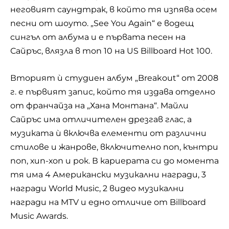
неговият саундтрак, в който тя изпява осем
песни от шоуто. „See You Again“ е водещ
сингъл от албума и е първата песен на
Сайръс, влязла в топ 10 на US Billboard Hot 100.
Вторият ѝ студиен албум „Breakout“ от 2008
г. е първият запис, който тя издава отделно
от франчайза на „Хана Монтана“. Майли
Сайръс има отличителен дрезгав глас, а
музиката ѝ включва елементи от различни
стилове и жанрове, включително поп, кънтри
поп, хип-хоп и рок. В кариерата си до момента
тя има 4 Американски музикални награди, 3
награди World Music, 2 видео музикални
награди на MTV и едно отличие от Billboard
Music Awards.