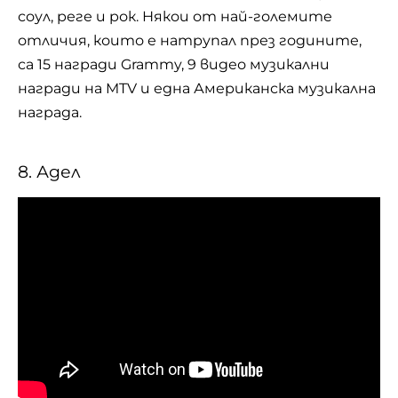
соул, реге и рок. Някои от най-големите
отличия, които е натрупал през годините,
са 15 награди Grammy, 9 видео музикални
награди на MTV и една Американска музикална
награда.
8. Адел