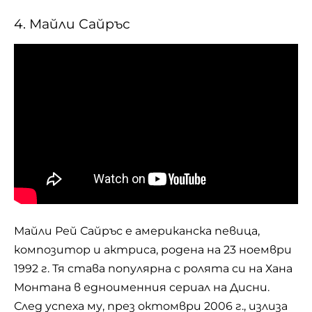
4. Майли Сайръс
Майли Рей Сайръс е американска певица,
композитор и актриса, родена на 23 ноември
1992 г. Тя става популярна с ролята си на Хана
Монтана в едноименния сериал на Дисни.
След успеха му, през октомври 2006 г., излиза