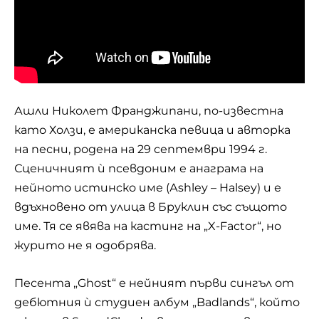
Ашли Николет Франджипани, по-известна
като Холзи, е американска певица и авторка
на песни, родена на 29 септември 1994 г.
Сценичният ѝ псевдоним е анаграма на
нейното истинско име (Аshley – Halsey) и е
вдъхновено от улица в Бруклин със същото
име. Тя се явява на кастинг на „X-Factor“, но
журито не я одобрява.
Песента „Ghost“ е нейният първи сингъл от
дебютния ѝ студиен албум „Badlands“, който