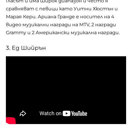
Гласът ѝ има широк диапазон и често я
сравняват с певици като Уитни Хюстън и
Марая Кери. Ариана Гранде е носител на 4
видео музикални награди на MTV, 2 награди
Grammy и 2 Американски музикална награди.
3. Ед Шийрън