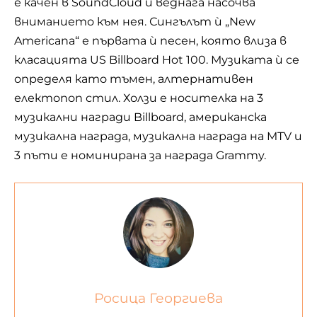
е качен в SoundCloud и веднага насочва
вниманието към нея. Сингълът ѝ „New
Americana“ е първата ѝ песен, която влиза в
класацията US Billboard Hot 100. Музиката ѝ се
определя като тъмен, алтернативен
електопоп стил. Холзи е носителка на 3
музикални награди Billboard, американска
музикална награда, музикална награда на MTV и
3 пъти е номинирана за награда Grammy.
Росица Георгиева