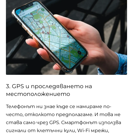
3. GPS и проследяването на
местоположението
Телефонът ни знае къде се намираме по-
често, отколкото предполагаме. И това не
става само чрез GPS. Смартфонът използва
сигнали от клетъчни кули, Wi-Fi мрежи,