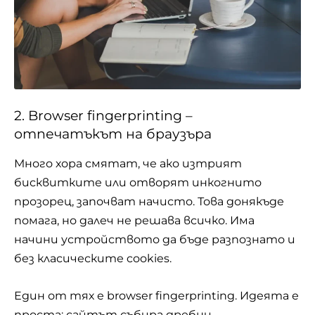
2. Browser fingerprinting –
отпечатъкът на браузъра
Много хора смятат, че ако изтрият
бисквитките или отворят инкогнито
прозорец, започват начисто. Това донякъде
помага, но далеч не решава всичко. Има
начини устройството да бъде разпознато и
без класическите cookies.
Един от тях е browser fingerprinting. Идеята е
проста: сайтът събира дребни