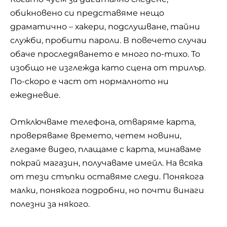
обикновено си представяме нещо
драматично – хакери, подслушване, тайни
служби, пробити пароли. В повечето случаи
обаче проследяването е много по-тихо. То
изобщо не изглежда като сцена от трилър.
По-скоро е част от нормалното ни
ежедневие.
Отключваме телефона, отваряме карта,
проверяваме времето, четем новини,
гледаме видео, плащаме с карта, минаваме
покрай магазин, получаваме имейл. На всяка
от тези стъпки оставяме следи. Понякога
малки, понякога подробни, но почти винаги
полезни за някого.