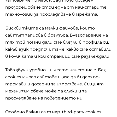
затваряме по навик. Зад този досаден
прозорец обаче стои една от най-старите
технологии за проследяване в мрежата.
Бисквитките са малки файлове, които
сайтът записва в браузъра. Благодарение на
тях той помни дали сме влезли в профила си,
какъв език предпочитаме, какво сме оставили
в количката и кои страници сме разглеждали.
Това звучи удобно – и често наистина е. Без
cookies много сайтове щяха да бъдат по-
тромави и досадни за използване. Същият
механизъм обаче може да служи и за
проследяване на поведението ни.
Особено важни са т.нар. third-party cookies –