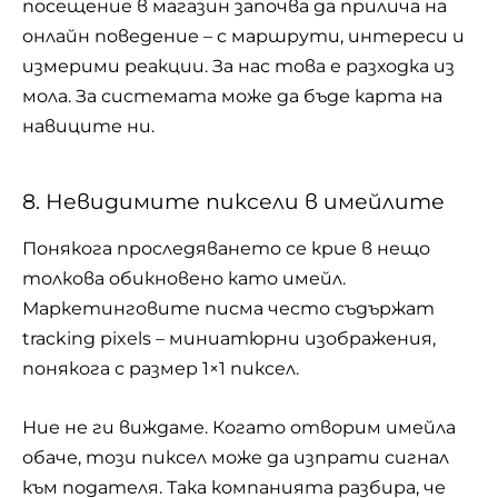
посещение в магазин започва да прилича на
онлайн поведение – с маршрути, интереси и
измерими реакции. За нас това е разходка из
мола. За системата може да бъде карта на
навиците ни.
8. Невидимите пиксели в имейлите
Понякога проследяването се крие в нещо
толкова обикновено като имейл.
Маркетинговите писма често съдържат
tracking pixels – миниатюрни изображения,
понякога с размер 1×1 пиксел.
Ние не ги виждаме. Когато отворим имейла
обаче, този пиксел може да изпрати сигнал
към подателя. Така компанията разбира, че