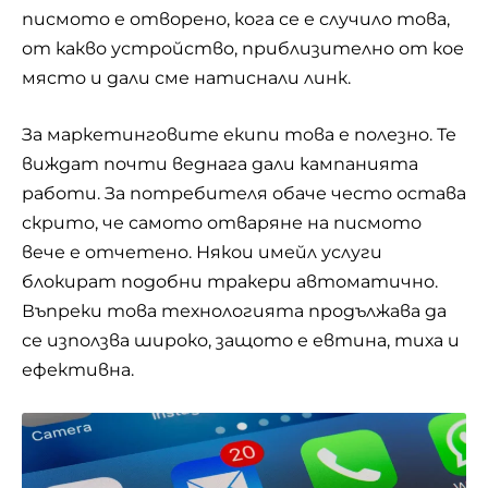
писмото е отворено, кога се е случило това,
от какво устройство, приблизително от кое
място и дали сме натиснали линк.
За маркетинговите екипи това е полезно. Те
виждат почти веднага дали кампанията
работи. За потребителя обаче често остава
скрито, че самото отваряне на писмото
вече е отчетено. Някои имейл услуги
блокират подобни тракери автоматично.
Въпреки това технологията продължава да
се използва широко, защото е евтина, тиха и
ефективна.