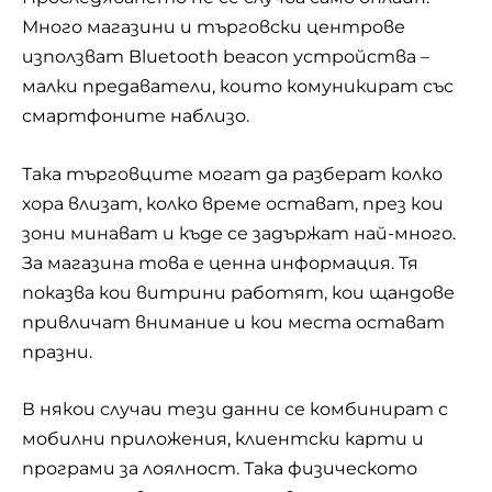
Много магазини и търговски центрове
използват Bluetooth beacon устройства –
малки предаватели, които комуникират със
смартфоните наблизо.
Така търговците могат да разберат колко
хора влизат, колко време остават, през кои
зони минават и къде се задържат най-много.
За магазина това е ценна информация. Тя
показва кои витрини работят, кои щандове
привличат внимание и кои места остават
празни.
В някои случаи тези данни се комбинират с
мобилни приложения, клиентски карти и
програми за лоялност. Така физическото