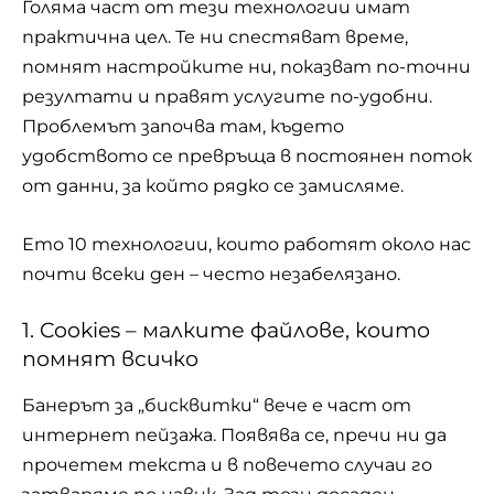
Голяма част от тези технологии имат
практична цел. Те ни спестяват време,
помнят настройките ни, показват по-точни
резултати и правят услугите по-удобни.
Проблемът започва там, където
удобството се превръща в постоянен поток
от данни, за който рядко се замисляме.
Ето 10 технологии, които работят около нас
почти всеки ден – често незабелязано.
1. Cookies – малките файлове, които
помнят всичко
Банерът за „бисквитки“ вече е част от
интернет пейзажа. Появява се, пречи ни да
прочетем текста и в повечето случаи го