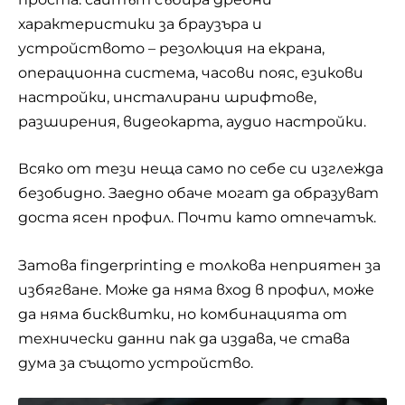
характеристики за браузъра и
устройството – резолюция на екрана,
операционна система, часови пояс, езикови
настройки, инсталирани шрифтове,
разширения, видеокарта, аудио настройки.
Всяко от тези неща само по себе си изглежда
безобидно. Заедно обаче могат да образуват
доста ясен профил. Почти като отпечатък.
Затова fingerprinting е толкова неприятен за
избягване. Може да няма вход в профил, може
да няма бисквитки, но комбинацията от
технически данни пак да издава, че става
дума за същото устройство.