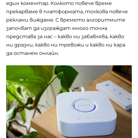
един коментар. Колкото повече време
прекарваме в платформата, толкова повече
реклами виждаме. С времето алгоритмите
започват да изграждат много точна
представа за нас – какво ни забавлява, какво
ни дразни, какво ни тревожи и какво ни кара
да останем онлайн.