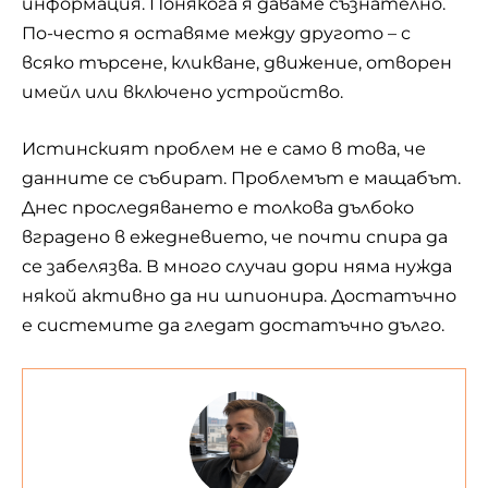
информация. Понякога я даваме съзнателно.
По-често я оставяме между другото – с
всяко търсене, кликване, движение, отворен
имейл или включено устройство.
Истинският проблем не е само в това, че
данните се събират. Проблемът е мащабът.
Днес проследяването е толкова дълбоко
вградено в ежедневието, че почти спира да
се забелязва. В много случаи дори няма нужда
някой активно да ни шпионира. Достатъчно
е системите да гледат достатъчно дълго.