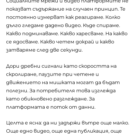
Социалните мрежи и видео платформите не
показват съдържание на случаен принцип. Те
постоянно
измерват как реагираме
. Колко
дълго гледаме дадено видео. Къде спираме.
Какво подминаваме. Какво харесваме. На какво
се ядосваме. Какво четем докрай и какво
затваряме след две секунди.
Дори дребни сигнали като скоростта на
скролиране, паузите при четене и
движението на мишката могат да бъдат
полезни. За потребителя това изглежда
като обикновено разглеждане. За
платформата е поток от данни.
Целта е ясна: да ни задържи вътре още малко.
Още едно видео, още една публикация, още