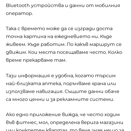
Bluetooth устройства и данни от мобилния
оператор.
Така с времето може да се изгради доста
точна картина на ежедневието ни. Къде
живеем. Къде работим. По какъв маршрут се
движим. Кои места посещаваме често. Колко
време прекарваме там.
Тази информация е удобна, когато търсим
най-близката аптека, поръчваме храна или
използваме навигация. Същите данни обаче
са много ценни и за рекламните системи.
Ако едно приложение вижда, че често ходим
във фитнес, мол, определена верига магазини
или конкретен квартал, то вече знае нещо за