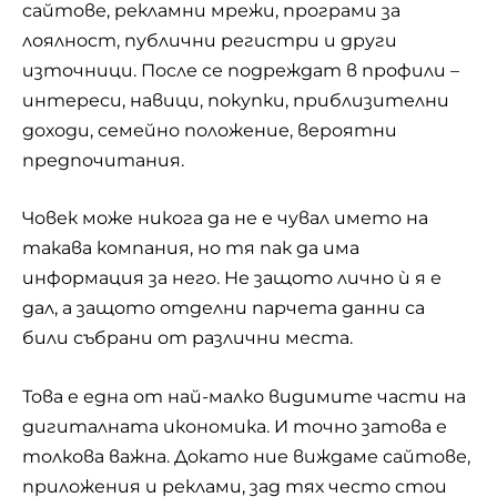
сайтове, рекламни мрежи, програми за
лоялност, публични регистри и други
източници. После се подреждат в профили –
интереси, навици, покупки, приблизителни
доходи, семейно положение, вероятни
предпочитания.
Човек може никога да не е чувал името на
такава компания, но тя пак да има
информация за него. Не защото лично ѝ я е
дал, а защото отделни парчета данни са
били събрани от различни места.
Това е една от най-малко видимите части на
дигиталната икономика. И точно затова е
толкова важна. Докато ние виждаме сайтове,
приложения и реклами, зад тях често стои