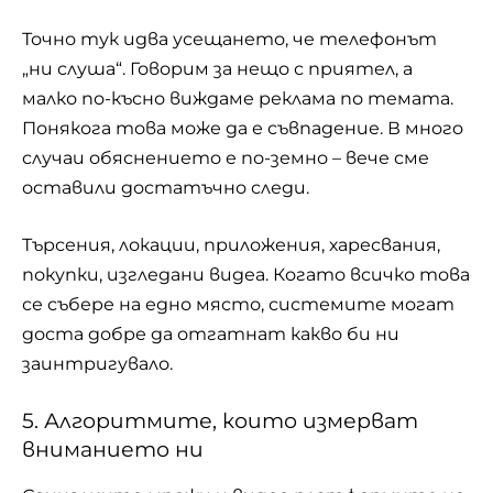
Точно тук идва усещането, че телефонът
„ни слуша“. Говорим за нещо с приятел, а
малко по-късно виждаме реклама по темата.
Понякога това може да е съвпадение. В много
случаи обяснението е по-земно – вече сме
оставили достатъчно следи.
Търсения, локации, приложения, харесвания,
покупки, изгледани видеа. Когато всичко това
се събере на едно място, системите могат
доста добре да отгатнат какво би ни
заинтригувало.
5. Алгоритмите, които измерват
вниманието ни