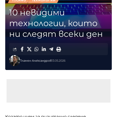
TΞCHNO
ТЕХНОЛОГИИ
10 невидими
технологии, които
ни следят всеки ден
Пламен Александров
13.05.2026
Когато чуем за дигитално следене,