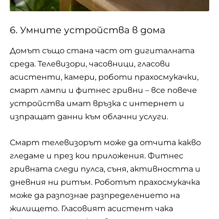
6. Умните устройства в дома
Домът
също стана част от дигиталната
среда. Телевизори, часовници, гласови
асистенти, камери, роботи прахосмукачки,
смарт лампи и фитнес гривни – все повече
устройства имат връзка с интернет и
изпращат данни към облачни услуги.
Смарт телевизорът може да отчита какво
гледаме и през кои приложения. Фитнес
гривната следи пулса, съня, активността и
дневния ни ритъм. Роботът прахосмукачка
може да разпознае разпределението на
жилището. Гласовият асистент чака