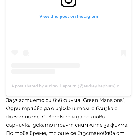
View this post on Instagram
A post shared by Audrey Hepburn (@audrey.hepburn)
on
Aug 2,
За участието си във филма “Green Mansions”,
Одри трябва да е изключително близка с
животните
. Съветват я да осинови
сърничка, докато траят снимките за филма.
По това време, тя още се възстановява от