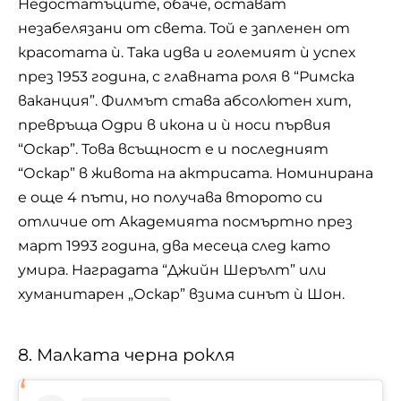
Недостатъците, обаче, остават
незабелязани от света. Той е запленен от
красотата ѝ. Така идва и големият ѝ успех
през 1953 година, с главната роля в “Римска
ваканция”. Филмът става абсолютен хит,
превръща Одри в икона и ѝ носи първия
“Оскар”. Това всъщност е и последният
“Оскар” в живота на актрисата. Номинирана
е още 4 пъти, но получава второто си
отличие от Академията посмъртно през
март 1993 година, два месеца след като
умира. Наградата “Джийн Шерълт” или
хуманитарен „Оскар” взима синът ѝ Шон.
8. Малката черна рокля