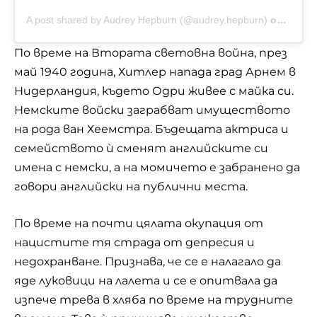
A post shared by Audrey Hepburn (@audrey.hepburn)
on
Sep 15
По време на Втората световна война, през
май 1940 година, Хитлер напада град Арнем в
Нидерландия, където Одри живее с майка си.
Немските войски заграбват имуществото
на рода ван Хеемстра. Бъдещата актриса и
семейството ѝ сменят английските си
имена с немски, а на момичето е забранено да
говори английски на публични места.
По време на почти цялата окупация от
нацистите тя страда от депресия и
недохранване. Признава, че се е налагало да
яде луковици на лалета и се е опитвала да
изпече трева в хляба по време на трудните