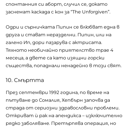
спонтанния си аборт, случил се, докато
заснемат каскада с кон за “The Unforgiven”.
Одри и сърничката Пипин се влюбват една в
друга и стават неразделни. Пипин, или на
галено Ип, дори пазарува с актрисата.
Тяхното необичайно приятелство трае 4
месеца, а двете са като изящни горски
същества, попаднали ненадейно в този свят.
10. Смъртта
През септември 1992 година, по време на
пътуване до Сомалия, Хепбърн започва да
страда от сериозни здравословни проблеми.
Откриват ѝ рак на апендикса – изключително
рядко заболяване. Претърпява операция, но