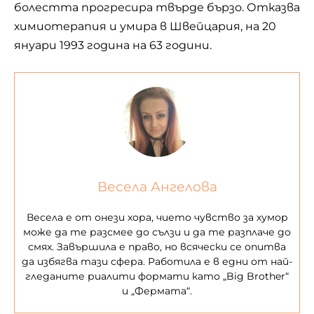
болестта прогресира твърде бързо. Отказва
химиотерапия и умира в Швейцария, на 20
януари 1993 година на 63 години.
Весела Ангелова
Весела е от онези хора, чието чувство за хумор
може да те разсмее до сълзи и да те разплаче до
смях. Завършила е право, но всячески се опитва
да избягва тази сфера. Работила е в едни от най-
гледаните риалити формати като „Big Brother“
и „Фермата“.