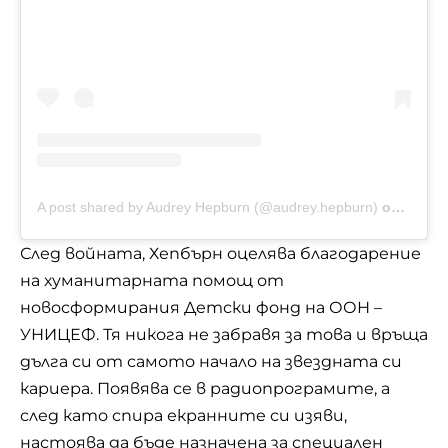
A post shared by Audrey Hepburn (@audrey.hepburn)
on
Aug 23
След войната, Хепбърн оцелява благодарение
на хуманитарната помощ от
новосформирания Детски фонд на ООН –
УНИЦЕФ. Тя никога не забравя за това и връща
дълга си от самото начало на звездната си
кариера. Появява се в радиопрограмите, а
след като спира екранните си изяви,
настоява да бъде назначена за специален