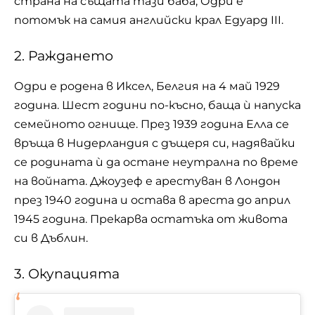
страна на същата тази баба, Одри е
потомък на самия английски крал Едуард III.
2. Раждането
Одри е родена в Иксел, Белгия на 4 май 1929
година. Шест години по-късно, баща ѝ напуска
семейното огнище. През 1939 година Елла се
връща в Нидерландия с дъщеря си, надявайки
се родината ѝ да остане неутрална по време
на войната. Джоузеф е арестуван в Лондон
през 1940 година и остава в ареста до април
1945 година. Прекарва остатъка от живота
си в Дъблин.
3. Окупацията