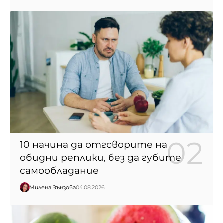
10 начина да отговорите на
обидни реплики, без да губите
самообладание
Милена Зънзова
04.08.2026