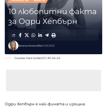
ЛИЧНОСТИ
ФАКТИ
10 любопитни факта
за Одри Хепбърн
Весела Ангелова
04.05.2023
Снимка: Hans Gerber/
CC BY-SA 4.0
Одри Хепбърн е най-фината и изящна