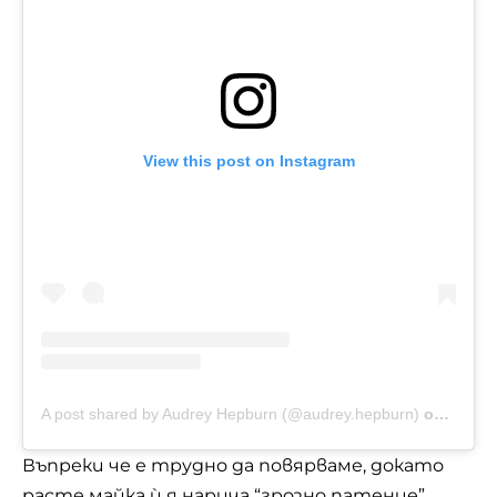
View this post on Instagram
A post shared by Audrey Hepburn (@audrey.hepburn)
on
Nov 27
Въпреки че е трудно да повярваме, докато
расте майка ѝ я нарича “грозно патенце”.