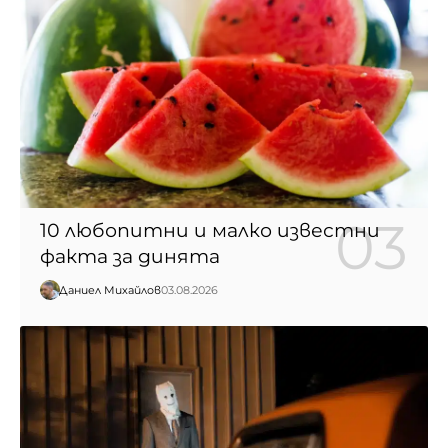
10 любопитни и малко известни
факта за динята
Даниел Михайлов
03.08.2026