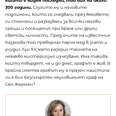
когато е видян последно, той бил на около
300 години.
Слугите му и неговите
подчинени, които го следвали през вековете,
си спомняли и разказвали за всички негови
срещи и посещения при крале или други
светски личности. Пред очите на известния
Казанова
той превърнал парче мед в злато и
учудил Луи XV, като разкрил тайната на
някакво мистериозно изчезване. Има такива,
които твърдят, че и до днес, графът е жив. В
крайна сметка гробът му е празен: наистина
ли е бил безсмъртен неуловимият граф на
Сен Жермен?