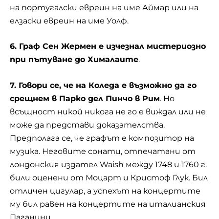
на португалски евреин на име Аймар или на
елзаски евреин на име Уолф.
6. Граф Сен Жермен е изчезнал мистериозно
при пътуване до Хималаите
.
7. Говори се, че на Коледа е възможно да го
срещнем в Парко дел Пинчо в
Рим
. Но
всъщност никой никога не го е виждал или не
може да представи доказателства.
Предполага се, че графът е композитор на
музика. Неговите сонати, отпечатани от
лондонския издател Waish между 1748 и 1760 г.
били оценени от Моцарт и Кристоф Глук. Бил
отличен цигулар, а успехът на концертите
му бил равен на концертите на италианския
Паганини.