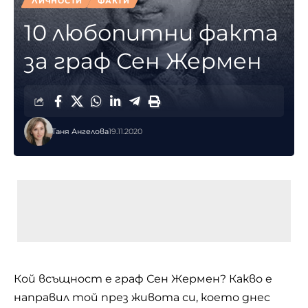
ЛИЧНОСТИ
ФАКТИ
10 любопитни факта
за граф Сен Жермен
Таня Ангелова
19.11.2020
Кой всъщност e граф Сен Жермен? Какво e
направил той през живота си, което днес