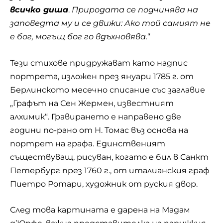
всичко диша
.
Природата се подчинява на
заповедта му и се движи: Ако той самият не
е бог, могъщ бог го вдъхновява.
“
Тези стихове придружават като надпис
портрета, изложен през януари 1785 г. от
Берлинското месечно списание със заглавие
„Графът на Сен Жермен, известният
алхимик“. Гравирането е направено две
години по-рано от Н. Томас въз основа на
портрет на графа. Единственият
съществуващ, рисуван, когато е бил в Санкт
Петербург през 1760 г., от италианския граф
Пиетро Ротари, художник от руския двор.
След това картината е дарена на Мадам