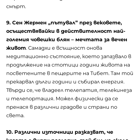
смърт.
9. Сен Жермен „пътувал” през вековете,
осъществявайки в действителност най-
големия човешки блян – мечтата за вечен
живот
. Самадхи е всъщност онова
медитационно състояние, което запазвало в
продължение на стотици години живота на
посветените в пещерите на Тибет. Там той
прекарвал дълги години и събирал енергия.
Твърди се, че владеел телепатия, телекинеза
и телепортация. Можел физически да се
пренася в различни градове и страни по
света.
10. Различни източници разказват, че