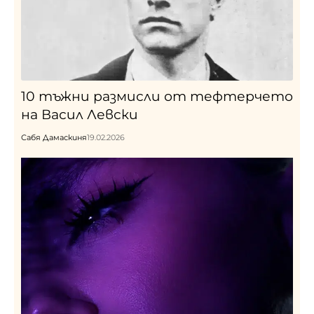
10 тъжни размисли от тефтерчето
на Васил Левски
Сабя Дамаскиня
19.02.2026