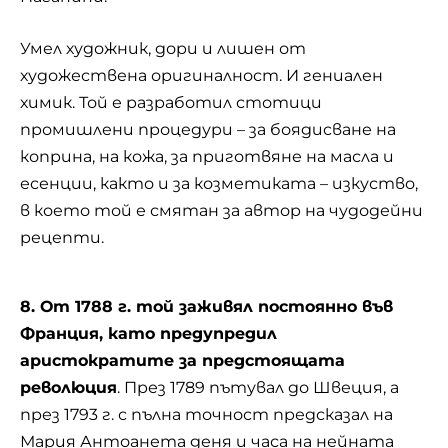
Умел художник, дори и лишен от
художествена оригиналност. И гениален
химик. Той е разработил стотици
промишлени процедури – за боядисване на
коприна, на кожа, за приготвяне на масла и
есенции, както и за козметиката – изкуство,
в което той е смятан за автор на чудодейни
рецепти.
8. От 1788 г. той заживял постоянно във
Франция, като предупредил
аристократите за предстоящата
революция
. През 1789 пътувал до Швеция, а
през 1793 г. с пълна точност предсказал на
Мария Антоанета деня и часа на нейната