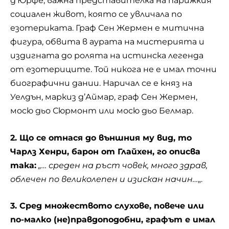
д’Юрфе, важна представителка на парижкия
социален живот, която се увличала по
езотериката. Граф Сен Жермен е митична
фигура, обвита в аурата на мистерията и
издигната до ролята на истинска легенда
от езотериците. Той никога не е имал точни
биографични дании. Наричал се е княз на
Уелдън, маркиз д’Аймар, граф Сен Жермен,
мосю дьо Сюрмонт или мосю дьо Белмар.
2. Що се отнася до външния му вид, то
Чарлз Хенри, барон от Глайхен, го описва
така:
„… среден на ръст човек, много здрав,
облечен по великолепен и изискан начин…
„.
3. Сред множеството слухове, повече или
по-малко (не)правдоподобни, графът е имал