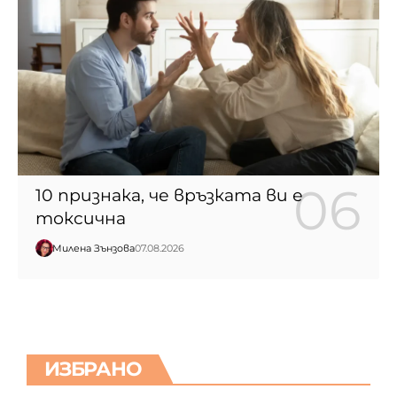
10 признака, че връзката ви е
токсична
Милена Зънзова
07.08.2026
ИЗБРАНО