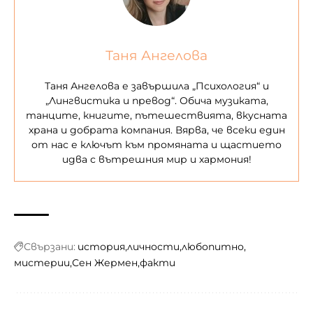
Таня Ангелова
Таня Ангелова е завършила „Психология“ и
„Лингвистика и превод“. Обича музиката,
танците, книгите, пътешествията, вкусната
храна и добрата компания. Вярва, че всеки един
от нас е ключът към промяната и щастието
идва с вътрешния мир и хармония!
Свързани:
история
личности
любопитно
мистерии
Сен Жермен
факти