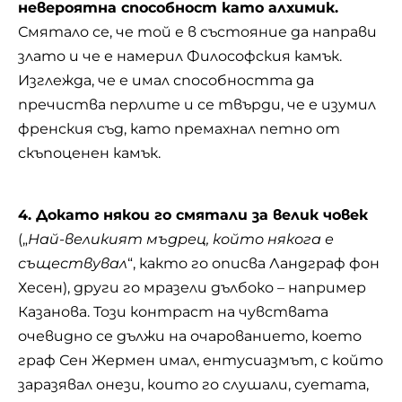
невероятна способност като алхимик.
Смятало се, че той е в състояние да направи
злато и че е намерил Философския камък.
Изглежда, че е имал способността да
пречиства перлите и се твърди, че е изумил
френския съд, като премахнал петно ​​от
скъпоценен камък.
4. Докато някои го смятали за велик човек
(„
Най-великият мъдрец, който някога е
съществувал
“, както го описва Ландграф фон
Хесен), други го мразели дълбоко – например
Казанова. Този контраст на чувствата
очевидно се дължи на очарованието, което
граф Сен Жермен имал, ентусиазмът, с който
заразявал онези, които го слушали, суетата,