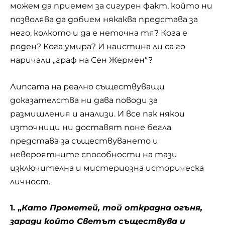
можем да приемем за сигурен факт, който ни
позволява да добием някаква представа за
него, колкото и да е неточна тя? Кога e
роден? Кога умира? И наистина ли са го
наричали „граф на Сен Жермен“?
Липсата на реално съществуващи
доказателства ни дава поводи за
размишления и анализи. И все пак някои
източници ни доставят поне бегла
представа за съществуването и
невероятните способности на тази
изключителна и мистериозна историческа
личност.
1. „
Като Прометей, той открадна огъня,
заради който Светът съществува и