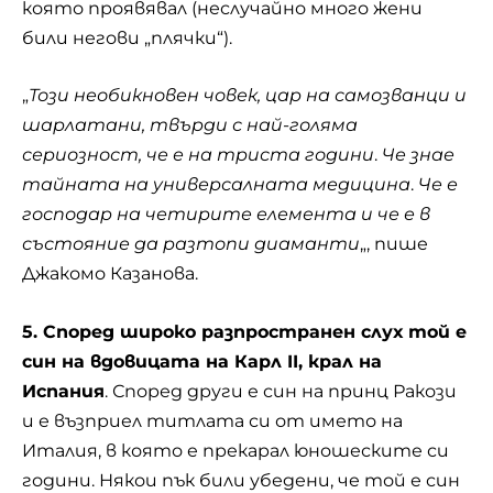
която проявявал (неслучайно много жени
били негови „плячки“).
„
Този необикновен човек, цар на самозванци и
шарлатани, твърди с най-голяма
сериозност, че е на триста години
.
Че знае
тайната на универсалната медицина
.
Че е
господар на четирите елемента и че е в
състояние да разтопи диаманти
„, пише
Джакомо Казанова.
5. Според широко разпространен слух той е
син на вдовицата на Карл II, крал на
Испания
. Според други е син на принц Ракози
и е възприел титлата си от името на
Италия, в която е прекарал юношеските си
години. Някои пък били убедени, че той е син