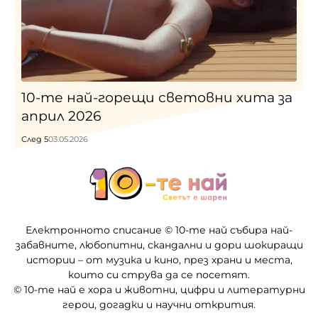
10-те най-горещи световни хита за
април 2026
След 5
03.05.2026
Електронното списание © 10-те най събира най-
забавните, любопитни, скандални и дори шокиращи
истории – от музика и кино, през храни и места,
които си струва да се посетят.
© 10-те най е хора и животни, цифри и литературни
герои, догадки и научни открития.