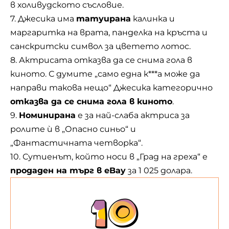
в холивудското съсловие.
7. Джесика има
татуирана
калинка и
маргаритка на врата, панделка на кръста и
санскритски символ за цветето лотос.
8. Актрисата отказва да се снима гола в
киното. С думите „само една к***а може да
направи такова нещо“ Джесика категорично
отказва да се снима гола в киното
.
9.
Номинирана
е за най-слаба актриса за
ролите ѝ в „Опасно синьо“ и
„Фантастичната четворка“.
10. Сутиенът, който носи в „Град на греха“ е
продаден на търг в eBay
за 1 025 долара.