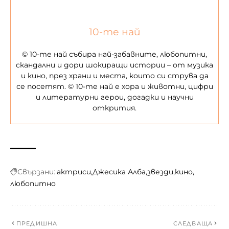
10-те най
© 10-те най събира най-забавните, любопитни,
скандални и дори шокиращи истории – от музика
и кино, през храни и места, които си струва да
се посетят. © 10-те най е хора и животни, цифри
и литературни герои, догадки и научни
открития.
Свързани:
актриси
Джесика Алба
звезди
кино
любопитно
ПРЕДИШНА
СЛЕДВАЩА