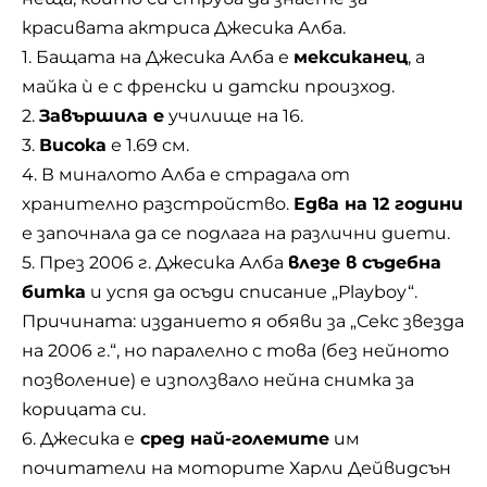
красивата актриса Джесика Алба.
1. Бащата на Джесика Алба е
мексиканец
, а
майка ѝ е с френски и датски произход.
2.
Завършила е
училище на 16.
3.
Висока
е 1.69 см.
4. В миналото Алба е страдала от
хранително разстройство.
Едва на 12 години
е започнала да се подлага на различни диети.
5. През 2006 г. Джесика Алба
влезе в съдебна
битка
и успя да осъди списание „Playboy“.
Причината: изданието я обяви за „Секс звезда
на 2006 г.“, но паралелно с това (без нейното
позволение) е използвало нейна снимка за
корицата си.
6. Джесика е
сред най-големите
им
почитатели на моторите Харли Дейвидсън