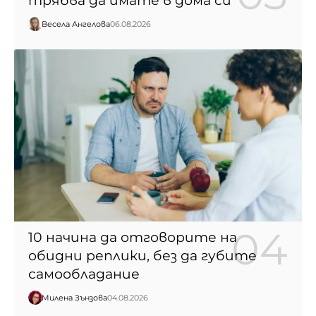
трябва да имате в дома си
Весела Ангелова
06.08.2026
10 начина да отговорите на
обидни реплики, без да губите
самообладание
Милена Зънзова
04.08.2026