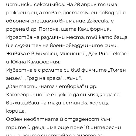
истински секссимвол. На 28 април тя има
рожден ден, а това е достатъчен повод да ѝ
обърнем специално внимание. Джесика е
родена в гр. Помона, щата Калифорния.
Израства на различни места, тъй като баща
ѝ е служител на военновъздушните сили.
Живяла е в Билокси, Мисисипи, Дел Рио, Тексас
и Южна Калифорния.
Известна е с ролите си във филмите „Тъмен
ангел“, „Град на греха“, „Хъни“,
„Фантастичната четворка“ и др.
Категорично не е нужно да си мъж, за да се
възхищаваш на тази истинска ходеща
корица.
Освен необятната ѝ отдаденост към
трите ѝ деца, има още поне 10 интересни
неща, които си струва да знаете за