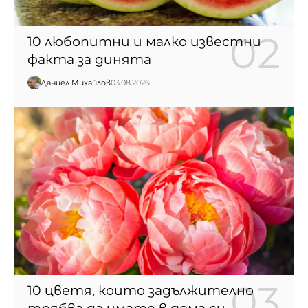
10 любопитни и малко известни
факта за динята
Даниел Михайлов
03.08.2026
10 цветя, които задължително