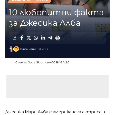
ЛИЧНОСТИ
ФАКТИ
10 любопитни факта
за Джесика Алба
10-те най
28.04.2013
Снимка:
Gage Skidmore
/
CC BY-SA 2.0
Джесика Мари Алба е американска актриса и