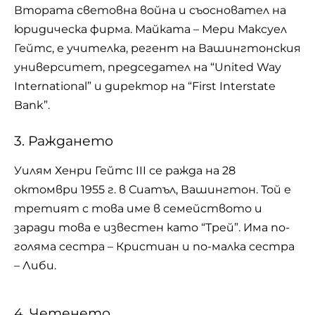
Втората световна война и съосновател на
юридическа фирма. Майката – Мери Максуел
Гейтс, е учителка, регент на Вашингтонския
университет, председател на “United Way
International” и директор на “First Interstate
Bank”.
3. Раждането
Уилям Хенри Гейтс III се ражда на 28
октомври 1955 г. в Сиатъл, Вашингтон. Той е
третият с това име в семейството и
заради това е известен като “Трей”. Има по-
голяма сестра – Кристиан и по-малка сестра
– Либи.
4. Четенето