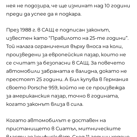
нея не подозира, че ще изминат над 10 години
преди да успее да я подкара.
През 1988 г. в САЩ е подписан законът,
известен като “Правилото на 25-те години”.
Той налага ограничения върху вноса на коли,
произведени за европейския пазар, които не
се считат за безопасни в САЩ. За повечето
автомобили забраната е валидна, докато не
престоят 25 години. А Бил купува в Германия
своето Porsche 959, който не се произвежда
за американския пазар, точно в годината,
когато законът влиза в сила.
Когато автомобилът е доставен на
пристанището в Сиатъл, митническите
власти го конфискуват. След 11 години ходене