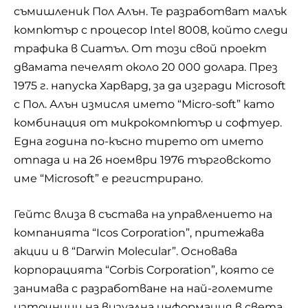
съмишленик Пол Алън. Те разработват малък
компютър с процесор Intel 8008, който следи
трафика в Сиатъл. От този свой проект
двамата печелят около 20 000 долара. През
1975 г. напуска Харвард, за да изгради Microsoft
с Пол. Алън измисля името “Micro-soft” като
комбинация от микрокомпютър и софтуер.
Една година по-късно тирето от името
отпада и на 26 ноември 1976 търговското
име “Microsoft” е регистрирано.
Гейтс влиза в състава на управлението на
компанията “Icos Corporation”, притежава
акции и в “Darwin Molecular”. Основава
корпорацията “Corbis Corporation”, която се
занимава с разработване на най-големите
източници на визуална информация в света.