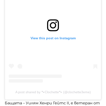
View this post on Instagram
A post shared by 🐾Clochette🐾 (@clochette3eme)
Бащата – Уилям Хенри Гейтс II, е ветеран от