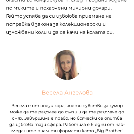
по мъките и похарчени милиони долари,
Гейтс успява да си извоюва приемане на
поправка в закона за колекционерски и
изложбени коли и да се качи на колата си.
Весела Ангелова
Весела е от онези хора, чието чувство за хумор
може да те разсмее до сълзи и да те разплаче до
смях. Завършила е право, но всячески се опитва
да избягва тази сфера. Работила е в едни от най-
гледаните риалити формати като „Big Brother“