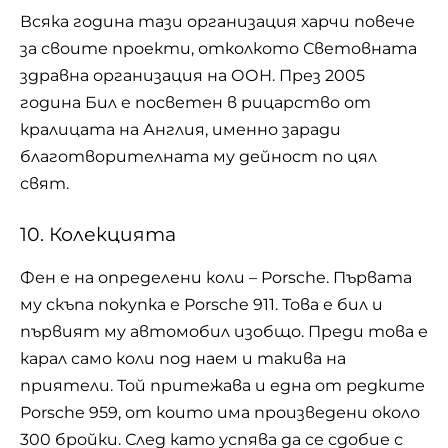
Всяка година тази организация харчи повече
за своите проекти, отколкото Световната
здравна организация на ООН. През 2005
година Бил е посветен в рицарство от
кралицата на Англия, именно заради
благотворителната му дейност по цял
свят.
10. Колекцията
Фен е на определени коли – Porsche. Първата
му скъпа покупка е Porsche 911. Това е бил и
първият му автомобил изобщо. Преди това е
карал само коли под наем и такива на
приятели. Той притежава и една от редките
Porsche 959, от които има произведени около
300 бройки. След като успява да се сдобие с