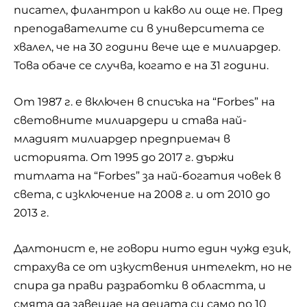
писател, филантроп и какво ли още не. Пред
преподавателите си в университета се
хвалел, че на 30 години вече ще е милиардер.
Това обаче се случва, когато е на 31 години.
От 1987 г. е включен в списъка на “Forbes” на
световните милиардери и става най-
младият милиардер предприемач в
историята. От 1995 до 2017 г. държи
титлата на “Forbes” за най-богатия човек в
света, с изключение на 2008 г. и от 2010 до
2013 г.
Далтонист е, не говори нито един чужд език,
страхува се от изкуствения интелект, но не
спира да прави разработки в областта, и
смята да завещае на децата си само по 10