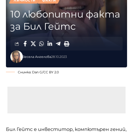
ЛИЧНОСТИ
ФАКТИ
10 любопитни факта
за Бил Гейтс
Весела Ангелова
28.10.2023
Снимка:
Dan G
/
CC BY 2.0
Бил Гейтс е инвеститор, компютърен гений,