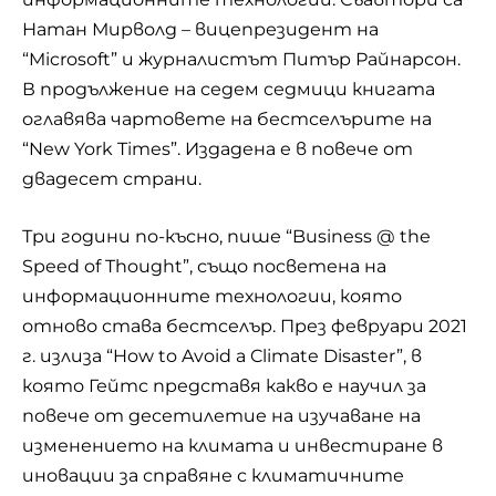
Натан Мирволд – вицепрезидент на
“Microsoft” и журналистът Питър Райнарсон.
В продължение на седем седмици книгата
оглавява чартовете на бестселърите на
“New York Times”. Издадена е в повече от
двадесет страни.
Три години по-късно, пише “Business @ the
Speed of Thought”, също посветена на
информационните технологии, която
отново става бестселър. През февруари 2021
г. излиза “How to Avoid a Climate Disaster”, в
която Гейтс представя какво е научил за
повече от десетилетие на изучаване на
изменението на климата и инвестиране в
иновации за справяне с климатичните