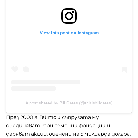
View this post on Instagram
A post shared by Bill Gates (@thisisbillgates)
През 2000 г. Гейтс и съпругата му
обединяват три семейни фондации и
даряват акции, оценени на 5 милиарда долара,