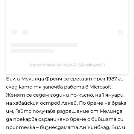
A post shared by Haya Ali (@mshayaali)
Бил и Мелинда Френч се срещат през 1987 г.,
след като тя започва работа в Microsoft.
Женят се седем години по-късно, на 1 януари,
на хавайския остров Ланай. По време на брака
им, Гейтс получава разрешение от Мелинда
да прекарва ограничено време с бившата си
приятелка – бизнесдамата Ан Уинблад. Бил и