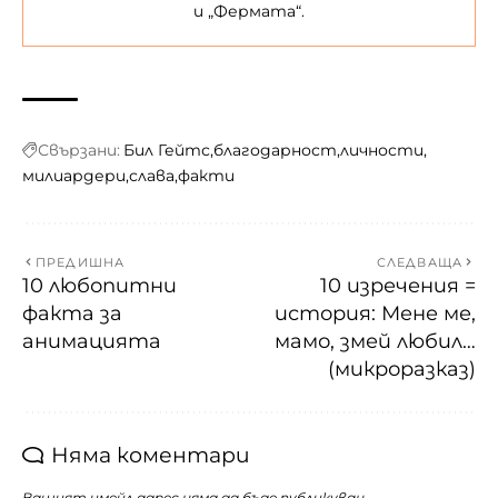
и „Фермата“.
Свързани:
Бил Гейтс
благодарност
личности
милиардери
слава
факти
ПРЕДИШНА
СЛЕДВАЩА
10 любопитни
10 изречения =
факта за
история: Мене ме,
анимацията
мамо, змей любил…
(микроразказ)
Няма коментари
Вашият имейл адрес няма да бъде публикуван.