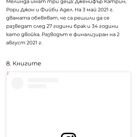
Мелинда имат три деца: Дженифър Катрин,
Рори Джон и Фийби Адел. На 3 май 2021 г.
двамата обявяват, че са решили да се
разведат след 27 години брак и 34 години
като двойка. Разводът е финализиран на 2
август 2021 г.
8. Книгите