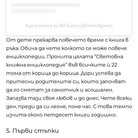
A post shared by Bill Gates (@thisisbillgates)
От дете прекарва повечето време с книга в
ръка. Обича да чете колкото се може повече
енциклопедии. Прочита цялата “Световна
книжна енциклопедия” във всичките ѝ 22
тома от корица до корица. Дори успява да
притесни родителите си, които започват
да го смятат за самотник и асоциален.
Запазва тази своя любов и до днес. Чете всеки
ден, преди да си легне, поне час. С това темпо
изчита около петдесет книги годишно.
5. Първи стъпки