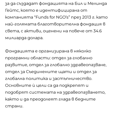
за да създадат фондацията на Бил и Мелинда
Гейтс, която е идентифицирана от
компанията “Funds for NGO’s” през 2013 г. като
най-голямата благотворителна фондация в
света, с активи, оценени на повече от 34.6
милиарда долара.
Фондацията е организирана в няколко
програмни области: отдел за глобално
развитие, отдел за глобално здравеопазване,
отдел за Съединените щати и отдел за
глобална политика и застъпничество.
Основните ѝ цели са да подкрепят и
подобрят системата на здравеопазването,
както и да преодолеят глада в бедните
страни.