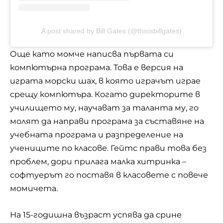
A post shared by Bill Gates (@thisisbillgates)
Още като момче написва първата си
компютърна програма. Това е версия на
играта морски шах, в която играчът играе
срещу компютъра. Когато директорите в
училището му, научават за таланта му, го
молят да направи програма за съставяне на
учебната програма и разпределение на
учениците по класове.
Гейтс
прави това без
проблем, дори прилага малка хитринка –
софтуерът го поставя в класовете с повече
момичета.
На 15-годишна възраст успява да срине