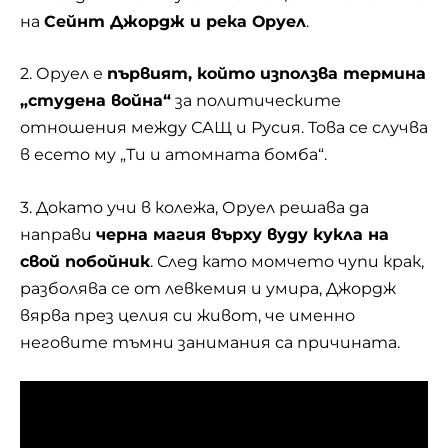
на
Сейнт Джордж и река Оруел
.
2. Оруел е
първият, който използва термина
„студена война“
за политическите
отношения между САЩ и Русия. Това се случва
в есето му „Ти и атомната бомба“.
3. Докато учи в колежа, Оруел решава да
направи
черна магия върху вуду кукла на
свой побойник
. След като момчето чупи крак,
разболява се от левкемия и умира, Джордж
вярва през целия си живот, че именно
неговите тъмни занимания са причината.