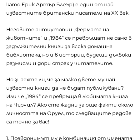
като Ерик Артър Блеър) е един от най-
известните британски писатели на XX век.
Неговите антиутопии „Фермата на
животните“ и „1984“ се превръщат не само в
задължителни книги за всяка домашна
библиотека, но и в истории, будещи дълбоки
размисли и дори страх у читателите.
Но знаехте ли, че за малко двете му най-
известни книги да не бъдат публикувани?
Или че „
1984
“ се превръща в любимата книга
на Чърчил? Ако сте жадни за още факти около
личността на Оруел, то следващите редове
са точно за вас!
1. Псевдонимът му е комбинация от имената