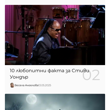
10 любопитни факта за Стиви
Уондър
Весела Ангелова
13.05.2025