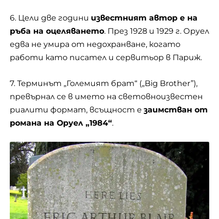
6. Цели две години
известният автор е на
ръба на оцеляването
. През 1928 и 1929 г. Оруел
едва не умира от недохранване, когато
работи като писател и сервитьор в Париж.
7. Терминът „Големият брат“ („Big Brother”),
превърнал се в името на световноизвестен
риалити формат, всъщност е
заимстван от
романа на Оруел „1984“
.