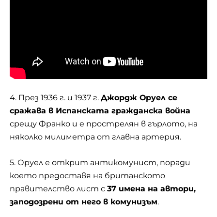
4. През 1936 г. и 1937 г.
Джордж Оруел се
сражава в Испанската гражданска война
срещу Франко и е прострелян в гърлото, на
няколко милиметра от главна артерия.
5. Оруел е открит антикомунист, поради
което предоставя на британското
правителство лист с
37 имена на автори,
заподозрени от него в комунизъм
.