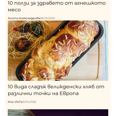
10 ползи за здравето от агнешкото
месо
Анита Александрова
06.05.2026
10 вида сладък великденски хляб от
различни точки на Европа
Мис ИнГа
10.04.2026