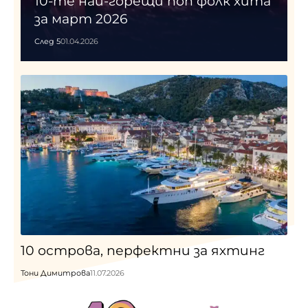
10-те най-горещи поп фолк хита
за март 2026
След 5
01.04.2026
10 острова, перфектни за яхтинг
Тони Димитрова
11.07.2026