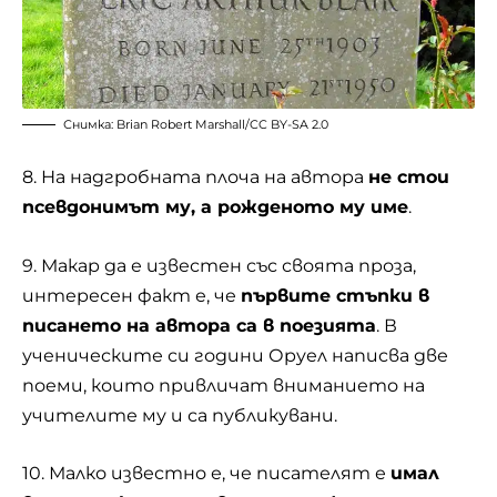
Снимка: Brian Robert Marshall/
CC BY-SA 2.0
8. На надгробната плоча на автора
не стои
псевдонимът му, а рожденото му име
.
9. Макар да е известен със своята проза,
интересен факт е, че
първите стъпки в
писането на автора са в поезията
. В
ученическите си години Оруел написва две
поеми, които привличат вниманието на
учителите му и са публикувани.
10. Малко известно е, че писателят е
имал