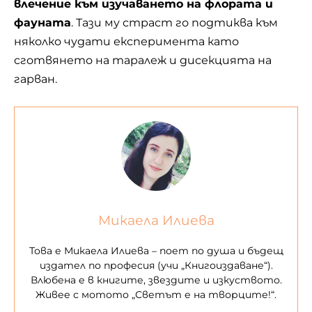
влечение към изучаването на флората и
фауната
. Тази му страст го подтиква към
няколко чудати експеримента като
сготвянето на таралеж и дисекцията на
гарван.
Микаела Илиева
Това е Микаела Илиева – поет по душа и бъдещ
издател по професия (учи „Книгоиздаване“).
Влюбена е в книгите, звездите и изкуството.
Живее с мотото „Светът е на творците!“.