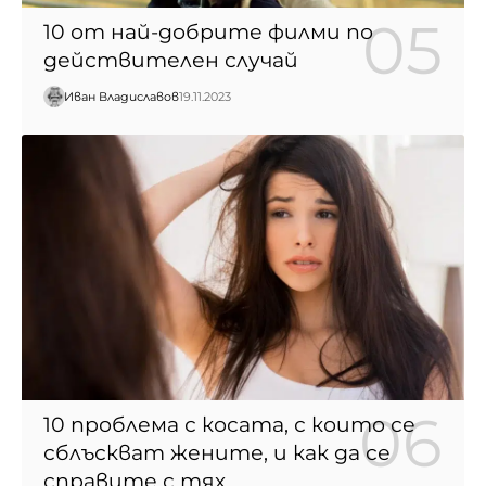
10 от най-добрите филми по
действителен случай
Иван Владиславов
19.11.2023
10 проблема с косата, с които се
сблъскват жените, и как да се
справите с тях