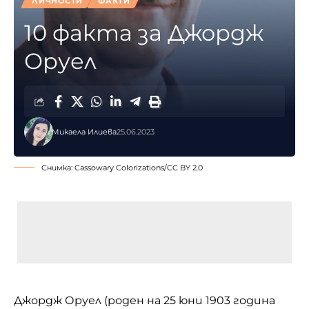
ЛИЧНОСТИ
ФАКТИ
10 факта за Джордж
Оруел
Микаела Илиева
25.06.2023
Снимка:
Cassowary Colorizations
/
CC BY 2.0
Джордж Оруел (роден на 25 юни 1903 година