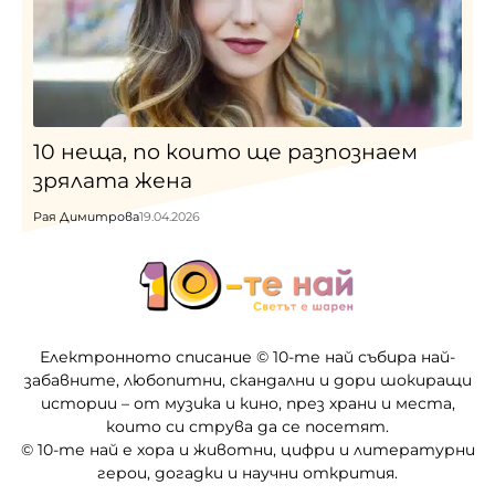
10 неща, по които ще разпознаем
зрялата жена
Рая Димитрова
19.04.2026
Електронното списание © 10-те най събира най-
забавните, любопитни, скандални и дори шокиращи
истории – от музика и кино, през храни и места,
които си струва да се посетят.
© 10-те най е хора и животни, цифри и литературни
герои, догадки и научни открития.