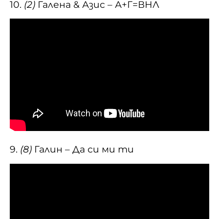
10.
(2)
Галена & Азис – А+Г=ВНЛ
9.
(8)
Галин – Да си ми ти