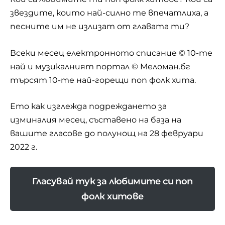
звездите, които най-силно те впечатлиха, а
песните им не излизат от главата ти?
Всеки месец електронното списание
© 10-те
най
и музикалният портал © Меломан.бг
търсят 10-те най-горещи поп фолк хита.
Ето как изглежда подреждането за
изминалия месец, съставено на база на
вашите гласове до полунощ на 28 февруари
2022 г.
Гласувай тук за любимите си поп
фолк хитове