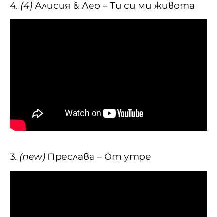
4.
(4)
Алисия & Лео – Ти си ми живота
3.
(new)
Преслава – От утре