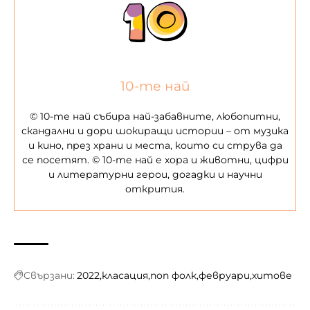
10-те най
© 10-те най събира най-забавните, любопитни,
скандални и дори шокиращи истории – от музика
и кино, през храни и места, които си струва да
се посетят. © 10-те най е хора и животни, цифри
и литературни герои, догадки и научни
открития.
Свързани:
2022
класация
поп фолк
февруари
хитове