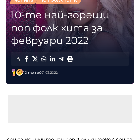
HOT HITS
ПОП ФОЛК ТОП 10
10-те най-горещи
поп фолк хита за
февруари 2022
10-те най
01.03.2022
Кои са любимите ти поп фолк хитове? Кои са