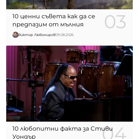
10 ценни съвета как да се
предпазим от мълния
Виктор Любомиров
09.08.2026
10 любопитни факта за Стиви
Уондър