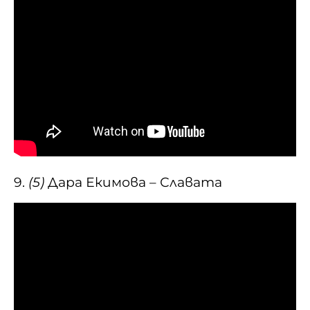
9.
(5)
Дара Екимова – Славата