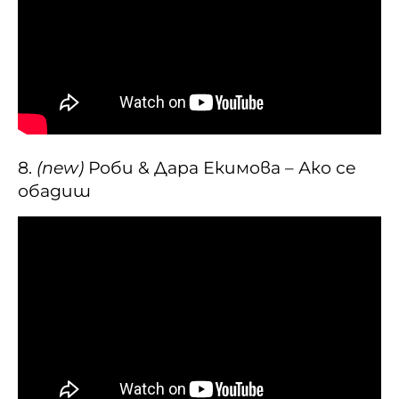
8.
(new)
Роби & Дара Екимова – Ако се
обадиш