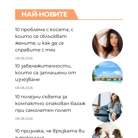
НАЙ-НОВИТЕ
10 проблема с косата, с
които се сблъскват
жените, и как да се
справите с тях
08.08.2026
10 забележителности,
които са заплашени от
изчезване
08.08.2026
10 полезни съвета за
компактно опакован багаж
при самолетен полет
08.08.2026
10 признака, че връзката ви
е токсична