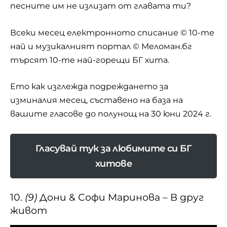
песните им не излизат от главата ти?
Всеки месец електронното списание
© 10-те
най
и музикалният портал © Меломан.бг
търсят 10-те най-горещи БГ хита.
Ето как изглежда подреждането за
изминалия месец, съставено на база на
вашите гласове до полунощ на 30 юни 2024 г.
Гласувай тук за любимите си БГ
хитове
10.
(9)
Дони & Софи Маринова – В друг
живот