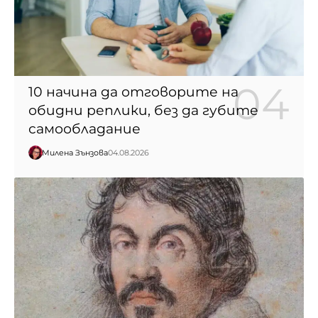
10 начина да отговорите на
обидни реплики, без да губите
самообладание
Милена Зънзова
04.08.2026