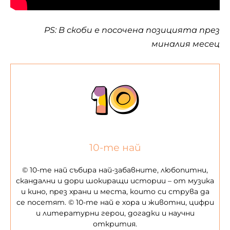
PS: В скоби е посочена позицията през
миналия месец
10-те най
© 10-те най събира най-забавните, любопитни,
скандални и дори шокиращи истории – от музика
и кино, през храни и места, които си струва да
се посетят. © 10-те най е хора и животни, цифри
и литературни герои, догадки и научни
открития.