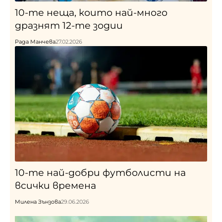
10-те неща, които най-много
дразнят 12-те зодии
Рада Манчева
27.02.2026
10-те най-добри футболисти на
всички времена
Милена Зънзова
29.06.2026