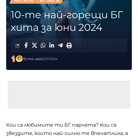
HOT HITS
БГ ТОП 10
10-те най-горещи БГ
хита за юни 2024
10-те най
02.07.2024
Кои са любимите ти БГ парчета? Кои са
звездите, които най-силно те впечатлиха, а