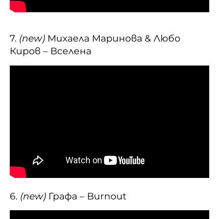
7.
(new)
Михаела Маринова & Любо
Киров – Вселена
6.
(new)
Графа – Burnout