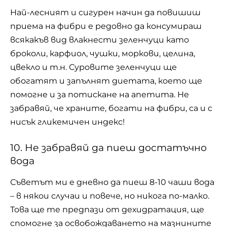
Най-лесният и сигурен начин да повишиш
приема на фибри е редовно да консумираш
всякакъв вид влакнести зеленчуци като
броколи, карфиол, чушки, моркови, целина,
цвекло и т.н. Суровите зеленчуци ще
обогатят и запълнят диетата, което ще
помогне и за потискане на апетита. Не
забравяй, че храните, богати на фибри, са и с
нисък гликемичен индекс!
10. Не забравяй да пиеш достатъчно
вода
Съветът ми е дневно да пиеш 8-10 чаши
вода
– в някои случаи и повече, но никога по-малко.
Това ще те предпази от дехидратация, ще
спомогне за освобождаването на мазнините