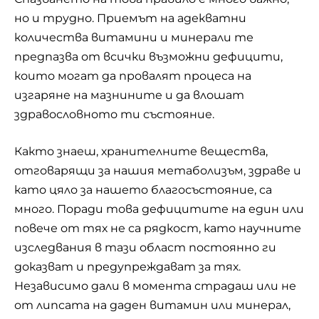
но и трудно. Приемът на адекватни
количества витамини и минерали те
предпазва от всички възможни дефицити,
които могат да провалят процеса на
изгаряне на мазнините и да влошат
здравословното ти състояние.
Както знаеш, хранителните вещества,
отговарящи за нашия метаболизъм, здраве и
като цяло за нашето благосъстояние, са
много. Поради това дефицитите на един или
повече от тях не са рядкост, като научните
изследвания в тази област постоянно ги
доказват и предупреждават за тях.
Независимо дали в момента страдаш или не
от липсата на даден витамин или минерал,