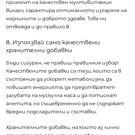
приемът на качествен мултивитамин
винаги гарантира оптималното изгаряне на
мазнините и доброто здраве. Това ни
отвежда и до правило 8.
8. Използвай само качествени
хранителни добавки
Бъди сигурен, че правиш правилния избор!
Качествените добавки са тези, които са в
състояние да ускорят метаболизма, да
повишат енергията, да предотвратят
загубата на мускулна маса и да потиснат
апетита, но същевременно да не съдържат
вредни подсладители и съставки.
Хранителните добавки, на които аз лично