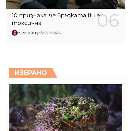
10 признака, че връзката ви е
токсична
Милена Зънзова
07.08.2026
ИЗБРАНО