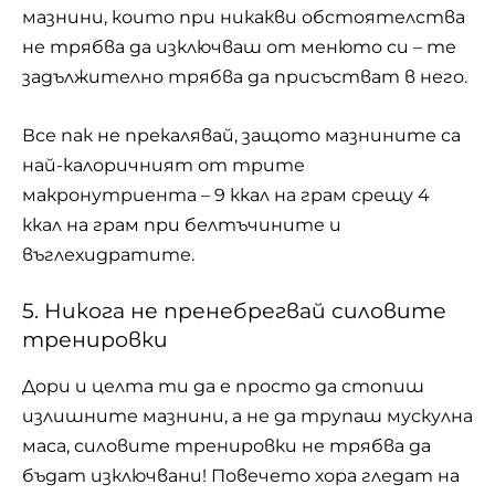
мазнини, които при никакви обстоятелства
не трябва да изключваш от менюто си – те
задължително трябва да присъстват в него.
Все пак не прекалявай, защото мазнините са
най-калоричният от трите
макронутриента – 9 ккал на грам срещу 4
ккал на грам при белтъчините и
въглехидратите.
5. Никога не пренебрегвай силовите
тренировки
Дори и целта ти да е просто да стопиш
излишните мазнини, а не да трупаш мускулна
маса, силовите тренировки не трябва да
бъдат изключвани! Повечето хора гледат на