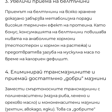
3. Увеличи приема на белтъчини
Приемът на белтъчини на всяко
хранене
доказано забързва метаболизма поради
високия термичен ефект на протеина. Като
бонус, консумацията на белтъчини повишава
нивата на анаболните хормони
(тестостерон и хормон на растежа) и
предотвратява загуба на мускулна маса по
време на калориен дефицит.
4. Елиминирай трансмазнините и
приемай достатъчно „добри“ мазнини
Замести смъртоносните трансмазнини с
полиненаситени (мазна риба, ленено и
орехово масло) и мононенаситени мазнини
(зехтин, авокадо, ядки). Това са „добрите“