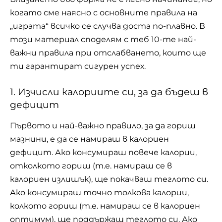
когато сме наясно с основните правила на
„играта“ всичко се случва доста по-плавно. В
този материал споделям с теб 10-те най-
важни правила при отслабването, които ще
ти гарантират сигурен успех.
1. Изчисли калориите си, за да бъдеш в
дефицит
Първото и най-важно правило, за да гориш
мазнини, е да се намираш в калориен
дефицит. Ако консумираш повече калории,
отколкото гориш (т.е. намираш се в
калориен излишък), ще покачваш теглото си.
Ако консумираш точно толкова калории,
колкото гориш (т.е. намираш се в калориен
оптимум), ще поддържаш теглото си. Ако