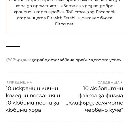
хора да променят живота си чрез по-добро
хранене и тренировки. Той стои зад Facebook
страницата Fit with Strahil и фитнес блога
Fitbg.net.
Свързани:
здраве
отслабване
правила
спорт
успех
ПРЕДИШНА
СЛЕДВАЩА
10 искрени и лични
10 любопитни
коледни послания и
факта за филма
10 любими песни за
„Клифърд, голямото
любими хора
червено куче“