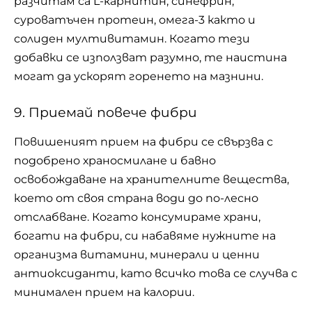
разчитам са L-карнитин, синефрин,
суроватъчен протеин, омега-3 както и
солиден мултивитамин. Когато тези
добавки се използват разумно, те наистина
могат да ускорят горенето на мазнини.
9. Приемай повече фибри
Повишеният прием на фибри се свързва с
подобрено храносмилане и бавно
освобождаване на хранителните вещества,
което от своя страна води до по-лесно
отслабване. Когато консумираме храни,
богати на фибри, си набавяме нужните на
организма витамини, минерали и ценни
антиоксиданти, като всичко това се случва с
минимален прием на калории.