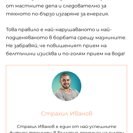
от мастните депа и следователно за
тяхното по-бързо изгаряне за енергия.
Това правило е най-нарушаваното и най-
подценяваното в борбата срещу мазнините.
Не забравяй, че повишеният прием на
белтъчини изисква и по-голям прием на вода!
Страхил Иванов
Страхил Иванов е един от най-успешните
фитнес треньори в България, помогнал на хиляди