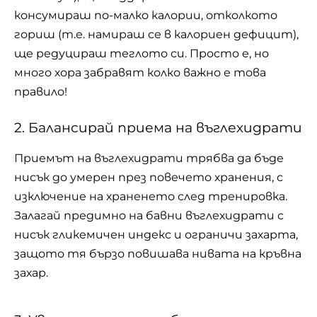
консумираш по-малко калории, отколкото
гориш (т.е. намираш се в калориен дефицит),
ще редуцираш теглото си. Просто е, но
много хора забравят колко важно е това
правило!
2. Балансирай приема на въглехидрати
Приемът на въглехидрати трябва да бъде
нисък до умерен през повечето хранения, с
изключение на храненето след тренировка.
Залагай предимно на бавни въглехидрати с
нисък гликемичен индекс и ограничи захарта,
защото тя бързо повишава нивата на кръвна
захар.