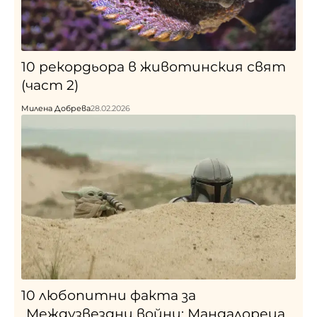
10 рекордьора в животинския свят
(част 2)
Милена Добрева
28.02.2026
10 любопитни факта за
„Междузвездни войни: Мандалореца