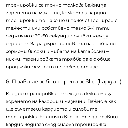
тренировки
са точно толкова важни за
горенето на мазнини, колкото и кардио
тренировките – ако не и повече! Тренирай с
тежести или собствено тегло 3-4 пъти
седмично с 30-60 секунди почивки между
сериите. За да държиш нивата на анаболни
хормони високи и нивата на катаболни –
ниски, тренировката трябва да е с обща
продължителност не повече от час.
6. Прави аеробни тренировки (кардио)
Кардио тренировките също са ключови за
горенето на калории и мазнини. Важно е как
ще съчетаеш кардиото и силовите
тренировки. Единият вариант е да правиш
кардио веднага след силова тренировка.