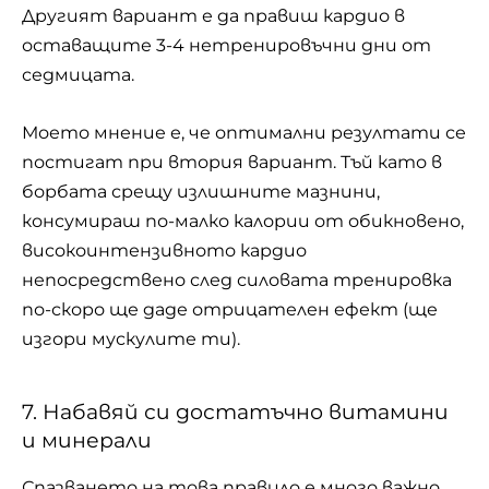
Другият вариант е да правиш кардио в
оставащите 3-4 нетренировъчни дни от
седмицата.
Моето мнение е, че оптимални резултати се
постигат при втория вариант. Тъй като в
борбата срещу излишните мазнини,
консумираш по-малко калории от обикновено,
високоинтензивното кардио
непосредствено след силовата тренировка
по-скоро ще даде отрицателен ефект (ще
изгори мускулите ти).
7. Набавяй си достатъчно витамини
и минерали
Спазването на това правило е много важно,