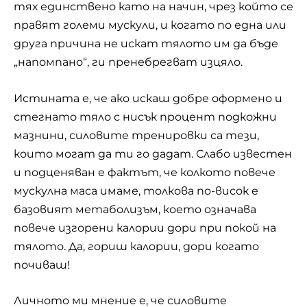
тях единствено като на начин, чрез който се
правят големи мускули, и когато по една или
друга причина не искат тялото им да бъде
„напомпано“, ги пренебрегват изцяло.
Истината е, че ако искаш добре оформено и
стегнато тяло с нисък процент подкожни
мазнини, силовите тренировки са тези,
които могат да ти го дадат. Слабо известен
и подценяван е фактът, че колкото повече
мускулна маса имаме, толкова по-висок е
базовият метаболизъм, което означава
повече изгорени калории дори при покой на
тялото. Да, гориш калории, дори когато
почиваш!
Личното ми мнение е, че
силовите