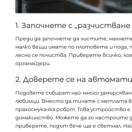
1. Започнете с „разчистване
Преди да започнете да чистите, махнете
малко вещи имате по плотовете и пода, т
лесно се почиства. Приберете всичко, ко
органайзери.
2. Доверете се на автомати
Подовете събират най-много замърсявани
любимци. Вместо да тичате с метлата в
прахосмукачка робот
. Това устройство е
домакинство. Можете да го настроите да
приберете, подът вече ще е светнал. 