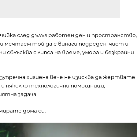
ивка след дълъг работен ден и пространство,
ки мечтаем той да е винаги подреден, чист и
 сблъсква с липса на време, умора и безкрайни
зупречна хигиена вече не изисква да жертвате
 и няколко технологични помощници,
иятна задача.
мирате дома си.