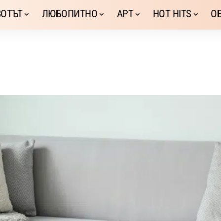
ОТЪТ
ЛЮБОПИТНО
АРТ
HOT HITS
О