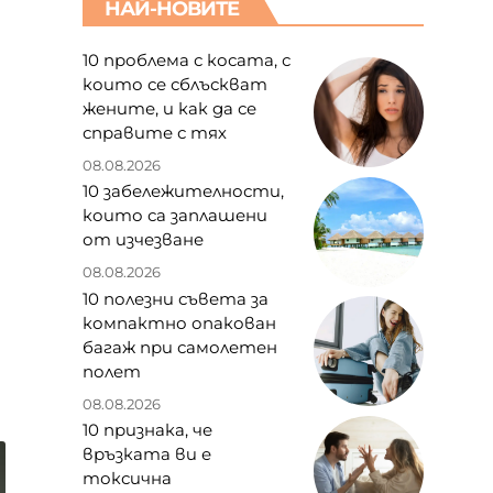
НАЙ-НОВИТЕ
10 проблема с косата, с
които се сблъскват
жените, и как да се
справите с тях
08.08.2026
10 забележителности,
които са заплашени
от изчезване
08.08.2026
10 полезни съвета за
компактно опакован
багаж при самолетен
полет
08.08.2026
10 признака, че
връзката ви е
токсична