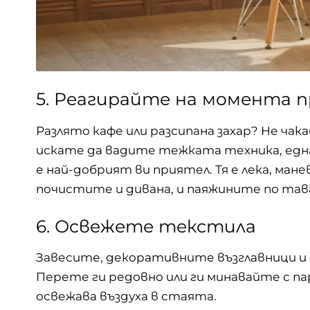
5. Реагирайте на момента 
Разлято кафе или разсипана захар? Не чака
искате да вадите тежката техника, едн
е най-добрият ви приятел. Тя е лека, мане
почистите и дивана, и паяжините по тава
6. Освежете текстила
Завесите, декоративните възглавници и 
Перете ги редовно или ги минавайте с пар
освежава въздуха в стаята.