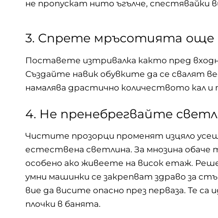
не пропускат нито ъгълче, спестявайки ви
3. Спрете мръсотията още 
Поставете изтривалка както пред входн
Създайте навик обувките да се свалят ве
намалява драстично количеството кал и 
4. Не пренебрегвайте свет
Чистите прозорци променят изцяло усещ
естествена светлина. За мнозина обаче т
особено ако живеете на висок етаж. Реш
умни машинки се закрепват здраво за стък
вие да висите опасно през перваза. Те са 
плочки в банята.