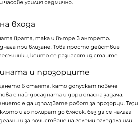
 часове усилия седмично.
на входа
ата врата, така и вътре в антрето.
днага при влизане. Това просто действие
песъчинки, които се разнасят из стаите.
лината и прозорците
ането в стаята, като допускат повече
ова е най-досадната и дори опасна задача,
ението е да използвате
робот за прозорци
. Тези
лото и го полират до блясък, без да се налага
идеални и за почистване на големи огледала или