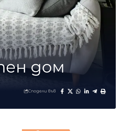
тен дом
Сподели във