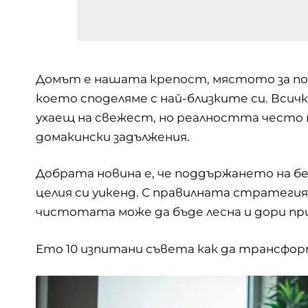
Домът е нашата крепост, мястото за поч
което споделяме с най-близките си. Всич
ухаещ на свежест, но реалността често ни
домакински задължения.
Добрата новина е, че поддържането на бе
целия си уикенд. С правилната стратегия
чистотата може да бъде лесна и дори пр
Ето 10 изпитани съвета как да трансфор