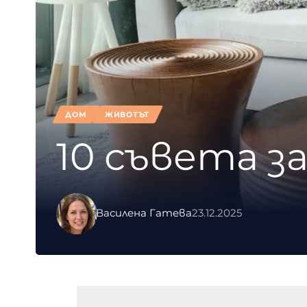
ДОМ
ЖИВОТЪТ
10 съвета з
Василена Гатева
23.12.2025