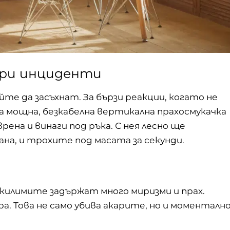
при инциденти
йте да засъхнат. За бързи реакции, когато не
а мощна, безкабелна
вертикална прахосмукачка
врена и винаги под ръка. С нея лесно ще
на, и трохите под масата за секунди.
килимите задържат много миризми и прах.
а. Това не само убива акарите, но и моменталн