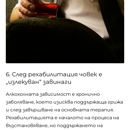
6. След рехабилитация човек е
„излекуван“ завинаги
Алкохолната зависимост е хронично
заболяване, което изисква поддържаща грижа
и след завършване на основната терапия.
Рехабилитацията е началото на процеса на
възстановяване, но поддържането на