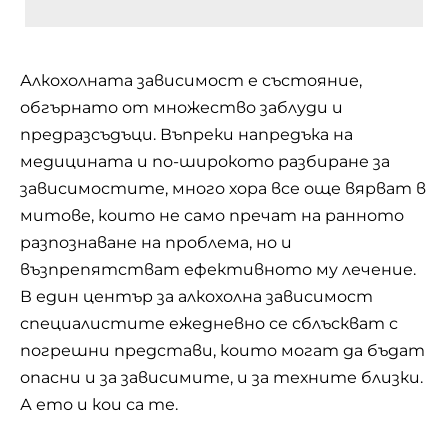
Алкохолната зависимост е състояние,
обгърнато от множество заблуди и
предразсъдъци. Въпреки напредъка на
медицината и по-широкото разбиране за
зависимостите, много хора все още вярват в
митове, които не само пречат на ранното
разпознаване на проблема, но и
възпрепятстват ефективното му лечение.
В един
център за алкохолна зависимост
специалистите ежедневно се сблъскват с
погрешни представи, които могат да бъдат
опасни и за зависимите, и за техните близки.
А ето и кои са те.