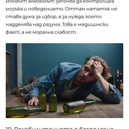
момент алкохолът започва да контролира
мозъка и поведението. Оттам нататък не
става дума за избор, а за нужда, която
надделява над разума. Това е медицински
факт, а не морална слабост.