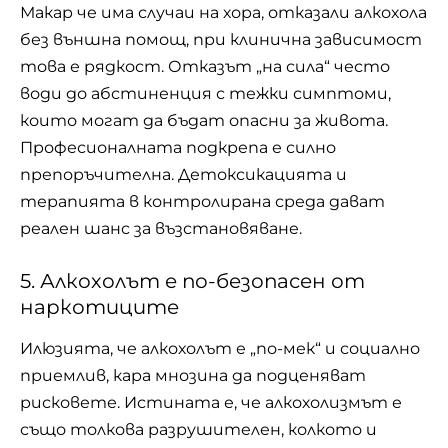
Макар че има случаи на хора, отказали алкохола
без външна помощ, при клинична зависимост
това е рядкост. Отказът „на сила“ често
води до абстиненция с тежки симптоми,
които могат да бъдат опасни за живота.
Професионалната подкрепа е силно
препоръчителна. Детоксикацията и
терапията в контролирана среда дават
реален шанс за възстановяване.
5. Алкохолът е по-безопасен от
наркотиците
Илюзията, че алкохолът е „по-мек“ и социално
приемлив, кара мнозина да подценяват
рисковете. Истината е, че алкохолизмът е
също толкова разрушителен, колкото и