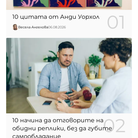
10 цитата от Анди Уорхол
Весела Ангелова
06.08.2026
10 начина да отговорите на
обидни реплики, без да губите
самообладание