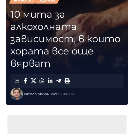
ЖИВОТЪТ
ЗДРАВЕ
10 мита за
алкохолната
зависимост, в които
хората все още
вярват
Виктор Любомиров
02.08.2026