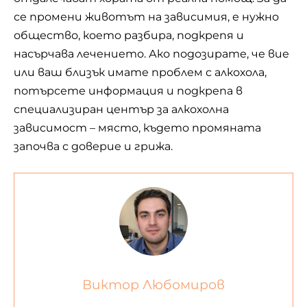
се промени животът на зависимия, е нужно
общество, което разбира, подкрепя и
насърчава лечението. Ако подозирате, че вие
или ваш близък имате проблем с алкохола,
потърсете информация и подкрепа в
специализиран център за алкохолна
зависимост – място, където промяната
започва с доверие и грижа.
Виктор Любомиров