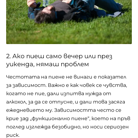
2. Ако пиеш само вечер или през
уикенда, нямаш проблем
Честотата на пиене не винаги е показател
за зависимост. Важно е как човек се чувства,
когато не пие, дали изпитва нужда от
алкохол, за да се отпусне, и дали това засяга
ежедневието му. Зависимостта често се
крие зад „функционално пиене“, което на пръв
поглед изглежда безобидно, но носи сериозен
риск.