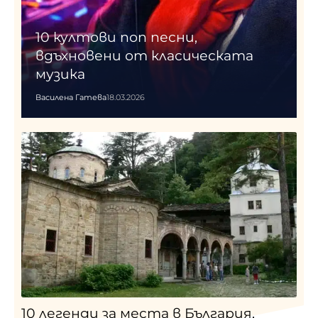
10 култови поп песни,
вдъхновени от класическата
музика
Василена Гатева
18.03.2026
10 легенди за места в България,