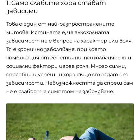
1. Само слабите хора стават
зависими
Това е един от най-разпространените
митове. Истината е, че алкохолната
зависимост не е въпрос на характер или воля.
Тя е хронично заболяване, при което
комбинация от генетични, психологически и
социални фактори играе роля. Много силни,
способни и успешни хора също страдат от
зависимости. Невъзможността да спреш сам
не е слабост, а симптом на заболяване.