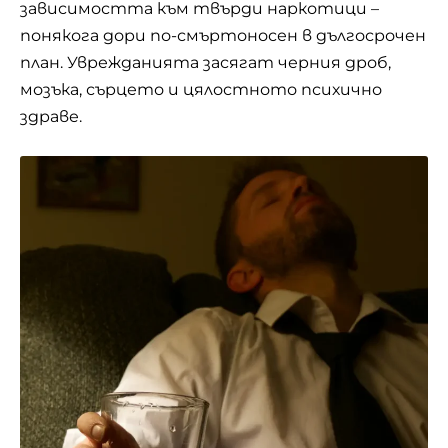
зависимостта към твърди наркотици –
понякога дори по-смъртоносен в дългосрочен
план. Уврежданията засягат черния дроб,
мозъка, сърцето и цялостното психично
здраве.