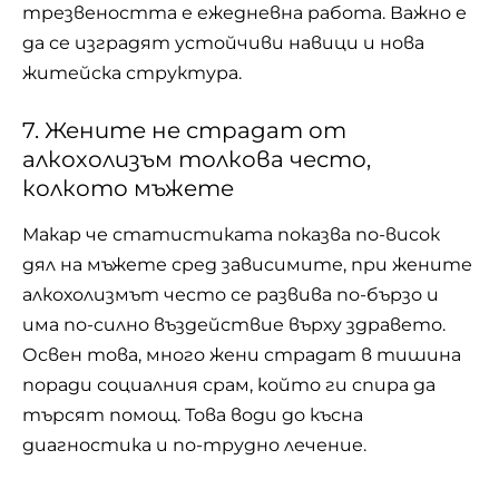
трезвеността е ежедневна работа. Важно е
да се изградят устойчиви навици и нова
житейска структура.
7. Жените не страдат от
алкохолизъм толкова често,
колкото мъжете
Макар че статистиката показва по-висок
дял на мъжете сред зависимите, при жените
алкохолизмът често се развива по-бързо и
има по-силно въздействие върху здравето.
Освен това, много жени страдат в тишина
поради социалния срам, който ги спира да
търсят помощ. Това води до късна
диагностика и по-трудно лечение.