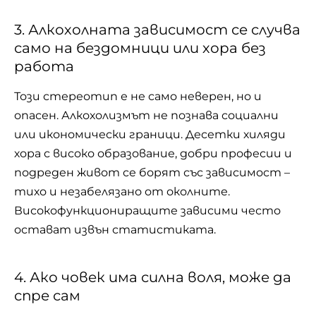
3. Алкохолната зависимост се случва
само на бездомници или хора без
работа
Този стереотип е не само неверен, но и
опасен. Алкохолизмът не познава социални
или икономически граници. Десетки хиляди
хора с високо образование, добри професии и
подреден живот се борят със зависимост –
тихо и незабелязано от околните.
Високофункциониращите зависими често
остават извън статистиката.
4. Ако човек има силна воля, може да
спре сам