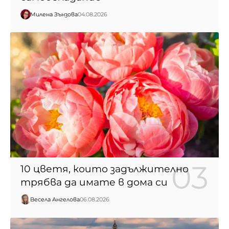
Милена Зънзова
04.08.2026
10 цветя, които задължително
трябва да имате в дома си
Весела Ангелова
06.08.2026