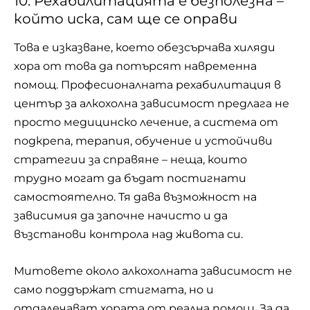
10. Рехабилитацията е безполезна –
който иска, сам ще се оправи
Това е изказване, което обезсърчава хиляди
хора от това да потърсят навременна
помощ. Професионалната рехабилитация в
център за алкохолна зависимост предлага не
просто медицинско лечение, а система от
подкрепа, терапия, обучение и устойчиви
стратегии за справяне – неща, които
трудно могат да бъдат постигнати
самостоятелно. Тя дава възможност на
зависимия да започне начисто и да
възстанови контрола над живота си.
Митовете около алкохолната зависимост не
само поддържат стигмата, но и
отдалечават хората от реална помощ. За да