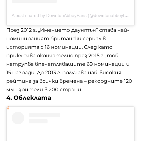
A post shared by DowntonAbbeyFans (@downtonabbeyfanssp)
През 2012 г. „Имението Даунтън“ става най-
номинираният британски сериал в
историята с 16 номинации. След като
приключва окончателно през 2015 г., той
натрупва впечатляващите 69 номинации и
15 награди. До 2013 г. получава най-високия
рейтинг за всички времена – рекордните 120
млн. зрители в 200 страни.
4. Облеклата