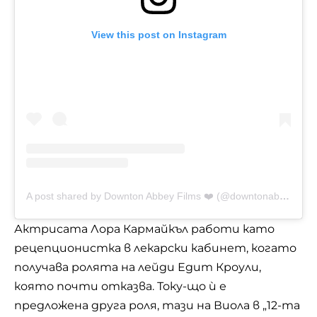
View this post on Instagram
A post shared by Downton Abbey Films ❤️ (@downtonabbeyfilms)
Актрисата Лора Кармайкъл работи като
рецепционистка в лекарски кабинет, когато
получава ролята на лейди Едит Кроули,
която почти отказва. Току-що ѝ е
предложена друга роля, тази на Виола в „12-та