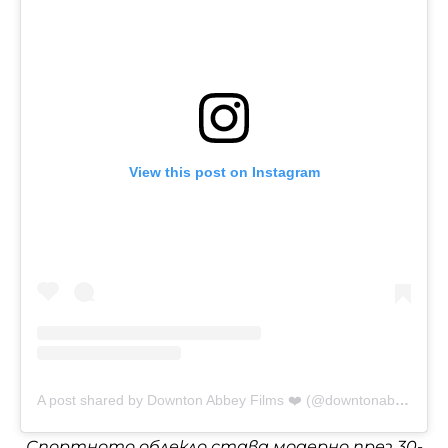
View this post on Instagram
A post shared by Downton Abbey Films ❤️ (@downtonabbeyfilms)
„
Спортното облекло става модерно през 30-