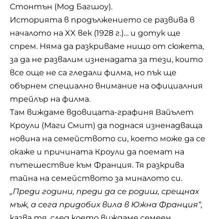
Стонтън (Мод Багшоу).
Историята в продължението се развива в
началото на XX век (1928 г.)… и дотук ще
спрем. Няма да разкриваме нищо от сюжета,
за да не развалим изненадата за тези, които
все още не са гледали филма, но пък ще
обърнем специално внимание на официалния
трейлър на филма.
Там виждаме вдовицата-графиня Вайълет
Кроули (Маги Смит) да поднася изненадваща
новина на семейството си, което може да се
окаже и причината Кроули да поемат на
пътешествие към Франция. Тя разкрива
тайна на семейството за миналото си.
„Преди години, преди да се родиш, срещнах
мъж, а сега придобих вила в Южна Франция“,
казва тя, след което виждаме семеен