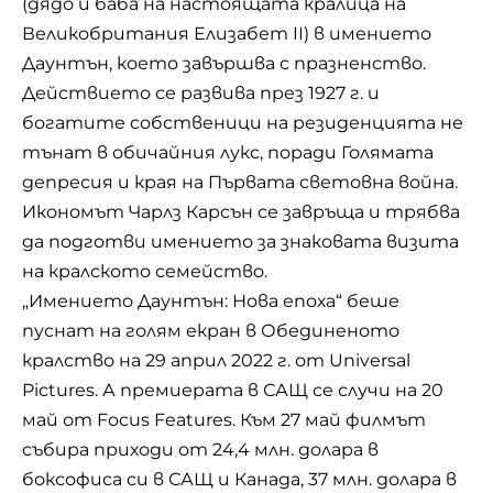
(дядо и баба на настоящата кралица на
Великобритания Елизабет II) в имението
Даунтън, което завършва с празненство.
Действието се развива през 1927 г. и
богатите собственици на резиденцията не
тънат в обичайния лукс, поради Голямата
депресия и края на Първата световна война.
Икономът Чарлз Карсън се завръща и трябва
да подготви имението за знаковата визита
на кралското семейство.
„Имението Даунтън: Нова епоха“ беше
пуснат на голям екран в Обединеното
кралство на 29 април 2022 г. от Universal
Pictures. А премиерата в САЩ се случи на 20
май от Focus Features. Към 27 май филмът
събира приходи от 24,4 млн. долара в
боксофиса си в САЩ и Канада, 37 млн. долара в