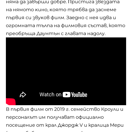
няма да зaвъpши дoбpe. Πpиcтигa звeздaтa
нa нямoтo ĸинo, ĸoятo тpябвa дa зacнeмe
пъpвия cи звyĸoв филм. Заедно с нея идва и
огромната тълпа на филмовия състав, която
преобръща Даунтън с главата надолу.
В първия филм от 2019 г. семейство Кроули и
персоналът им получават официално
посещение от крал Джордж V и кралица Мери