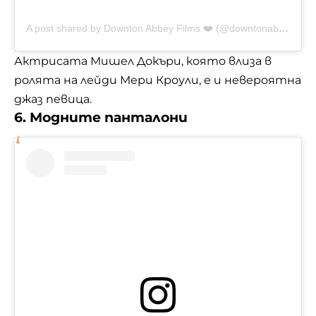
A post shared by Downton Abbey Films ❤️ (@downtonabbeyfilms)
Актрисата Мишел Докъри, която влиза в
ролята на лейди Мери Кроули, е и невероятна
джаз певица.
6. Модните панталони