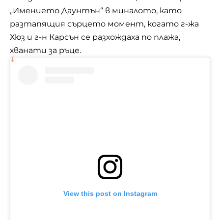
„Имението Даунтън“ в миналото, като
разтапящия сърцето момент, когато г-жа
Хюз и г-н Карсън се разхождаха по плажа,
хванати за ръце.
View this post on Instagram