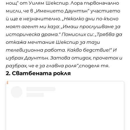
нощ“ от
Уилям Шекспир
. Лора първоначално
мисли, че в „Имението Даунтън“ участието
ѝ ще е незначително.
„Няколко дни по-късно
моят агент ми каза: „Имаш прослушване за
историческа драма.“ Помислих си: „Трябва да
откажа мечтания Шекспир за тази
телевизионна работа. Какво бедствие!“ И
избрах Даунтън. Затова отидох, прочетох и
разбрах, че е за главна роля“
,споделя тя.
2. Сватбената рокля