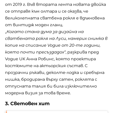
от 2019 г. Във втората лента новата двойка
се отправя към олтара и се оказва, че
великолепната сватбена рокля е вдъхновена
от винтидж моден гланц.
„
Когато стана дума за дизайна на
сватбената рокля на Луси, намерих снимка в
копие на списание Vogue от 20-те години,
която почти пресъздадох“
, разкрива пред
Vogue UK Анна Робинс, която проектира
костюмите на актьорския състав. С
прозрачни ръкави, деколте-лодка и сребърна
нишка, бродирана върху сатен, роклята с
отпусната талия би била изключително
модерна визия за това време.
3. Световен хит