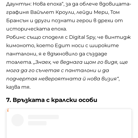
Даунтън: Нова епоха“, за да облече вдовицата-
графиня Вайълет Кроули, лейди Мери, Том
Брансън и други познати герои в дрехи от
историческата епоха.
Робинс също споделя с Digital Spy, че винтидж
кимоното, което Едит носи с широките
панталони, я е вдъхновило да създаде
тоалета.
„Знаех, че веднага щом го видя, ще
мога да го съчетая с панталони и да
подчертая невероятната й нова визия“
,
казва тя.
7. Връзката с кралски особи