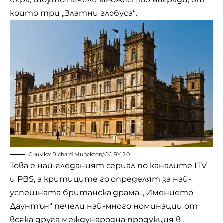
които три „Златни глобуса“.
Снимка:
Richard Munckton
/
CC BY 2.0
Това е най-гледаният сериал по каналите ITV
и PBS, а критиците го определят за най-
успешната британска драма. „Имението
Даунтън“ печели най-много номинации от
всяка друга международна продукция в