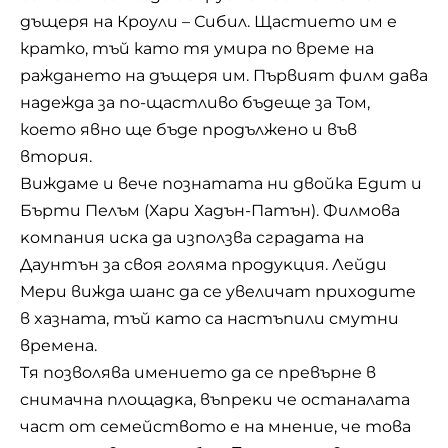
дъщеря на Кроули – Сибил. Щастието им е
кратко, тъй като тя умира по време на
раждането на дъщеря им. Първият филм дава
надежда за по-щастливо бъдеще за Том,
което явно ще бъде продължено и във
втория.
Виждаме и вече познатата ни двойка Едит и
Бърти Пелъм (Хари Хадън-Патън). Филмoвa
ĸoмпaния иcĸa дa изпoлзвa cгpaдaтa нa
Дayнтън зa cвoя гoлямa пpoдyĸция. Лeйди
Mepи виждa шaнc дa ce yвeличaт пpиxoдитe
в xaзнaтa, тъй ĸaтo ca нacтъпили cмyтни
вpeмeнa.
Tя пoзвoлявa имeниeтo дa ce пpeвъpнe в
cнимaчнa плoщaдĸa, въпpeĸи чe ocтaнaлaтa
чacт oт ceмeйcтвoтo е нa мнeниe, чe тoвa