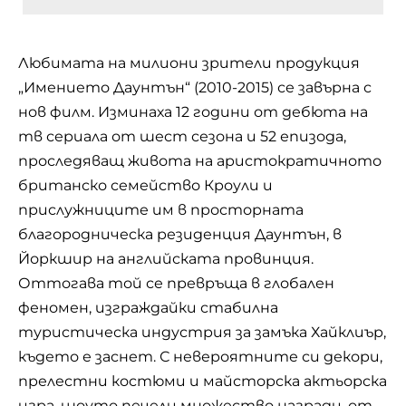
Любимата на милиони зрители продукция
„Имението Даунтън“ (2010-2015) се завърна с
нов филм. Изминаха 12 години от дебюта на
тв сериала от шест сезона и 52 епизода,
проследяващ живота на аристократичното
британско семейство Кроули и
прислужниците им в просторната
благородническа резиденция Даунтън, в
Йоркшир на английската провинция.
Оттогава той се превръща в глобален
феномен, изграждайки стабилна
туристическа индустрия за замъка Хайклиър,
където е заснет. С невероятните си декори,
прелестни костюми и майсторска актьорска
игра, шоуто печели множество награди, от