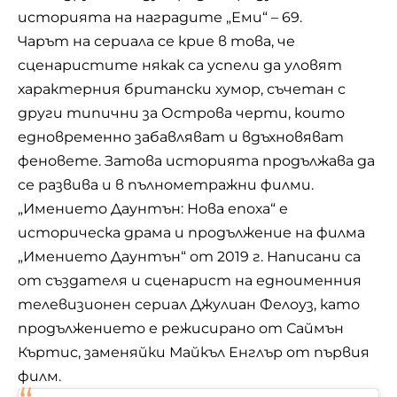
историята на наградите „Еми“ – 69.
Чарът на сериала се крие в това, че
сценаристите някак са успели да уловят
характерния британски хумор, съчетан с
други типични за Острова черти, които
едновременно забавляват и вдъхновяват
феновете. Затова историята продължава да
се развива и в пълнометражни филми.
„Имението Даунтън: Нова епоха“ е
историческа драма и продължение на филма
„Имението Даунтън“ от 2019 г. Написани са
от създателя и сценарист на едноименния
телевизионен сериал Джулиан Фелоуз, като
продължението е режисирано от Саймън
Къртис, заменяйки Майкъл Енглър от първия
филм.