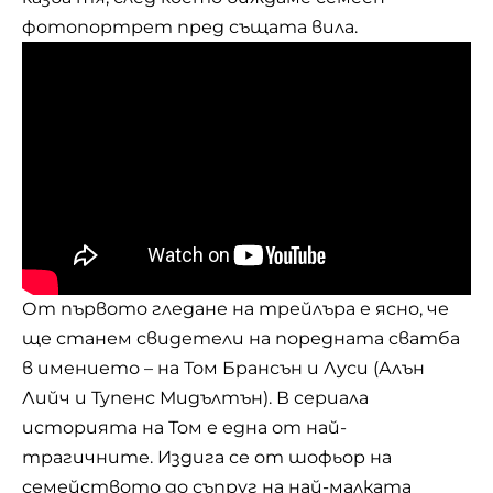
фотопортрет пред същата вила.
От първото гледане на трейлъра е ясно, че
ще станем свидетели на поредната сватба
в имението – на Том Брансън и Луси (Алън
Лийч и Тупенс Мидълтън). В сериала
историята на Том е една от най-
трагичните. Издига се от шофьор на
семейството до съпруг на най-малката