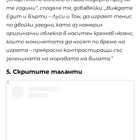
те години“
, споделя тя, добавяйки:
„Виждате
Едит и Бърти – Луси и Том, да играят тенис
по двойки заедно, като аз намерих
оригинални облекла в наситен кремав нюанс,
които момичетата да носят по време на
играта – прекрасно контрастиращи със
зеленината на моравата на вилата.”
5. Скритите таланти