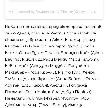
A post shared by Downton Abbey Films ❤️ (@downtonabbeyfilms)
Новите попълнения сред актьорския състав
са Хю Данси, Доминик Уест и Лора Хадък. На
екрана се завръщат и Джим Картър (Чарлз
Карсън), Хю Боневил (Робърт Кроули), Лора
Карлмайкъл (Едит Пелъм), Брендън Койл (Джон
Бейтс), Мишел Докъри (лейди Мери Талбът),
Кевин Дойл (Джоузеф Моузби), Елизабет
Макгавърн (Кора Кроули), Матю Гууд (Хенри
Талбът), Джоан Фрогат (Анна Бейтс), Филис
Лоугън (Елси Карсън), Лесли Никол (г-жа
Патмор), Софи Макшийра (Дейзи Паркър),
Пенелъпи Уилтън (Изабел Мъртън), Роб
Джеймс-Колиър (Томас Бароу), Имелда