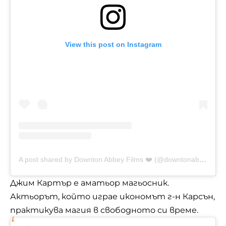
View this post on Instagram
A post shared by Downton Abbey Films ❤️ (@downtonabbeyfilms)
Джим Картър е аматьор магьосник.
Актьорът, който играе икономът г-н Карсън,
практикува магия в свободното си време.