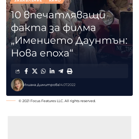
ЗАБАВЛЕНИЕ
КИНО
10 впечатляващи
факта за филма
„Имението Даунтън:
Нова епоха“
Илиана Димитрова
14.07.2022
© 2021 Focus Features LLC. All rights reserved.