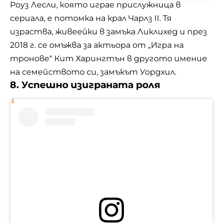
Роуз Лесли, която играе прислужница в
сериала, е потомка на крал Чарлз II. Тя
израства, живеейки в замъка Ликлихед и през
2018 г. се омъжва за актьора от „Игра на
тронове“
Кит Харингтън
в другото имение
на семейството си, замъкът Уордхил.
8. Успешно изиграната роля