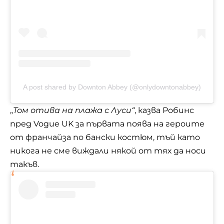
A post shared by Downton Abbey (@onlydowntonabbey)
„
Том отива на плажа с Луси“
, казва Робинс
пред Vogue UK за първата поява на героите
от франчайза по бански костюм, тъй като
никога не сме виждали някой от тях да носи
такъв.