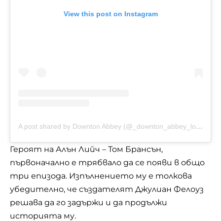
View this post on Instagram
A post shared by Downton Abbey (@_downton_abbey_lover_)
Героят на Алън Лийч – Том Брансън,
първоначално е трябвало да се появи в общо
три епизода. Изпълнението му е толкова
убедително, че създателят Джулиан Фелоуз
решава да го задържи и да продължи
историята му.