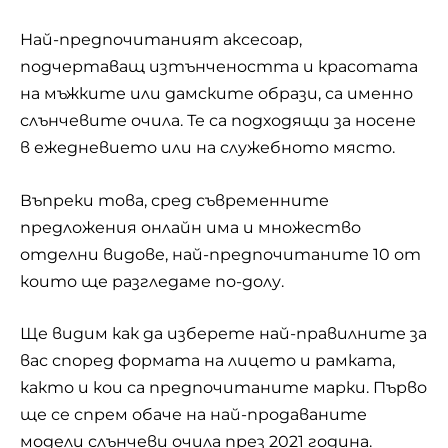
Най-предпочитаният аксесоар,
подчертаващ изтънчеността и красотата
на мъжките или дамските образи, са именно
слънчевите очила
. Те са подходящи за носене
в ежедневието или на служебното място.
Въпреки това, сред съвременните
предложения онлайн има и множество
отделни видове, най-предпочитаните 10 от
които ще разгледаме по-долу.
Ще видим как да изберете най-правилните за
вас според формата на лицето и рамката,
както и кои са предпочитаните марки. Първо
ще се спрем обаче на най-продаваните
модели слънчеви очила през 2021 година.