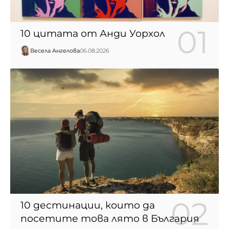
10 цитата от Анди Уорхол
Весела Ангелова
06.08.2026
10 дестинации, които да
посетите това лято в България