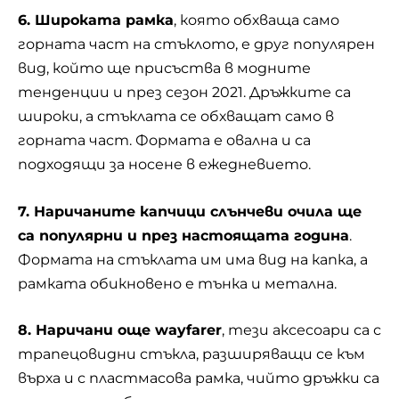
6. Широката рамка
, която обхваща само
горната част на стъклото, е друг популярен
вид, който ще присъства в модните
тенденции и през сезон 2021. Дръжките са
широки, а стъклата се обхващат само в
горната част. Формата е овална и са
подходящи за носене в ежедневието.
7. Наричаните капчици слънчеви очила ще
са популярни и през настоящата година
.
Формата на стъклата им има вид на капка, а
рамката обикновено е тънка и метална.
8. Наричани още wayfarer
, тези аксесоари са с
трапецовидни стъкла, разширяващи се към
върха и с пластмасова рамка, чийто дръжки са