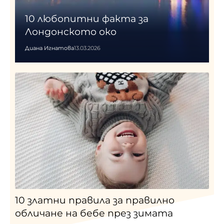
10 любопитни факта за
Лондонското око
Диана Игнатова
13.03.2026
10 златни правила за правилно
обличане на бебе през зимата