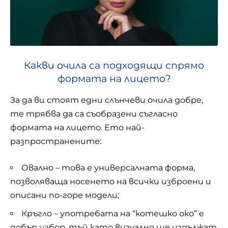
Какви очила са подходящи спрямо
формата на лицето?
За да ви стоят едни слънчеви очила добре,
те трябва да са съобразени съгласно
формата на лицето. Ето най-
разпространените:
Овално – това е универсалната форма,
позволяваща носенето на всички изброени и
описани по-горе модели;
Кръгло – употребата на “котешко око” е
добър избор, тъй като визуално ще издължат