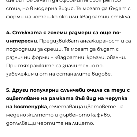
ще ви помогнат да оформите своя ретро
стил, но в модерна визия. Те могат да бъдат с
форми на котешко око или квадратни стъкла.
4. Стъклата с големи размери са още по-
интересни
. Предизвикват ангажираност и са
подходящи за срещи. Те могат да бъдат с
различни форми – квадратни, кръгли, овални.
При тях рамките са значително по-
забележими от на останалите видове.
5. Други популярни слънчеви очила са тези с
оцветяване на рамката във вид на черупка
на костенурка
, съчетаваща цветовете на
медено жълтото и дървеното кафяво,
допълващи чертите на лицето.