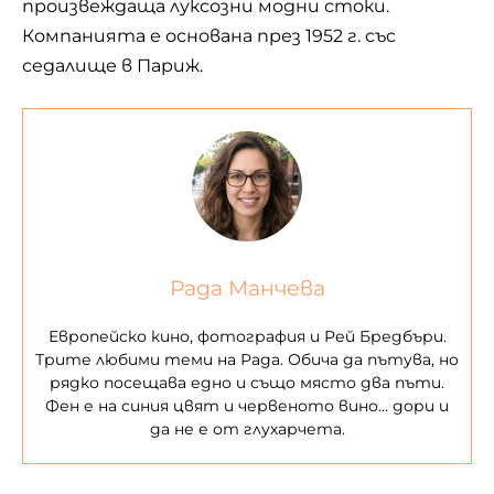
произвеждаща луксозни модни стоки.
Компанията е основана през 1952 г. със
седалище в Париж.
Рада Манчева
Европейско кино, фотография и Рей Бредбъри.
Трите любими теми на Рада. Обича да пътува, но
рядко посещава едно и също място два пъти.
Фен е на синия цвят и червеното вино… дори и
да не е от глухарчета.