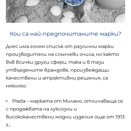
Кои са най-предпочитаните марки?
Днес има голям списък от различни марки
производители на слънчеви очила, но както
във всички други сфери, така и в тази
утвърдените брандове, произвеждащи
качествени и атрактивни решения, са
няколко:
Prada – марката от Милано, отличаваща се
с продажбата на луксозни и
висококачествени модни изделия още от 1913
г.;