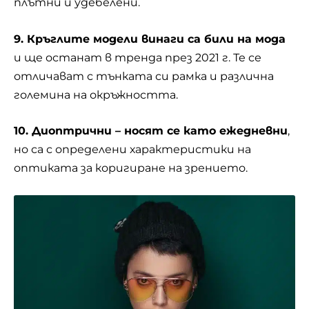
плътни и удебелени.
9. Кръглите модели винаги са били на мода
и ще останат в тренда през 2021 г. Те се
отличават с тънката си рамка и различна
големина на окръжността.
10. Диоптрични – носят се като ежедневни
,
но са с определени характеристики на
оптиката за коригиране на
зрението
.