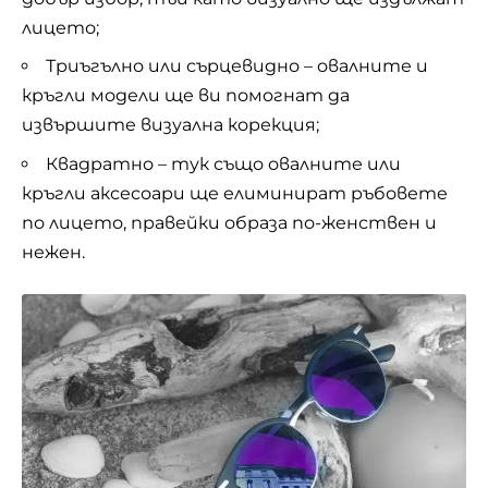
лицето;
Триъгълно или сърцевидно – овалните и
кръгли модели ще ви помогнат да
извършите визуална корекция;
Квадратно – тук също овалните или
кръгли аксесоари ще елиминират ръбовете
по лицето, правейки образа по-женствен и
нежен.