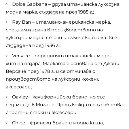
Dolce Gabbana – друга италианска луксозна
модна марка, създадена през 1985 г.;
Ray Ban – италиано-американска марка,
специализирана в производството на
луксозни модни стоки и слънчеви очила. Тя е
създадена през 1936 г.;
Versace – поредният италиански моден
хит на пазара. Марката е основана от Джани
Версаче през 1978 г. и се отличава с
производството на луксозни кожени
аксесоари;
Oakley – калифорнийски бранд, но със
седалище в Милано. Произвежда и разработва
спортни стоки и аксесоари;
Chloe – френски бранд и модна къща,