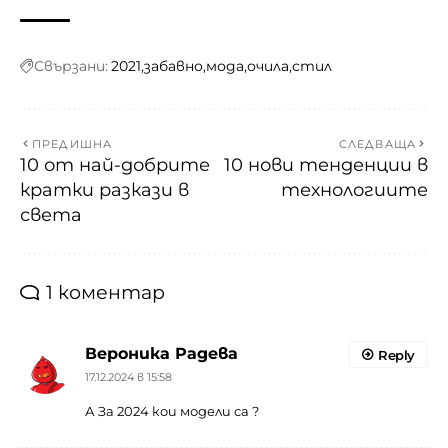
Свързани:
2021
забавно
мода
очила
стил
ПРЕДИШНА
СЛЕДВАЩА
10 от най-добрите
10 нови тенденции в
кратки разкази в
технологиите
света
1 коментар
Вероника Радева
Reply
17.12.2024 в 15:58
А За 2024 кои модели са ?