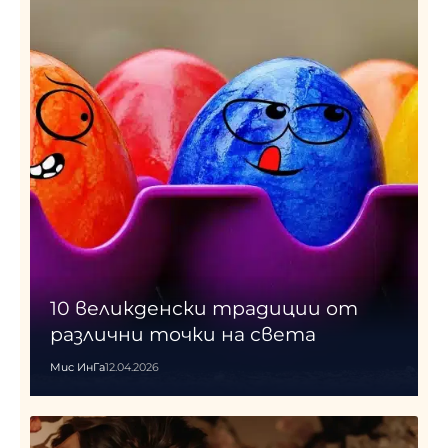
10 великденски традиции от
различни точки на света
Мис ИнГа
12.04.2026