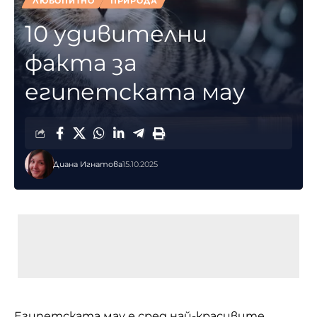
ЛЮБОПИТНО
ПРИРОДА
10 удивителни
факта за
египетската мау
Диана Игнатова
15.10.2025
Египетската мау е сред най-красивите