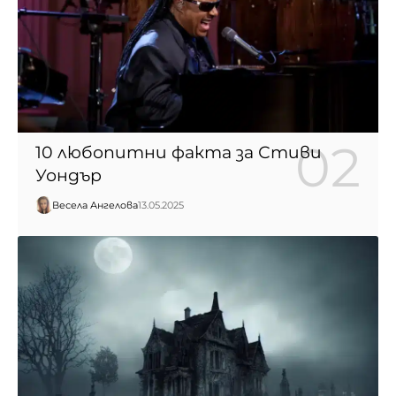
10 любопитни факта за Стиви
Уондър
Весела Ангелова
13.05.2025