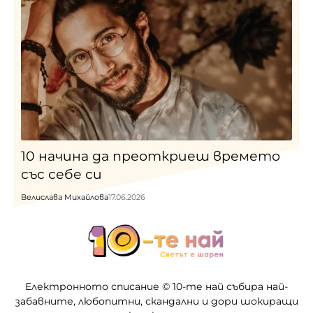
10 начина да преоткриеш времето
със себе си
Велислава Михайлова
17.06.2026
Електронното списание © 10-те най събира най-
забавните, любопитни, скандални и дори шокиращи