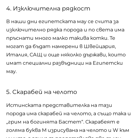
4. Изключителна рядкост
В наши дни египетската мау се счита за
изключително рядка порода и по света има
пръснати много малко такива котки. Те
могат да бъдат намерени в Швейцария,
Италия, САЩ и още няколко държави, които
имат специални развъдници на Египетски
мау.
5. Скарабей на челото
Истинската представителка на тази
порода има скарабей на челото, а също така и
„грим на богинята Бастет“. Скарабеят е
голяма буква М изрисувана на челото и W към