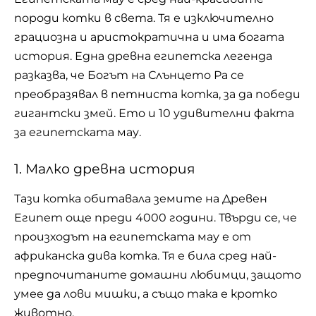
породи котки в света. Тя е изключително
грациозна и аристократична и има богата
история. Една древна египетска легенда
разказва, че Богът на Слънцето Ра се
преобразявал в петниста котка, за да победи
гигантски змей. Ето и 10 удивителни факта
за египетската мау.
1. Малко древна история
Тази котка обитавала земите на Древен
Египет още преди 4000 години. Твърди се, че
произходът на египетската мау е от
африканска дива котка. Тя е била сред най-
предпочитаните домашни любимци, защото
умее да лови мишки, а също така е кротко
животно.