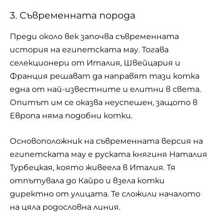
3. Съвременната порода
Преди около век започва съвременната
история на египетската мау. Тогава
селекционери от Италия, Швейцария и
Франция решават да направят тази котка
една от най-известните и елитни в света.
Опитът им се оказва неуспешен, защото в
Европа няма подобни
котки
.
Основоположник на съвременната версия на
египетската мау е руската княгиня Наталия
Турбецкая, която живеела в Италия. Тя
отпътувала до Кайро и взела котки
директно от улицата. Те сложили началото
на цяла родословна линия.