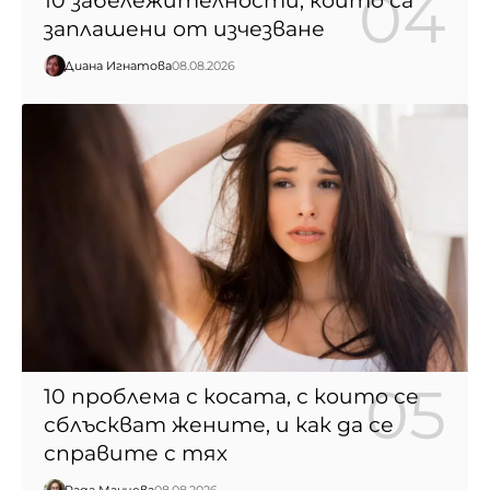
10 забележителности, които са
заплашени от изчезване
Диана Игнатова
08.08.2026
10 проблема с косата, с които се
сблъскват жените, и как да се
справите с тях