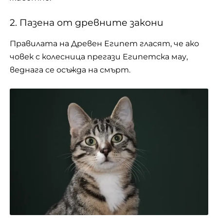
2. Пазена от древните закони
Правилата на Древен Египет гласят, че ако
човек с колесница прегази Египетска мау,
веднага се осъжда на смърт.