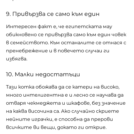
9. Привързва се само към един
Интересен факт е, че египетската мау
обикновено се привързва само към един човек
в
семейството
. Към останалите се отнася с
пренебрежение и в повечето случаи ги
избягва.
10. Малки недостатъци
Тази котка обожава да се катери на високо,
много интелигентна е и лесно се научава да
отваря чекмеджета и шкафове, без значение
на каква височина са. Ако случайно скриете
нейните играчки, е способна да прерови
всичките ви вещи, докато ги открие.