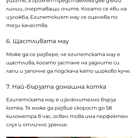
ушите, а гримът представлява две дълги
линии, очертаващи очите. Когато се яви на
изложба, Египетският мау се оценява по
тези качества.
6. Щастливата мау
Може да се разбере, че египетската мау е
щастлива, когато застане на задните си
лапи и започне да подскача като цирково куче.
7. Най-бързата домашна котка
Египетската мау е изключително бърза
котка. Тя може да развие скорост до 58
километра в час, освен това има перфектен
слух и отлично зрение.