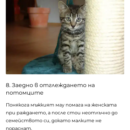
8. Заедно в отглеждането на
потомците
Понякога мъжкият мау помага на женската
при раждането, а после стои неотлъчно до
семейството си, докато малките не
пораснат.