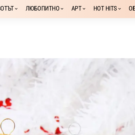
ОТЪТ
ЛЮБОПИТНО
АРТ
HOT HITS
О