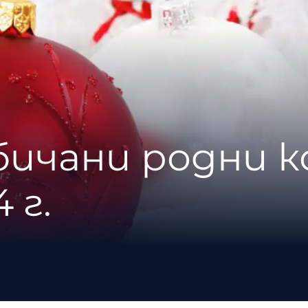
бичани родни 
 г.