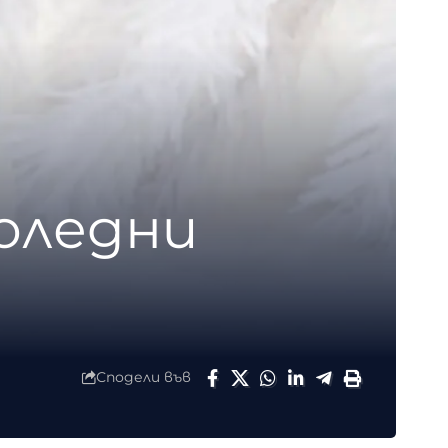
коледни
Сподели във