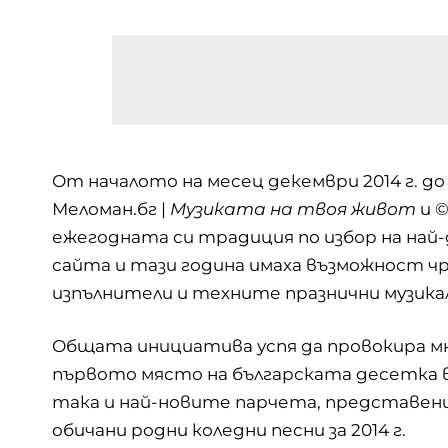
От началото на месец декември 2014 г. д
Меломан.бг |
Музиката на твоя живот
и 
ежегодната си традиция по избор на най
сайта и тази година имаха възможност ч
изпълнители и техните празнични музика
Общата инициатива успя да провокира мно
първото място на българската десетка в
така и най-новите парчета, представени
обичани родни коледни песни за 2014 г.