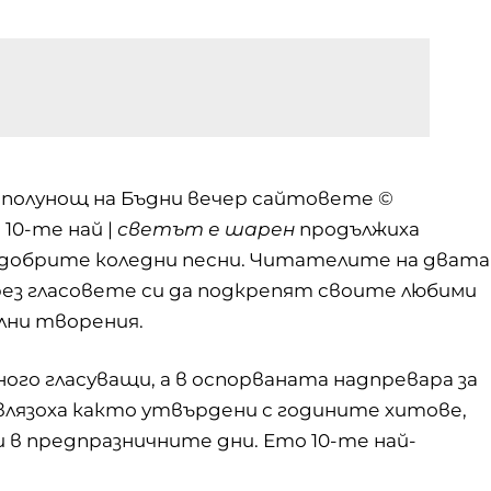
о полунощ на Бъдни вечер сайтовете ©
©
10-те най
|
светът е шарен
продължиха
-добрите коледни песни. Читателите на двата
рез гласовете си да подкрепят своите любими
лни творения.
го гласуващи, а в оспорваната надпревара за
лязоха както утвърдени с годините хитове,
 в предпразничните дни. Ето 10-те най-