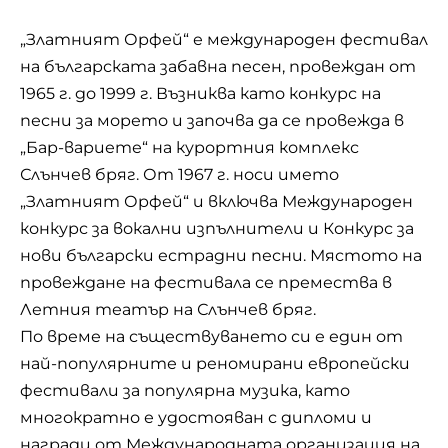
„Златният Орфей“ е международен фестивал
на българската забавна песен, провеждан от
1965 г. до 1999 г. Възниква като конкурс на
песни за морето и започва да се провежда в
„Бар-вариете“ на курортния комплекс
Слънчев бряг. От 1967 г. носи името
„Златният Орфей“ и включва Международен
конкурс за вокални изпълнители и Конкурс за
нови български естрадни песни. Мястото на
провеждане на фестивала се премества в
Летния театър на Слънчев бряг.
По време на съществуването си е един от
най-популярните и реномирани европейски
фестивали за популярна музика, като
многократно е удостояван с дипломи и
награди от Международната организация на