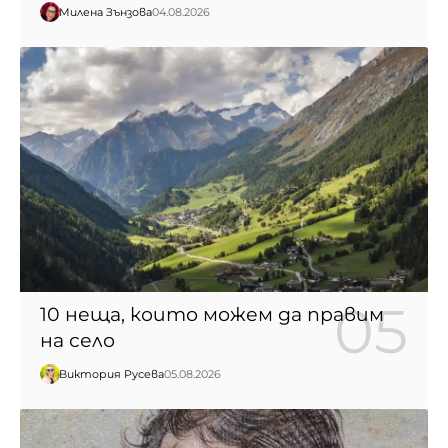
Милена Зънзова
04.08.2026
10 неща, които можем да правим
на село
Виктория Русева
05.08.2026