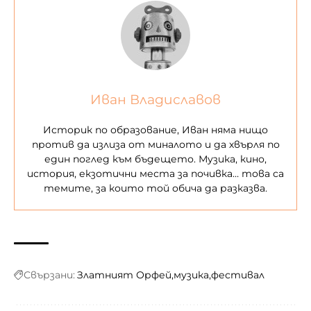
Иван Владиславов
Историк по образование, Иван няма нищо
против да излиза от миналото и да хвърля по
един поглед към бъдещето. Музика, кино,
история, екзотични места за почивка… това са
темите, за които той обича да разказва.
Свързани:
Златният Орфей
музика
фестивал