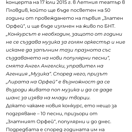
концерта на 17 юли 2015 г. в Летния театър в
Пловдив
, който ще бъде посветен на 50
години от провеждането на първия „Златен
Орфей“, и ще бъде излъчен на живо по БНТ.
„Конкурсът е необходим, защото от години
не се създава музика за голям оркестър и ние
искаме да запълним тази празнота със
създаването на нови популярни песни“,
смята Ангел Ангелски, управител на
Агенция „Музика“. Според него, призът
„Лирата на Орфей“ е възможност да се
възроди живата поп музика и да се даде
шанс за изява на млади творци.
Докато чакаме новия конкурс, ето нещо за
подгряване – 10 песни, призьори от
„Златният Орфей“, популярни и до днес.
Подредбата е според годината им на