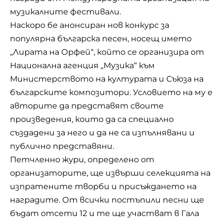
музикалните фестивали.
Наскоро бе анонсиран нов конкурс за
популярна българска песен, носещ името
„Лирата на Орфей“, който се организира от
Национална агенция „Музика“ към
Министерството на културата и Съюза на
българските композитори. Условието на му е
авторите да представят своите
произведения, които да са специално
създадени за него и да не са изпълнявани и
публично представяни.
Петчленно жури, определено от
организаторите, ще извърши селекцията на
изпратените творби и присъждането на
наградите. От всички постъпили песни ще
бъдат отсети 12 и те ще участват в Гала