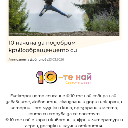
10 начина да подобрим
кръвообращението си
Антоанета Дойчинова
23.03.2026
Електронното списание © 10-те най събира най-
забавните, любопитни, скандални и дори шокиращи
истории – от музика и кино, през храни и места,
които си струва да се посетят.
© 10-те най е хора и животни, цифри и литературни
герои, догадки и научни открития.