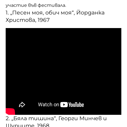
участие във фестивала.
1. „Песен моя, обич моя“, Йорданка
Христова, 1967
2. „Бяла тишина“, Георги Минчев и
Щурците, 1968