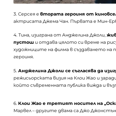
3. Серсея е
втората героиня от киновсе
актрисата Джема Чан. Първата е Мин-Ерв
4. Тина, изиграна от Анджелина Джоли,
жив
пустош
и отдава цялото си време на рис
художниците на филма в създаването на 
героиня.
5.
Анджелина Джоли се съгласява да изиг
режисьорската визия на Клои Жао и зарад
който съвременната публика вижда и въз
6.
Клои Жао е третият носител на „Оск
Марвел – другите двама са Джо Джонстън