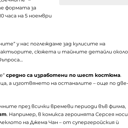
те формата за
0 часа на 5 ноември
ните“ у нас поглеждаме зад кулисите на
а актьорите, сюжета и тайните детайли около
въпроса…
те“
средно са изработени по шест костюма
.
а, а изготвянето на останалите – още по две
чните през всички времеви периоди във филма,
сят
. Например, в комикса героинята Серсея носи
леклото на Джема Чан – от супергеройския ѝ