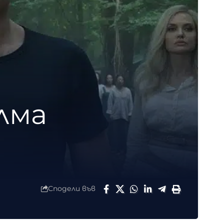
лма
Сподели във