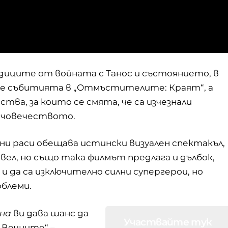
едиците от войната с Танос и състоянието, в
те събитията в „Отмъстителите: Краят“, а
тва, за които се смята, че са изчезнали
 човечеството.
и раси обещава истински визуален спектакъл,
вел, но също така филмът предлага и дълбок,
 да са изключително силни супергерои, но
облеми.
на
ви дава шанс да
Участвайте тук
„Вечните“ –