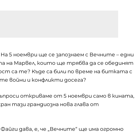
а! На 5 ноември ще се запознаем с Вечните – едни
а на Марвел, които ще трябва да се обединят
ст са те? Къде са били по време на битката с
ите войни и конфликти досега?
ъпроси откриваме от 5 ноември само в кината,
ран тази грандиозна нова глава от
йги дава, е, че „Вечните“ ще има огромно