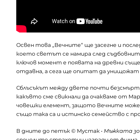
Освен това „Вечните“ ще засегне и посл
което светът се намира след съдбовни
ключов момент е появата на древни същес
отдавна, а сега ще опитат да унищожат
Сблъсъкът между двете почти безсмъртн
какъвто сме свикнали да очакваме от Мар
човешки елемент, защото Вечните може и
също така са и истинско семейство с пр
В дните до петък © Мустак •
Мъжката зо
спечелите страхотни награди от филма 