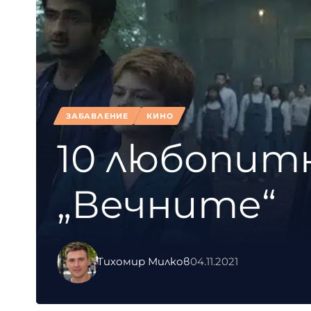
ЗАБАВЛЕНИЕ
КИНО
10 любопит
„Вечните“
Тихомир Милков
04.11.2021