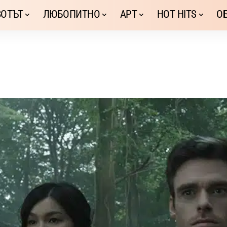
ОТЪТ
ЛЮБОПИТНО
АРТ
HOT HITS
О