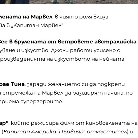
лената на Марвел
, в чиято роля влиза
а в „Капитан Марвел“.
ее в брулената от ветровете австралийска
уване и изкуство. Джоли работи усилено с
произведенията на изкуството на нейната
рае Тина
, заради желанието си да подкрепи
и стремежа на Марвел да разширят начина, по
приема супергероите.
ар“
, който режисира филм от киновселената на
 (
Капитан Америка: Първият отмъстител
) и