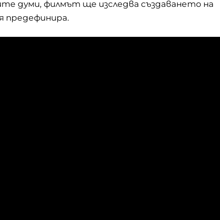
вите думи, филмът ще изследва създаването на
 я предефинира.