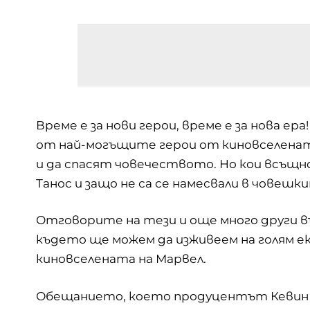
Време е за нови герои, време е за нова ер
от най-могъщите герои от киновселенат
и да спасят човечеството. Но кои всъщно
Танос и защо не са се намесвали в човешк
Отговорите на тези и още много други в
където ще можем да изживеем на голям ек
киновселената на Марвел.
Обещанието, което продуцентът Кевин Фа