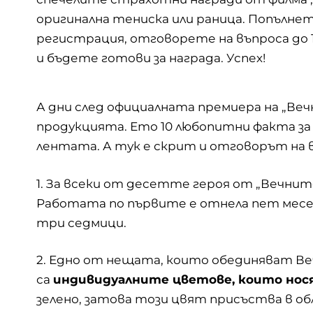
оригинална тениска или раница. Попълне
регистрация, отговорете на въпроса до 1
и бъдете готови за награда. Успех!
А дни след официалната премиера на „Веч
продукцията. Ето 10 любопитни факта з
лентата. А тук е скрит и отговорът на 
1. За всеки от десетте героя от „Вечни
Работата по първите е отнела пет месец
три седмици.
2. Едно от нещата, които обединяват Ве
са
индивидуалните цветове, които но
зелено, затова този цвят присъства в об