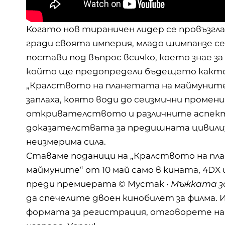
Когато нов тираничен лидер се провъзгла
гради своята империя, младо шимпанзе с
постави под въпрос всичко, което знае за 
който ще предопредели бъдещето както 
„Кралството на планетата на маймуните“
заплаха, която води до сеизмични промен
откривателството и различните аспекти 
доказателствата за предишната цивилиз
неизмерима сила.
Ставаме поданици на „Кралството на пл
маймуните“ от 10 май само в кината, 4DX и
преди премиерата © Мустак •
Мъжката з
да спечелите двоен кинобилет за филма.
формата за регистрация, отговорете на в