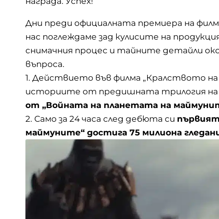
награда. Успех!
Дни преди официалната премиера на филм
нас поглеждаме зад кулисите на продукц
снимачния процес и тайните детайли око
въпроса.
1. Действието във филма „Кралството на
историите от предишната трилогия на 
от „Войната на планетата на маймуни
2. Само за 24 часа след дебюта си
първият
маймуните“ достига 75 милиона гледан