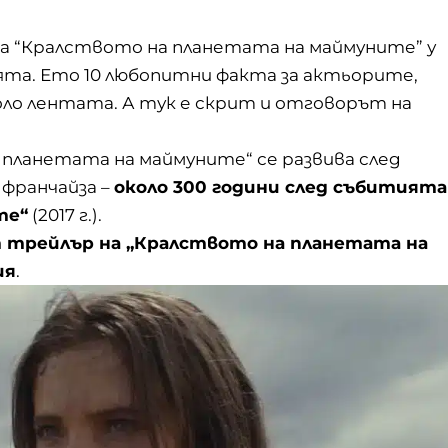
а “Кралството на планетата на маймуните” у
ията. Ето 10 любопитни факта за актьорите,
ло лентата. А тук е скрит и отговорът на
 планетата на маймуните“ се развива след
франчайзa –
около 300 години след събитията
те“
(2017 г.).
 трейлър на „Кралството на планетата на
ия
.