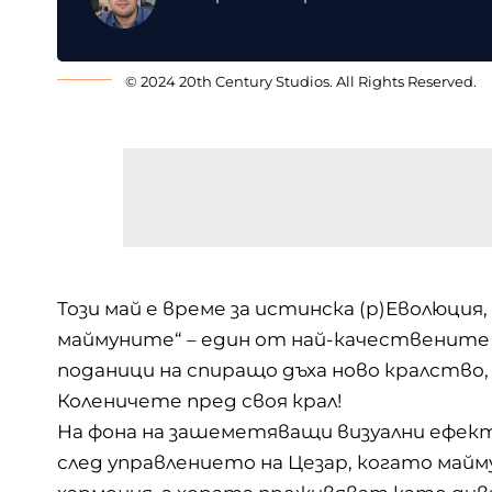
© 2024 20th Century Studios. All Rights Reserved.
Този май е време за истинска (р)Еволюци
маймуните“ – един от най-качествените 
поданици на спиращо дъха ново кралство,
Коленичете пред своя крал!
На фона на зашеметяващи визуални ефек
след управлението на Цезар, когато май