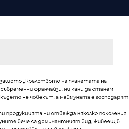
я, защото „Кралството на планетата на
съвременни франчайзи, ни кани да станем
 където не човекът, а маймуната е господарят
ти продукцията ни отвежда няколко поколения
муните вече са доминантният вид, живеещ в