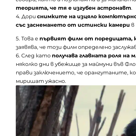
теорията, че тя е изгубен астронавт
.
4. Дори
снимките на изцяло компютърно 
със заснемането от истински камери
в 
5. Това е
първият филм от поредицата, 
заявява, че този филм определено заслужа
6. След като
получава главната роля на 
няколко дни в убежище за маймуни във Фло
прави заключението, че орангутаните, 
миришат ужасно.