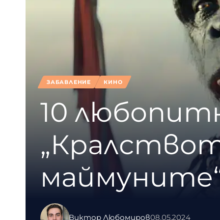
ЗАБАВЛЕНИЕ
КИНО
10 любопит
„Кралствот
маймуните
Виктор Любомиров
08.05.2024