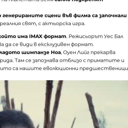
генерираните сцени във филма са започнали
реалния свят, с актьорска игра.
който има IMAX формат
. Режисьорът Уес Бал
ва да се види в ексклузивен формат.
младото шимпанзе Ноа
, Оуен Лийг прекарва
рида. Там се запознава отблизо с приматите и
които са нашите еволюционни предшественици