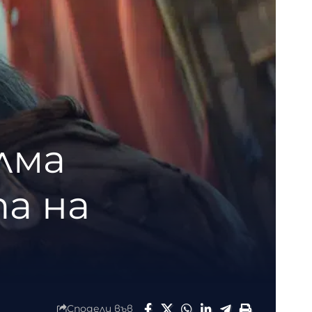
лма
а на
Сподели във