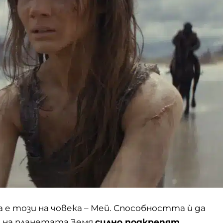
 е този на човека – Мей. Способността ѝ да
о на планетата Земя
силно подкрепят