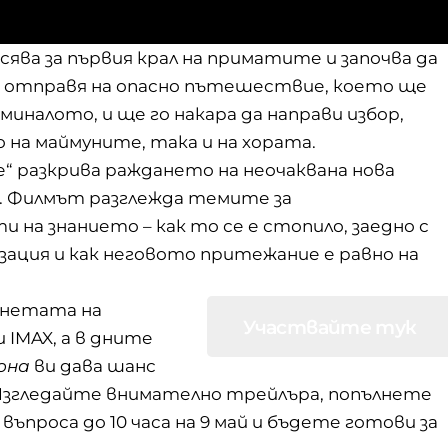
сява за първия крал на приматите и започва да
е отправя на опасно пътешествие, което ще
миналото, и ще го накара да направи избор,
на маймуните, така и на хората.
 разкрива раждането на неочаквана нова
и. Филмът разглежда темите за
на знанието – как то се е стопило, заедно с
ация и как неговото притежание е равно на
анетата на
Участвайте тук
 IMAX, а в дните
она
ви дава шанс
 Изгледайте внимателно трейлъра, попълнете
ъпроса до 10 часа на 9 май и бъдете готови за