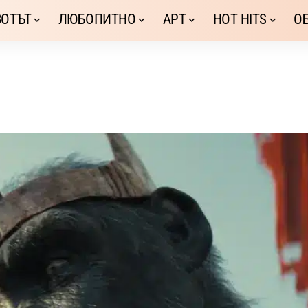
ОТЪТ
ЛЮБОПИТНО
АРТ
HOT HITS
О