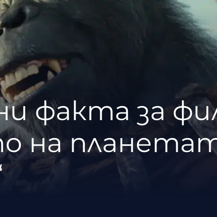
ни факта за фи
о на планетат
“