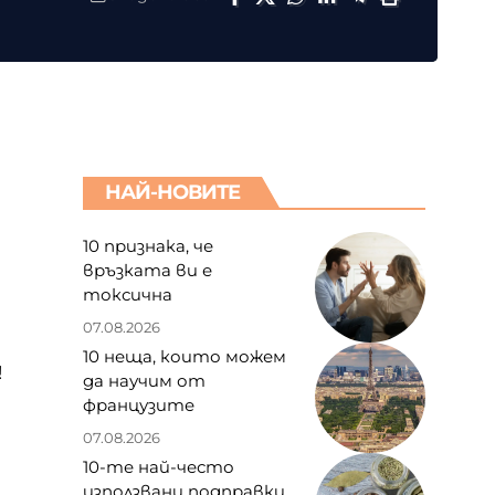
НАЙ-НОВИТЕ
10 признака, че
връзката ви е
токсична
07.08.2026
10 неща, които можем
!
да научим от
французите
07.08.2026
10-те най-често
използвани подправки