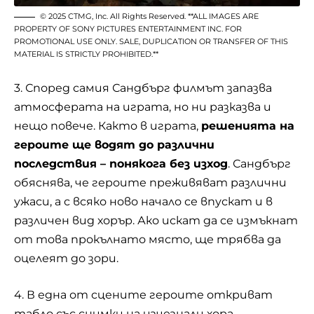
© 2025 CTMG, Inc. All Rights Reserved. **ALL IMAGES ARE
PROPERTY OF SONY PICTURES ENTERTAINMENT INC. FOR
PROMOTIONAL USE ONLY. SALE, DUPLICATION OR TRANSFER OF THIS
MATERIAL IS STRICTLY PROHIBITED.**
3. Според самия Сандбърг филмът запазва
атмосферата на играта, но ни разказва и
нещо повече. Както в играта,
решенията на
героите ще водят до различни
последствия – понякога без изход
. Сандбърг
обяснява, че героите преживяват различни
ужаси, а с всяко ново начало се впускат и в
различен вид хорър. Ако искат да се измъкнат
от това прокълнато място, ще трябва да
оцелеят до зори.
4. В една от сцените героите откриват
табло със снимки на изчезнали хора.