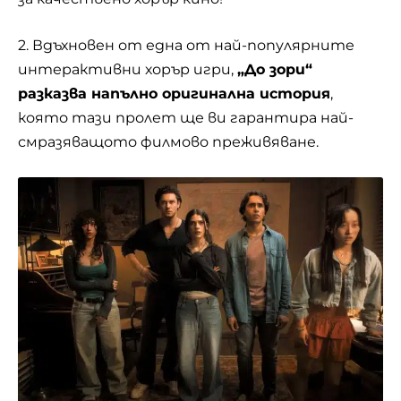
2. Вдъхновен от една от най-популярните
интерактивни хорър игри,
„До зори“
разказва напълно оригинална история
,
която тази пролет ще ви гарантира най-
смразяващото филмово преживяване.