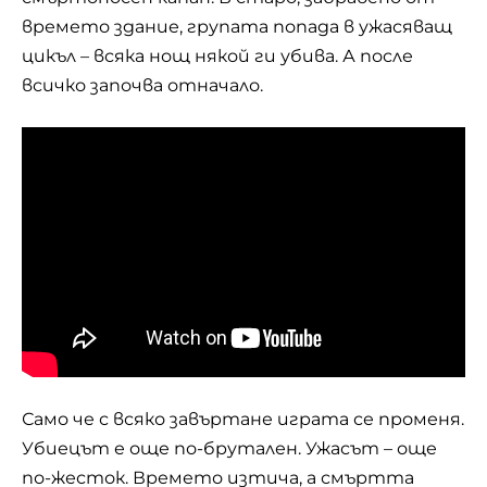
времето здание, групата попада в ужасяващ
цикъл – всяка нощ някой ги убива. А после
всичко започва отначало.
Само че с всяко завъртане играта се променя.
Убиецът е още по-брутален. Ужасът – още
по-жесток. Времето изтича, а смъртта