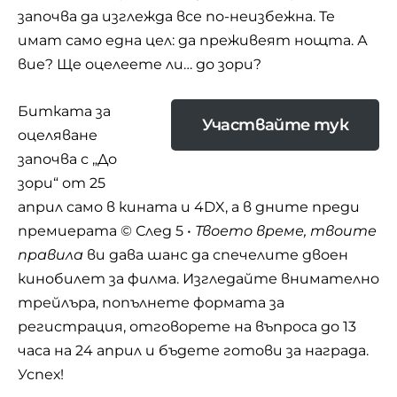
започва да изглежда все по-неизбежна. Те
имат само една цел: да преживеят нощта. А
вие? Ще оцелеете ли… до зори?
Битката за
Участвайте тук
оцеляване
започва с „До
зори“ от 25
април само в кината и 4DX, а в дните преди
премиерата © След 5 •
Твоето време, твоите
правила
ви дава шанс да спечелите двоен
кинобилет за филма. Изгледайте внимателно
трейлъра, попълнете формата за
регистрация, отговорете на въпроса до 13
часа на 24 април и бъдете готови за награда.
Успех!