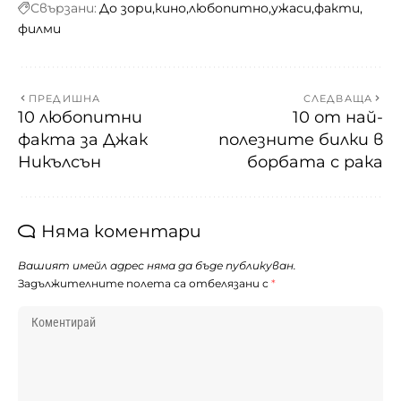
Свързани:
До зори
кино
любопитно
ужаси
факти
филми
ПРЕДИШНА
СЛЕДВАЩА
10 любопитни
10 от най-
факта за Джак
полезните билки в
Никълсън
борбата с рака
Няма коментари
Вашият имейл адрес няма да бъде публикуван.
Задължителните полета са отбелязани с
*