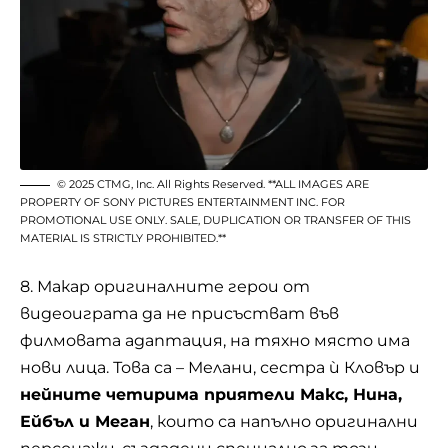
© 2025 CTMG, Inc. All Rights Reserved. **ALL IMAGES ARE
PROPERTY OF SONY PICTURES ENTERTAINMENT INC. FOR
PROMOTIONAL USE ONLY. SALE, DUPLICATION OR TRANSFER OF THIS
MATERIAL IS STRICTLY PROHIBITED.**
8. Макар оригиналните герои от
видеоиграта да не присъстват във
филмовата адаптация, на тяхно място има
нови лица. Това са – Мелани, сестра ѝ Кловър и
нейните четирима приятели Макс, Нина,
Ейбъл и Меган
, които са напълно оригинални