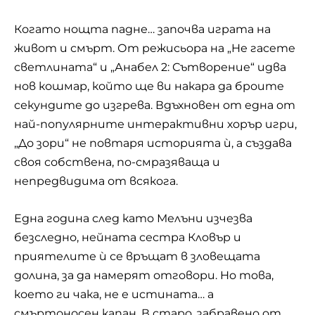
Когато нощта падне… започва играта на
живот и смърт. От режисьора на „Не гасете
светлината“ и „Анабел 2: Сътворение“ идва
нов кошмар, който ще ви накара да броите
секундите до изгрева. Вдъхновен от една от
най-популярните интерактивни хорър игри,
„До зори“ не повтаря историята ѝ, а създава
своя собствена, по-смразяваща и
непредвидима от всякога.
Една година след като Мелъни изчезва
безследно, нейната сестра Кловър и
приятелите ѝ се връщат в зловещата
долина, за да намерят отговори. Но това,
което ги чака, не е истината… а
смъртоносен капан. В старо, забравено от