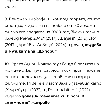
персонажи, създадени специално за този
филм.
9. Бенджамин Уолфиш, композиторът, който
стои зад музиката на повече от 50 големи
филма от средата на 2000-те, включително
„Блейд Рънър 2049“ (2017), „Шазам!“ (2019), „То“
(2017), „
Крейвън Ловеца
“ (2024) и други,
създава
и музиката за „До зори“
.
10. Одеса Азион, която тук влиза в ролята на
момиче с желязна лоялност към приятелите
си, не е непозната за феновете на хорър
филмите. Тя вече е участвала в заглавия като
„Хелрейзър“ (2022) и „The Inhabitant“ (2022),
където
доказва таланта си в роли в
„тъмните“ жанрове
.