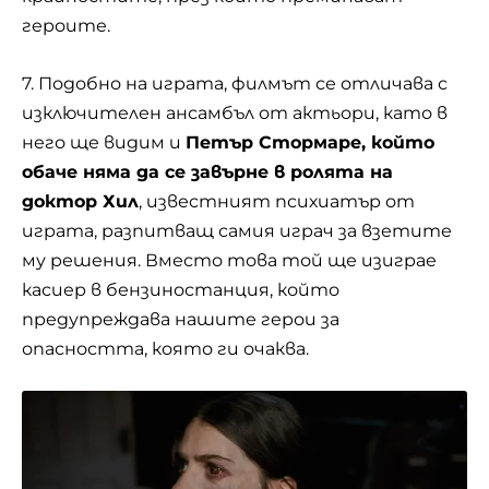
героите.
7. Подобно на играта, филмът се отличава с
изключителен ансамбъл от актьори, като в
него ще видим и
Петър Стормаре, който
обаче няма да се завърне в ролята на
доктор Хил
, известният психиатър от
играта, разпитващ самия играч за взетите
му решения. Вместо това той ще изиграе
касиер в бензиностанция, който
предупреждава нашите герои за
опасността, която ги очаква.