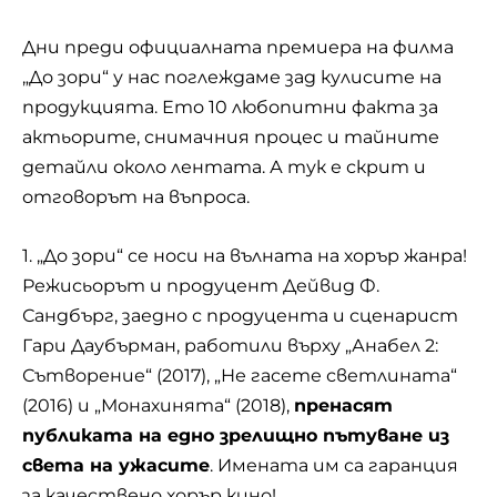
Дни преди официалната премиера на филма
„До зори“ у нас поглеждаме зад кулисите на
продукцията. Ето 10 любопитни факта за
актьорите, снимачния процес и тайните
детайли около лентата. А тук е скрит и
отговорът на въпроса.
1. „До зори“ се носи на вълната на хорър жанра!
Режисьорът и продуцент Дейвид Ф.
Сандбърг, заедно с продуцента и сценарист
Гари Даубърман, работили върху „Анабел 2:
Сътворение“ (2017), „Не гасете светлината“
(2016) и „Монахинята“ (2018),
пренасят
публиката на едно зрелищно пътуване из
света на ужасите
. Имената им са гаранция
за качествено хорър кино!