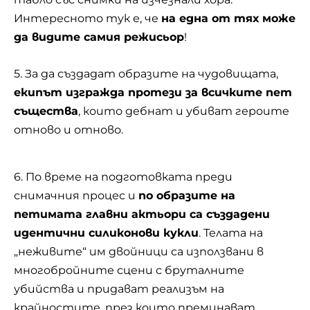
Интересното тук е, че
на една от тях може
да видите самия режисьор
!
5. За да създадат образите на чудовищата,
екипът изгражда протези за всичките пет
същества
, които дебнат и убиват героите
отново и отново.
6. По време на подготовката преди
снимачния процес и
по образите на
петимата главни актьори са създадени
идентични силиконови кукли
. Телата на
„неживите“ им двойници са използвани в
многобройните сцени с бруталните
убийства и придават реализъм на
крайностите, през които преминават