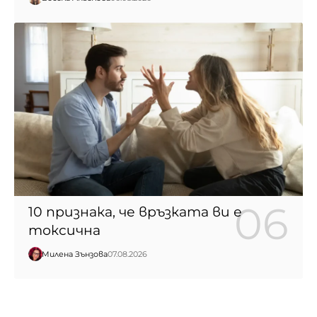
10 признака, че връзката ви е
токсична
Милена Зънзова
07.08.2026