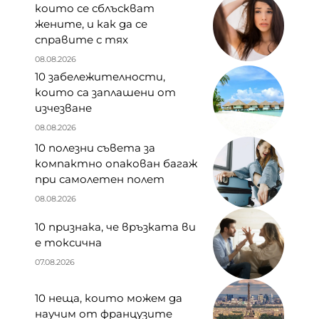
които се сблъскват
жените, и как да се
справите с тях
08.08.2026
10 забележителности,
които са заплашени от
изчезване
08.08.2026
10 полезни съвета за
компактно опакован багаж
при самолетен полет
08.08.2026
10 признака, че връзката ви
е токсична
07.08.2026
10 неща, които можем да
научим от французите